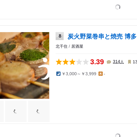
炭火野菜巻串と焼売 博多
8
北千住 / 居酒屋
3.39
人
314
1
￥3,000～￥3,999
-