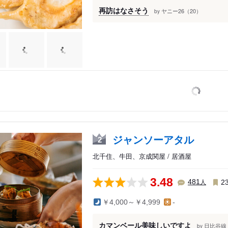
再訪はなさそう
ヤニー26（20）
by
ジャンソーアタル
2
北千住、牛田、京成関屋 / 居酒屋
3.48
人
481
2
￥4,000～￥4,999
-
カマンベール美味しいですよ
日比谷線（
by