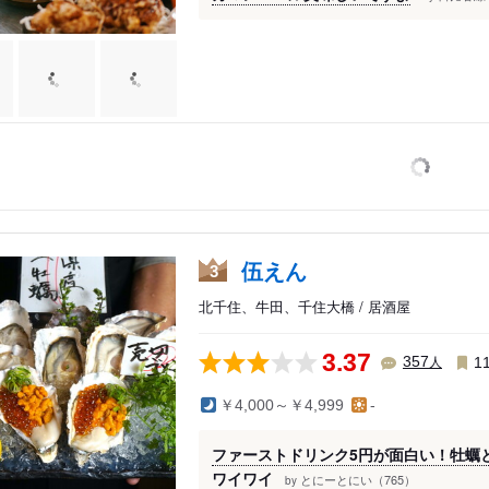
伍えん
3
北千住、牛田、千住大橋 / 居酒屋
千住
3.37
人
357
1
又
￥4,000～￥4,999
-
ノ塚
ファーストドリンク5円が面白い！牡蠣
ワイワイ
とにーとにい（765）
by