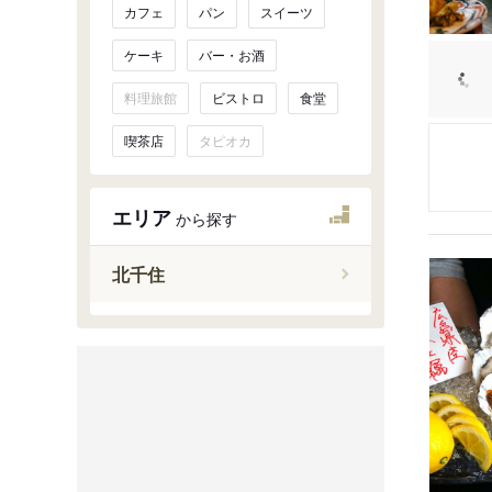
カフェ
パン
スイーツ
ケーキ
バー・お酒
料理旅館
ビストロ
食堂
喫茶店
タピオカ
エリア
から探す
北千住
町屋・南
北千住
葛飾・柴
綾瀬・竹