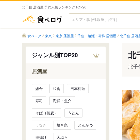
北千住 居酒屋 予約人気ランキングTOP20
食べログ
食べログ
東京
東京 居酒屋
千住・綾瀬・葛飾 居酒屋
北千住 居酒
北
ジャンル別TOP20
北千
居酒屋
総合
和食
日本料理
寿司
海鮮・魚介
そば（蕎麦）
うどん
うなぎ
焼き鳥
とんかつ
串揚げ
天ぷら