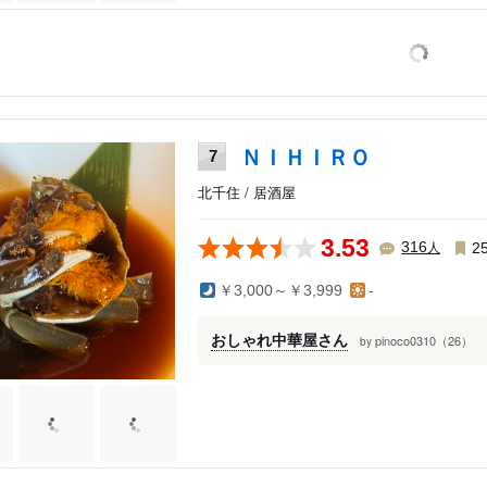
ＮＩＨＩＲＯ
7
北千住 / 居酒屋
3.53
人
316
2
￥3,000～￥3,999
-
おしゃれ中華屋さん
pinoco0310（26）
by