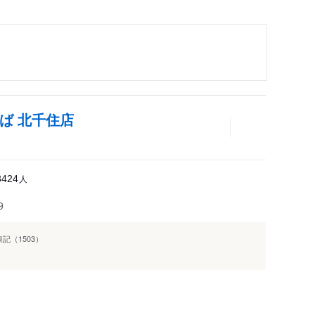
ば 北千住店
人
3424
9
記（1503）
4）