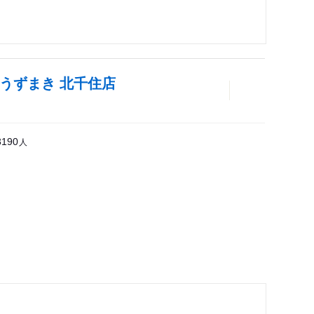
うずまき 北千住店
人
3190