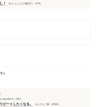
し！
にんじんの輪切り（619）
by
人
29
）
shioriiinrin（667）
by
リピートしたくなる。
さちこ飯（2526）
by