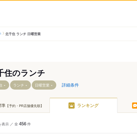
チ
北千住 ランチ 日曜営業
千住のランチ
詳細条件
住
ランチ
日曜営業
標準
ランキング
【予約・PR店舗優先順】
を表示
／
全
456
件
駅