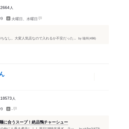
人
32664
火曜日、水曜日
99
待ちなし。大変人気店なので入れるか不安だった...
瑞州(496)
by
ん
人
18573
-
99
麺に合うスープ！絶品鴨チャーシュー
外にも香る煮干し！！ 平日18時半過ぎ、ラッ...
sk5m2(673)
by