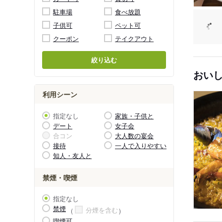
駐車場
食べ放題
子供可
ペット可
クーポン
テイクアウト
絞り込む
おい
利用シーン
指定なし
家族・子供と
デート
女子会
合コン
大人数の宴会
接待
一人で入りやすい
知人・友人と
禁煙・喫煙
指定なし
禁煙
分煙を含む
喫煙可