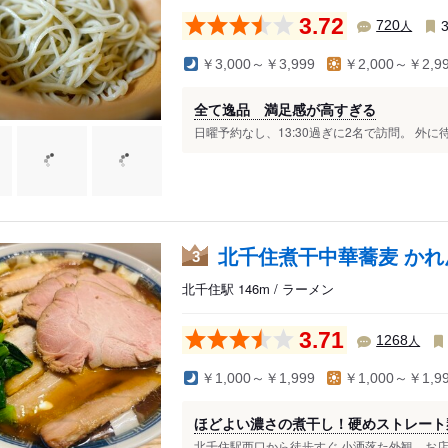
3.72
人
720
￥3,000～￥3,999
￥2,000～￥2,9
全て逸品 満足感が高すぎる
日曜予約なし、13:30過ぎに2名で訪問。 外に
北千住煮干中華蕎麦 かれ
3
北千住駅 146m / ラーメン
3.71
人
1268
￥1,000～￥1,999
￥1,000～￥1,9
ほどよい濃さの煮干し！硬めストレート
北千住駅西口から徒歩すぐ 小洒落た外観、お店の