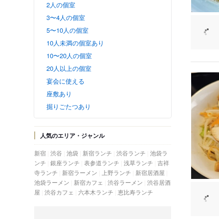
2人の個室
3〜4人の個室
5〜10人の個室
10人未満の個室あり
10〜20人の個室
20人以上の個室
宴会に使える
座敷あり
掘りごたつあり
人気のエリア・ジャンル
新宿
渋谷
池袋
新宿ランチ
渋谷ランチ
池袋ラ
ンチ
銀座ランチ
表参道ランチ
浅草ランチ
吉祥
寺ランチ
新宿ラーメン
上野ランチ
新宿居酒屋
池袋ラーメン
新宿カフェ
渋谷ラーメン
渋谷居酒
屋
渋谷カフェ
六本木ランチ
恵比寿ランチ