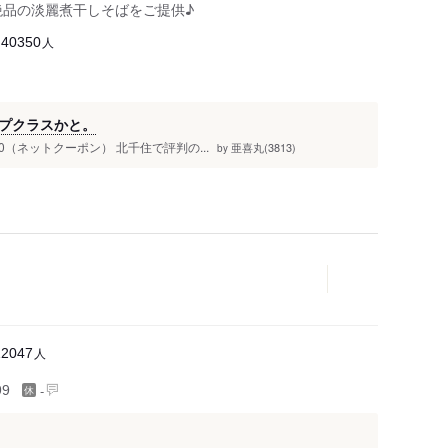
絶品の淡麗煮干しそばをご提供♪
人
40350
ップクラスかと。
（ネットクーポン） 北千住で評判の...
亜喜丸(3813)
by
人
12047
-
99