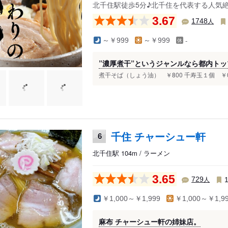
北千住駅徒歩5分♪北千住を代表する人気
3.67
人
1748
-
～￥999
～￥999
”濃厚煮干”というジャンルなら都内ト
煮干そば（しょう油） ￥800 千寿玉１個 ￥0
千住 チャーシュー軒
6
北千住駅 104m / ラーメン
3.65
人
729
￥1,000～￥1,999
￥1,000～￥1,9
麻布 チャーシュー軒の姉妹店。