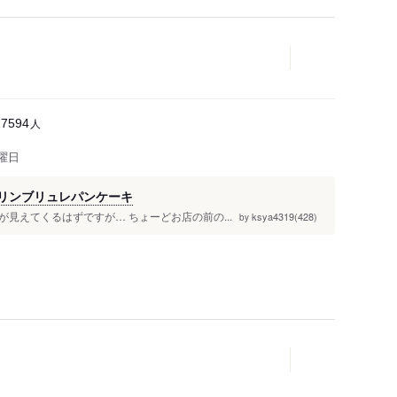
人
27594
曜日
リンブリュレパンケーキ
が見えてくるはずですが… ちょーどお店の前の...
ksya4319(428)
by