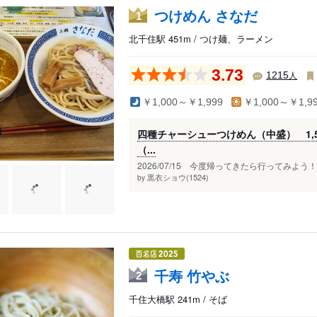
駅
つけめん さなだ
1
北千住駅 451m / つけ麺、ラーメン
3.73
人
1215
￥1,000～￥1,999
￥1,000～￥1,9
四種チャーシューつけめん（中盛） 1,
（...
2026/07/15 今度帰ってきたら行ってみよ
黒衣ショウ(1524)
by
千寿 竹やぶ
2
千住大橋駅 241m / そば