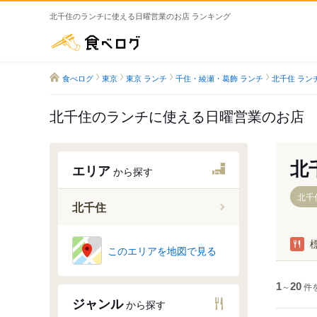
北千住のランチに使える日曜営業のお店 ランキング
食べログ
食べログ
東京
東京 ランチ
千住・綾瀬・葛飾 ランチ
北千住 ラン
北千住のランチに使える日曜営業のお店
北
エリア
から探す
北千
北千住
北千住駅
このエリアを地図で見る
堀切駅
牛田駅
1
～
20
件
ジャンル
から探す
千住大橋