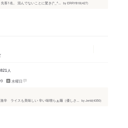
客1名。 混んでないことに驚き(^_^...
ERRY818(427)
by
ば
人
6821
水曜日
99
激辛 ライスも美味しい 辛い味噌らぁ麺（優しさ...
Jerid(4350)
by