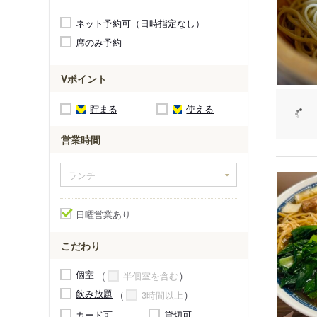
ネット予約可（日時指定なし）
席のみ予約
Vポイント
貯まる
使える
営業時間
日曜営業あり
こだわり
個室
半個室を含む
飲み放題
3時間以上
カード可
貸切可