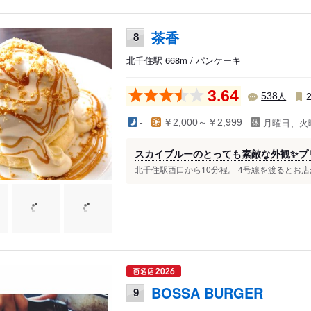
茶香
8
北千住駅 668m / パンケーキ
3.64
人
538
月曜日、火
-
￥2,000～￥2,999
スカイブルーのとっても素敵な外観✨プ
北千住駅西口から10分程。 4号線を渡るとお店
BOSSA BURGER
9