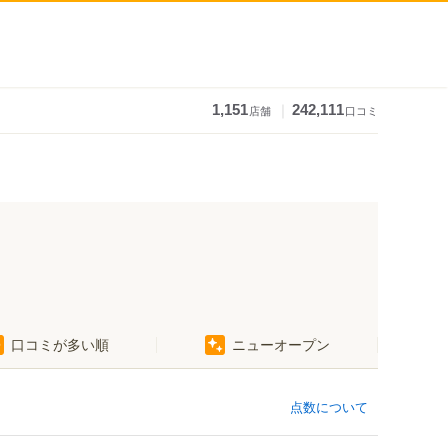
｜
1,151
242,111
店舗
口コミ
口コミが多い順
ニューオープン
点数について