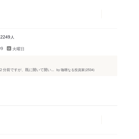
人
12249
火曜日
99
開店２分前ですが、既に開いて開い...
咖喱なる投資家(2534)
by