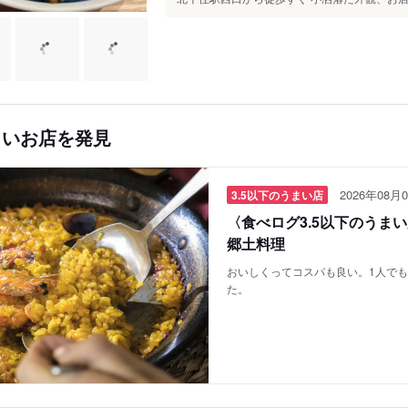
しいお店を発見
2026年08月0
3.5以下のうまい店
〈食べログ3.5以下のうま
郷土料理
おいしくってコスパも良い。1人で
た。