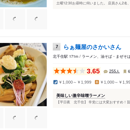
土曜12:30お昼時に伺いました。 店員さん2名、先
らぁ麺屋のさかいさん
7
北千住駅 171m / ラーメン、油そば・まぜそ
3.65
人
255
￥1,000～￥1,999
￥1,000～￥1,9
美味しい激辛味噌ラーメン
【平日夜 北千住】 辛党には大変おすすめ！旨