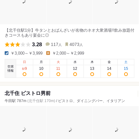
【北千住駅1分】牛タンとおばんざいが名物のネオ大衆酒場!!飲み放題付
きコースもあり宴会に◎
3.28
117
4073
人
人
￥3,000～￥3,999
￥2,000～￥2,999
日
月
火
水
木
金
土
空席
9
10
11
12
13
14
15
8
/
情報
北千住 ビストロ男前
牛田駅 787m
(北千住駅 170m)
/ ビストロ、ダイニングバー、イタリアン