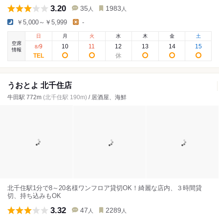
3.20
35
1983
人
人
￥5,000～￥5,999
-
日
月
火
水
木
金
土
空席
9
10
11
12
13
14
15
8
/
情報
うおとよ 北千住店
牛田駅 772m
(北千住駅 190m)
/ 居酒屋、海鮮
北千住駅1分で8～20名様ワンフロア貸切OK！綺麗な店内、３時間貸
切、持ち込みもOK
3.32
47
2289
人
人