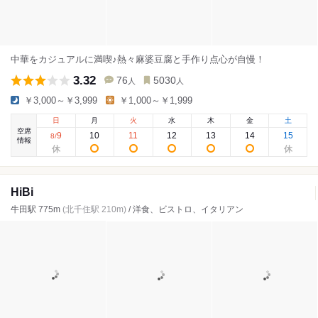
中華をカジュアルに満喫♪熱々麻婆豆腐と手作り点心が自慢！
3.32
76
5030
人
人
￥3,000～￥3,999
￥1,000～￥1,999
日
月
火
水
木
金
土
空席
9
10
11
12
13
14
15
8
/
情報
HiBi
牛田駅 775m
(北千住駅 210m)
/ 洋食、ビストロ、イタリアン