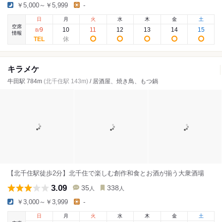
￥5,000～￥5,999
-
日
月
火
水
木
金
土
空席
9
10
11
12
13
14
15
8
/
情報
キラメケ
牛田駅 784m
(北千住駅 143m)
/ 居酒屋、焼き鳥、もつ鍋
【北千住駅徒歩2分】北千住で楽しむ創作和食とお酒が揃う大衆酒場
3.09
35
338
人
人
￥3,000～￥3,999
-
日
月
火
水
木
金
土