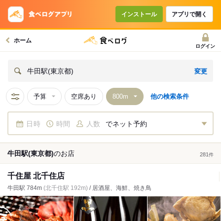
インストール
アプリで開く
ホーム
ログイン
変更
牛田駅(東京都)
予算
空席あり
他の検索条件
日時
時間
人数
でネット予約
牛田駅(東京都)
の
お店
281
件
千住屋 北千住店
牛田駅 784m
(北千住駅 192m)
/ 居酒屋、海鮮、焼き鳥