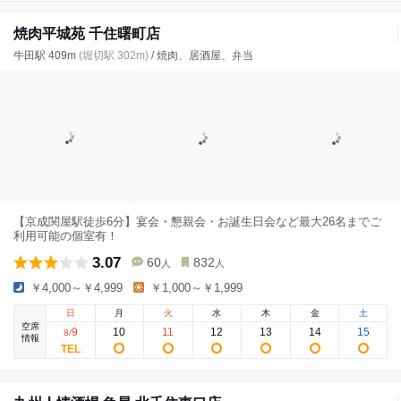
焼肉平城苑 千住曙町店
牛田駅 409m
(堀切駅 302m)
/ 焼肉、居酒屋、弁当
【京成関屋駅徒歩6分】宴会・懇親会・お誕生日会など最大26名までご
利用可能の個室有！
3.07
60
832
人
人
￥4,000～￥4,999
￥1,000～￥1,999
日
月
火
水
木
金
土
空席
9
10
11
12
13
14
15
8
/
情報