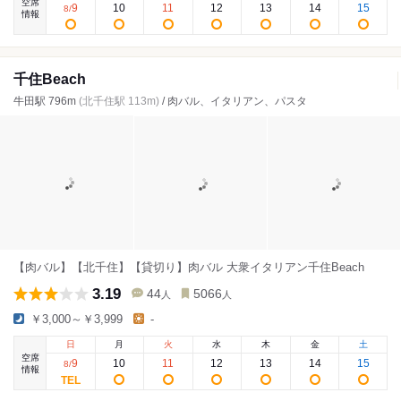
空席
9
10
11
12
13
14
15
8
/
情報
千住Beach
牛田駅 796m
(北千住駅 113m)
/ 肉バル、イタリアン、パスタ
【肉バル】【北千住】【貸切り】肉バル 大衆イタリアン千住Beach
3.19
44
5066
人
人
￥3,000～￥3,999
-
日
月
火
水
木
金
土
空席
9
10
11
12
13
14
15
8
/
情報