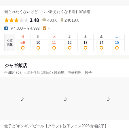
知られたくないけど、つい教えたくなる隠れ家酒場
3.48
483
24019
人
人
￥4,000～￥4,999
-
日
月
火
水
木
金
土
空席
9
10
11
12
13
14
15
8
/
情報
ジャギ飯店
牛田駅 767m
(北千住駅 198m)
/ 居酒屋、中華料理、餃子
餃子と“ギンギン“ビール【クラフト餃子フェス2026出場餃子】