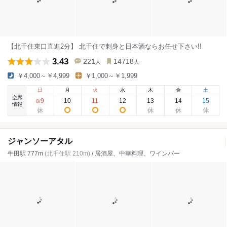
【北千住東口直進2分】 北千住で刺身と日本酒ならお任せ下さい!!
3.43
221
14718
人
人
￥4,000～￥4,999
￥1,000～￥1,999
日
月
火
水
木
金
土
空席
9
10
11
12
13
14
15
8
/
情報
ジャンソーアタル
牛田駅 777m
(北千住駅 210m)
/ 居酒屋、中華料理、ワインバー