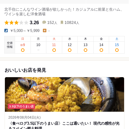
北千住にこんなワイン酒場が欲しかった！カジュアルに前菜と生ハム、
ワインを楽しむ洋食酒場
3.26
152
10824
人
人
￥5,000～￥5,999
-
日
月
火
水
木
金
土
空席
9
10
11
12
13
14
15
8
/
情報
おいしいお店を発見
3.5以下のうまい店
2026年08月04日(火)
〈食べログ3.5以下のうまい店〉ここは通いたい！ 現代の感性が光
るスペイン郷土料理