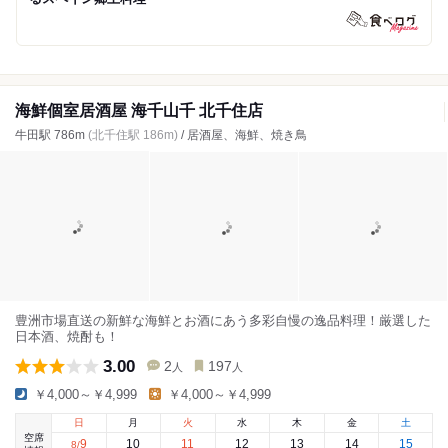
海鮮個室居酒屋 海千山千 北千住店
牛田駅 786m
(北千住駅 186m)
/ 居酒屋、海鮮、焼き鳥
豊洲市場直送の新鮮な海鮮とお酒にあう多彩自慢の逸品料理！厳選した
日本酒、焼酎も！
3.00
2
197
人
人
￥4,000～￥4,999
￥4,000～￥4,999
日
月
火
水
木
金
土
空席
9
10
11
12
13
14
15
8
/