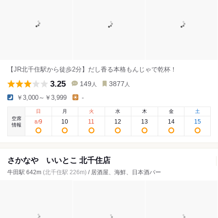
【JR北千住駅から徒歩2分】だし香る本格もんじゃで乾杯！
3.25
149
3877
人
人
￥3,000～￥3,999
-
日
月
火
水
木
金
土
空席
9
10
11
12
13
14
15
8
/
情報
さかなや いいとこ 北千住店
牛田駅 642m
(北千住駅 226m)
/ 居酒屋、海鮮、日本酒バー