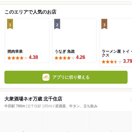
このエリアで人気のお店
1
2
3
焼肉幸泉
うなぎ 魚政
ラーメン屋 トイ
クス
4.38
4.26
3.7
アプリに切り替える
大衆酒場ネオ万歳 北千住店
牛田駅 786m
(北千住駅 185m)
/ 居酒屋、牛タン、立ち飲み