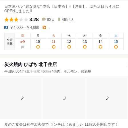
日本酒バル "異な味な" 本店【日本酒】×【洋食】、２号店目も４月に
OPENしました!!
3.28
92
4884
人
人
￥4,000～￥4,999
-
日
月
火
水
木
金
土
空席
9
10
11
12
13
14
15
8
/
情報
炭火焼肉 ひばち 北千住店
牛田駅 504m
(北千住駅 463m)
/ 焼肉、ホルモン、居酒屋
夏のご宴会は和牛炭火焼で ランチはじめました 11時30分開店です！