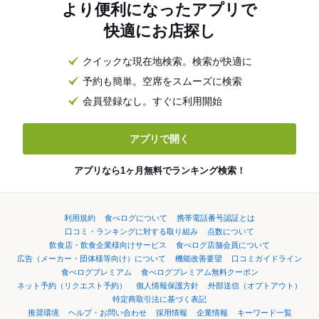
より便利になったアプリで
快適にお店探し
クイックな現在地検索。検索が快適に
予約も簡単。空席をスムーズに検索
会員登録なし。すぐに利用開始
アプリで開く
アプリなら1ヶ月無料でランキング検索！
利用規約
食べログについて
携帯電話番号認証とは
口コミ・ランキングに対する取り組み
点数について
飲食店・飲食企業様向けサービス
食べログ店舗会員について
広告（メーカー・団体様等向け）について
機能改善要望
口コミガイドライン
食べログプレミアム
食べログプレミアム無料クーポン
ネット予約（リクエスト予約）
個人情報保護方針
外部送信（オプトアウト）
特定商取引法に基づく表記
推奨環境
ヘルプ・お問い合わせ
採用情報
企業情報
キーワード一覧