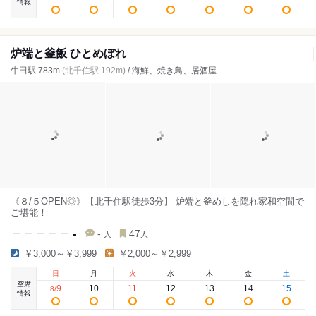
情報
炉端と釜飯 ひとめぼれ
牛田駅 783m
(北千住駅 192m)
/ 海鮮、焼き鳥、居酒屋
《８/５OPEN◎》【北千住駅徒歩3分】 炉端と釜めしを隠れ家和空間で
ご堪能！
-
-
47
人
人
￥3,000～￥3,999
￥2,000～￥2,999
日
月
火
水
木
金
土
空席
9
10
11
12
13
14
15
8
/
情報