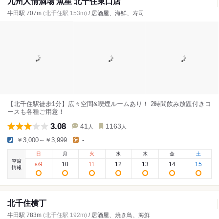
九州人情酒場 魚星 北千住東口店
牛田駅 707m
(北千住駅 153m)
/ 居酒屋、海鮮、寿司
【北千住駅徒歩1分】広々空間&喫煙ルームあり！ 2時間飲み放題付きコ
ースも各種ご用意！
3.08
41
1163
人
人
￥3,000～￥3,999
-
日
月
火
水
木
金
土
空席
9
10
11
12
13
14
15
8
/
情報
北千住横丁
牛田駅 783m
(北千住駅 192m)
/ 居酒屋、焼き鳥、海鮮