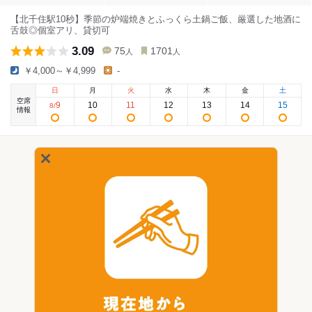
【北千住駅10秒】季節の炉端焼きとふっくら土鍋ご飯、厳選した地酒に
舌鼓◎個室アリ、貸切可
3.09
75
1701
人
人
￥4,000～￥4,999
-
日
月
火
水
木
金
土
空席
9
10
11
12
13
14
15
8
/
情報