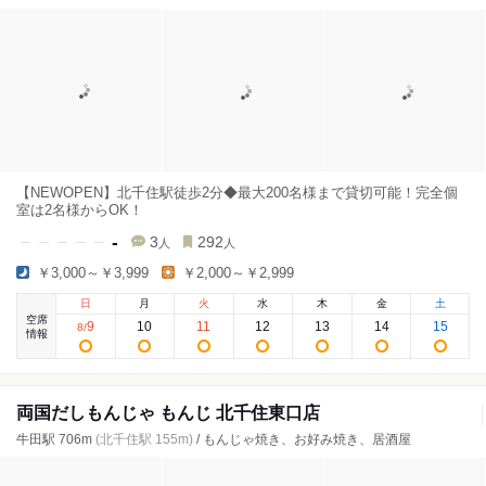
【NEWOPEN】北千住駅徒歩2分◆最大200名様まで貸切可能！完全個
室は2名様からOK！
-
3
292
人
人
￥3,000～￥3,999
￥2,000～￥2,999
日
月
火
水
木
金
土
空席
9
10
11
12
13
14
15
8
/
情報
両国だしもんじゃ もんじ 北千住東口店
牛田駅 706m
(北千住駅 155m)
/ もんじゃ焼き、お好み焼き、居酒屋