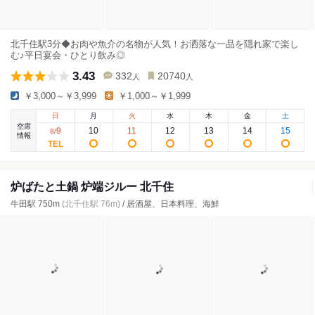
北千住駅3分◆お肉や魚介の名物が人気！お洒落な一品を隠れ家で楽し
む♪平日宴会・ひとり飲み◎
3.43
332
20740
人
人
￥3,000～￥3,999
￥1,000～￥1,999
日
月
火
水
木
金
土
空席
9
10
11
12
13
14
15
8
/
情報
炉ばたと土鍋 炉端ジルー 北千住
牛田駅 750m
(北千住駅 76m)
/ 居酒屋、日本料理、海鮮