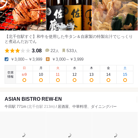
【北千住駅すぐ】和牛を使用した牛タン＆自家製の特製出汁でじっくり
と煮込んだおでん
3.08
22
533
人
人
￥3,000～￥3,999
￥3,000～￥3,999
日
月
火
水
木
金
土
空席
9
10
11
12
13
14
15
8
/
情報
ASIAN BISTRO REW-EN
牛田駅 771m
(北千住駅 213m)
/ 居酒屋、中華料理、ダイニングバー