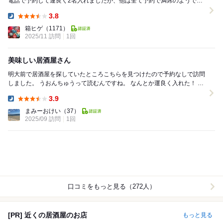
電話で予約して運良く2名入れましたが、他は全て予約で満席のようで、
直接来た方は入店を断られていました。 ◇レ...
3.8
Dinner:
箱ヒゲ
（1171）
2025/11 訪問
1回
美味しい居酒屋さん
明大前で居酒屋を探していたところこちらを見つけたので予約なしで訪問
しました。 うおんちゅうって読むんですね。 なんとか運良く入れた！ こ
れで満席！ お通しが水菜と大根の...
3.9
Dinner:
まみーおけい
（37）
2025/09 訪問
1回
口コミをもっと見る（272人）
[PR] 近くの居酒屋のお店
もっと見る