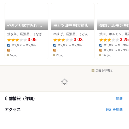
やきとり家すみれ 明
串カツ田中 明大前店
焼肉 ホルモン 明
大前店
肉流通センター
焼き鳥、居酒屋、うなぎ
串揚げ、居酒屋、うどん
焼肉、ホルモン、居
3.05
3.03
3.25
￥2,000～￥2,999
￥2,000～￥2,999
￥3,000～￥3,999
Dinner:
Dinner:
Dinner:
-
-
￥2,000～￥2,999
Lunch:
Lunch:
Lunch:
57人
21人
140人
広告を非表示
店舗情報（詳細）
編集
アクセス
住所を編集