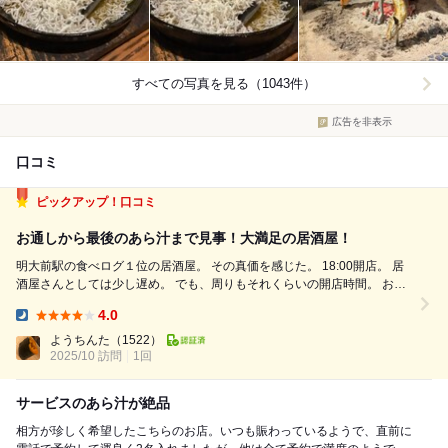
すべての写真を見る（1043件）
広告を非表示
口コミ
ピックアップ！口コミ
お通しから最後のあら汁まで見事！大満足の居酒屋！
明大前駅の食べログ１位の居酒屋。 その真価を感じた。 18:00開店。 居
酒屋さんとしては少し遅め。 でも、周りもそれくらいの開店時間。 お通
しの大根サラダは一般的なものよりも細めで食べやすい。ドレッシング美
4.0
味い。 刺身は３段階の1番少ない 桶盛りミニ マダコ、真鯵、真鯛...
Dinner:
ようちんた
（1522）
2025/10 訪問
1回
サービスのあら汁が絶品
相方が珍しく希望したこちらのお店。いつも賑わっているようで、直前に