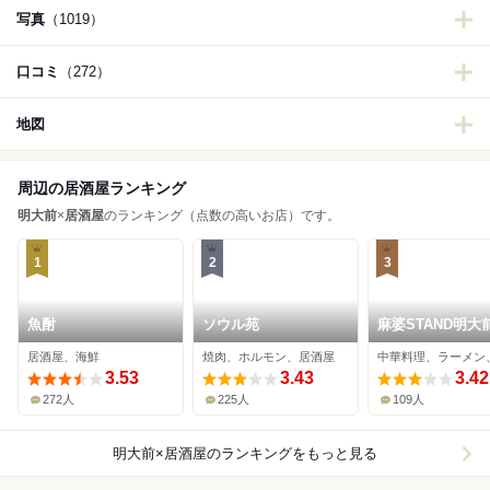
写真
（1019）
口コミ
（272）
地図
周辺の居酒屋ランキング
明大前
×
居酒屋
のランキング（点数の高いお店）です。
1
2
3
魚酎
ソウル苑
麻婆STAND明大
居酒屋、海鮮
焼肉、ホルモン、居酒屋
3.53
3.43
3.42
272人
225人
109人
明大前×居酒屋
のランキングをもっと見る