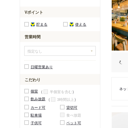
Vポイント
貯まる
使える
営業時間
日曜営業あり
こだわり
ネッ
個室
半個室を含む
飲み放題
3時間以上
カード可
貸切可
駐車場
食べ放題
子供可
ペット可