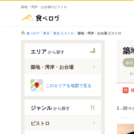
築地・湾岸・お台場のビストロ
食べログ
食べログ
東京
東京 ビストロ
築地・湾岸・お台場 ビストロ
築
エリア
から探す
築地
築地・湾岸・お台場
さ
築地
このエリアを地図で見る
月島・勝
門前仲町
ジャンル
から探す
京葉線沿
1
～
20
件
葛西・西
ビストロ
お台場
豊洲