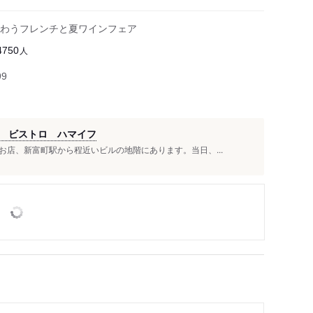
わうフレンチと夏ワインフェア
人
4750
99
 ビストロ ハマイフ
店、新富町駅から程近いビルの地階にあります。当日、...