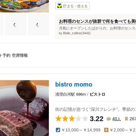
貯まる・使える
お料理のセンスが抜群で何を食べても美
月島にオープンしたばかりの、お料理のセンスが
Belle_colline(3442)
by
ト予約
空席情報
bistro momo
清澄白河駅 696m /
ビストロ
街の記憶が息づく“深川フレンチ”。季節
3.22
人
40
26
￥10,000～￥14,999
￥2,000～￥2,