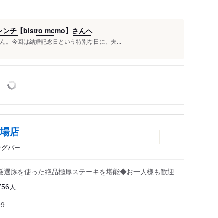
【bistro momo】さんへ
】さん。今回は結婚記念日という特別な日に、夫...
台場店
ングバー
厳選豚を使った絶品極厚ステーキを堪能◆お一人様も歓迎
人
756
99