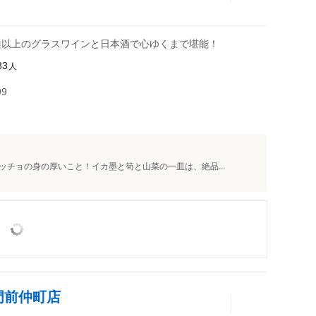
種以上のグラスワインと日本酒で心ゆくまで堪能！
人
83
99
チョの身の厚いこと！イカ墨と筍と山菜の一皿は、絶品...
門前仲町店