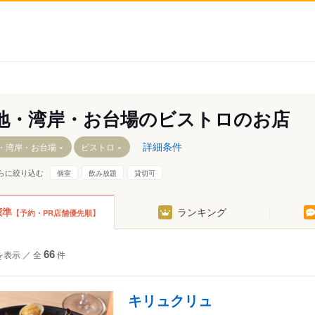
地・湾岸・お台場のビストロのお店
詳細条件
・湾岸・お台場
ビストロ
らに絞り込む
個室
飲み放題
貸切可
標準
ランキング
【予約・PR店舗優先順】
どき
・木場・東陽町
線
を表示
／
全
66
件
葛西
キリュクリュ