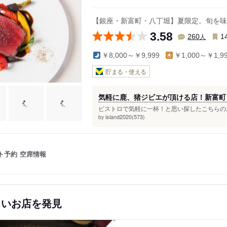
【銀座・新富町・八丁堀】夏限定。旬を味
3.58
人
260
1
￥8,000～￥9,999
￥1,000～￥1,9
貯まる・使える
気軽に鹿、猪ジビエが頂ける店！新富町
ビストロで気軽に一杯！と思い探したこちらのお
island2020(573)
by
ト予約
空席情報
しいお店を発見