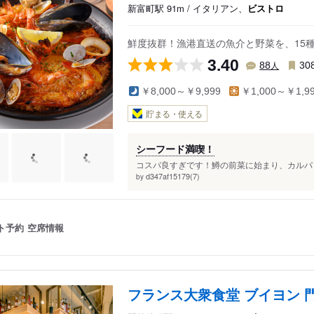
新富町駅 91m / イタリアン、
ビストロ
鮮度抜群！漁港直送の魚介と野菜を、15
3.40
人
88
30
￥8,000～￥9,999
￥1,000～￥1,9
貯まる・使える
シーフード満喫！
コスパ良すぎです！鱒の前菜に始まり、カルパッ
d347af15179(7)
by
ト予約
空席情報
フランス大衆食堂 ブイヨン 