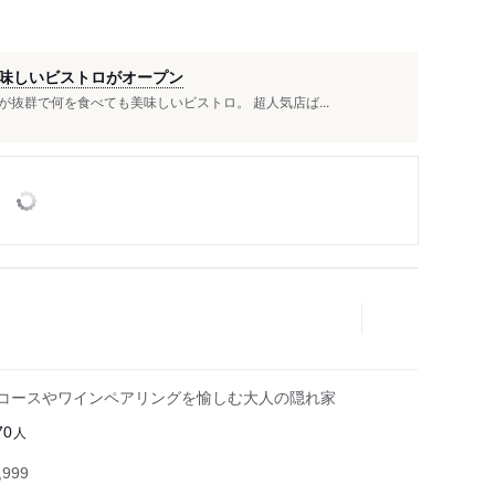
味しいビストロがオープン
抜群で何を食べても美味しいビストロ。 超人気店ば...
のコースやワインペアリングを愉しむ大人の隠れ家
人
70
999