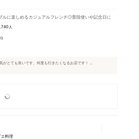
ブルに楽しめるカジュアルフレンチ◎普段使いや記念日に
人
1740
99
がとても良いです。何度も行きたくなるお店です！ ...
ビエ料理