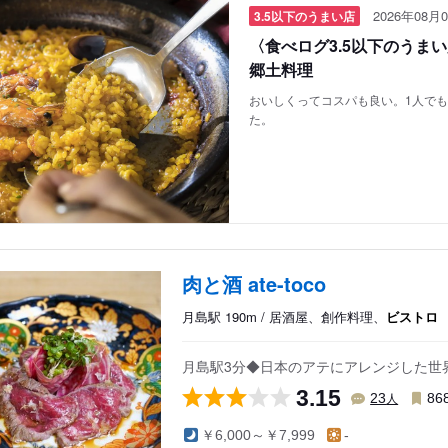
2026年08月0
3.5以下のうまい店
〈食べログ3.5以下のうま
郷土料理
おいしくってコスパも良い。1人で
た。
肉と酒 ate-toco
月島駅 190m / 居酒屋、創作料理、
ビストロ
月島駅3分◆日本のアテにアレンジした世
3.15
人
23
86
￥6,000～￥7,999
-