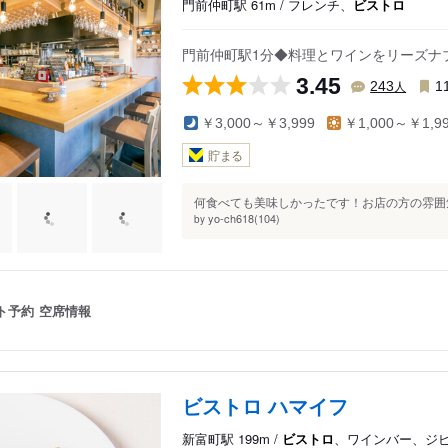
門前仲町駅 61m / フレンチ、
ビストロ
門前仲町駅1分◆料理とワインをリーズナ
3.45
人
243
1
￥3,000～￥3,999
￥1,000～￥1,9
貯まる
何食べても美味しかったです！お店の方の雰囲気
yo-ch618(104)
by
ト予約
空席情報
ビストロ ハマイフ
新富町駅 199m /
ビストロ
、ワインバー、ジ