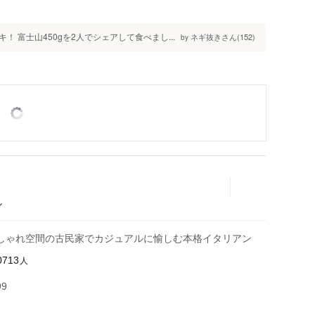
 富士山450gを2人でシェアして食べまし...
ネギ抜きさん(152)
by
ル
しゃれ空間の古民家でカジュアルに愉しむ本格イタリアン
人
0713
99