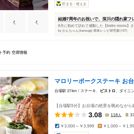
貯まる・使える
結婚7周年のお祝いで、深川の隠れ家フレンチ
9月に初めて訪れて感動した【bistro momo
かんちゃん(kansugi) 簡単レシピ研究家(107)
by
ト予約
空席情報
マロリーポークステーキ お
台場駅 274m / ステーキ、
ビストロ
、ダイニ
【台場駅5分】お台場の絶景を眺めながら
3.08
人
118
3
￥3,000～￥3,999
￥1,000～￥1,9