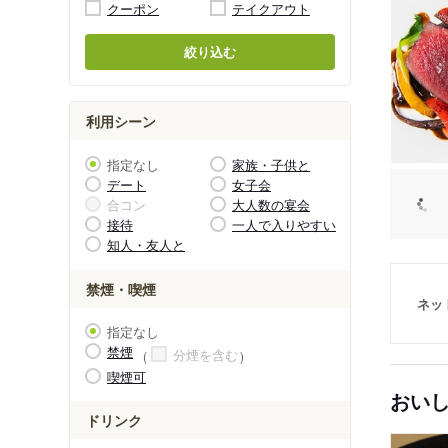
クーポン
テイクアウト
絞り込む
利用シーン
指定なし
家族・子供と
デート
女子会
合コン
大人数の宴会
接待
一人で入りやすい
知人・友人と
禁煙・喫煙
ネッ
指定なし
禁煙
分煙を含む
喫煙可
おい
ドリンク