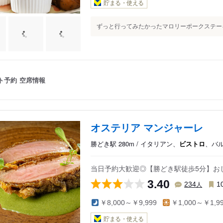
貯まる・使える
ずっと行ってみたかったマロリーポークステーキ！
ト予約
空席情報
オステリア マンジャーレ
勝どき駅 280m / イタリアン、
ビストロ
、バ
当日予約大歓迎◎【勝どき駅徒歩5分】お
3.40
人
234
1
￥8,000～￥9,999
￥1,000～￥1,9
貯まる・使える