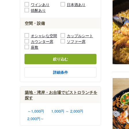
ワインあり
日本酒あり
焼酎あり
空間・設備
オシャレな空間
カップルシート
カウンター席
ソファー席
座敷
絞り込む
詳細条件
築地・湾岸・お台場でビストロランチを
探す
～1,000円
1,000円 ～ 2,000円
2,000円～