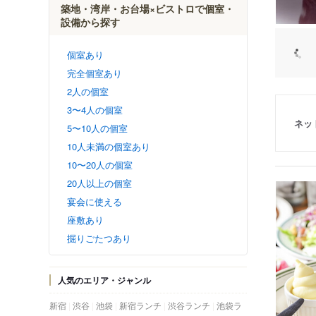
築地・湾岸・お台場×ビストロで個室・
設備から探す
個室あり
完全個室あり
2人の個室
3〜4人の個室
ネッ
5〜10人の個室
10人未満の個室あり
10〜20人の個室
20人以上の個室
宴会に使える
座敷あり
掘りごたつあり
人気のエリア・ジャンル
新宿
渋谷
池袋
新宿ランチ
渋谷ランチ
池袋ラ