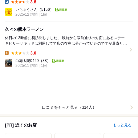
3.8
Dinner:
いちょうさん
（5156）
2025/12 訪問
1回
久々の熊本ラーメン
休日の13時前に初訪問しました。 以前から蔵前通りの対面にあるステー
キビリーザキッドは利用してて店の存在は分かっていたのですが最寄り駅
の新小岩から距離があり車も停められないので躊...
3.0
Lunch:
白瀬太陽0429
（88）
2025/11 訪問
1回
口コミをもっと見る（314人）
[PR] 近くのお店
もっと見る