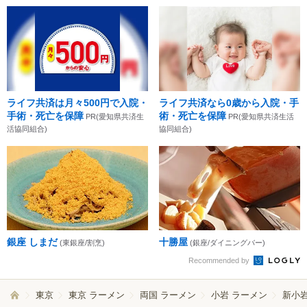
ライフ共済は月々500円で入院・
ライフ共済なら0歳から入院・手
手術・死亡を保障
術・死亡を保障
PR(愛知県共済生
PR(愛知県共済生活
活協同組合)
協同組合)
銀座 しまだ
十勝屋
(東銀座/割烹)
(銀座/ダイニングバー)
Recommended by
東京
東京 ラーメン
両国 ラーメン
小岩 ラーメン
新小岩