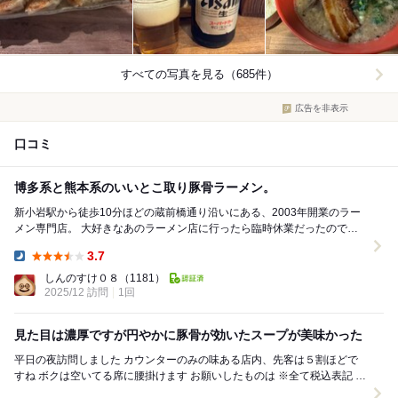
すべての写真を見る（685件）
広告を非表示
口コミ
博多系と熊本系のいいとこ取り豚骨ラーメン。
新小岩駅から徒歩10分ほどの蔵前橋通り沿いにある、2003年開業のラー
メン専門店。 大好きなあのラーメン店に行ったら臨時休業だったので、
近くで気になっていたこちらへ訪問。 ...
3.7
Dinner:
しんのすけ０８
（1181）
2025/12 訪問
1回
見た目は濃厚ですが円やかに豚骨が効いたスープが美味かった
平日の夜訪問しました カウンターのみの味ある店内、先客は５割ほどで
すね ボクは空いてる席に腰掛けます お願いしたものは ※全て税込表記 ⚫︎
ビール中瓶600円 ⚫︎...