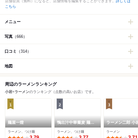
店舗会員（無料）になると、店舗情報を編集することができます。
詳しくは
こちら
メニュー
写真
（666）
口コミ
（314）
地図
周辺のラーメンランキング
小岩
×
ラーメン
のランキング（点数の高いお店）です。
1
2
3
麺屋一燈
鴨出汁中華蕎麦 麺屋
ラーメン二郎 小
yoshiki
ラーメン、つけ麺
ラーメン、つけ麺
ラーメン
3.79
3.77
3.71