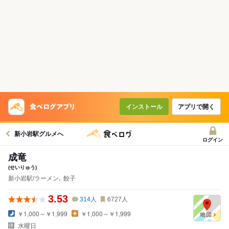
インストール
アプリで開く
新小岩駅グルメへ
ログイン
成竜
(せいりゅう)
新小岩駅/ラーメン､ 餃子
3.53
314
人
6727
人
￥1,000～￥1,999
￥1,000～￥1,999
水曜日