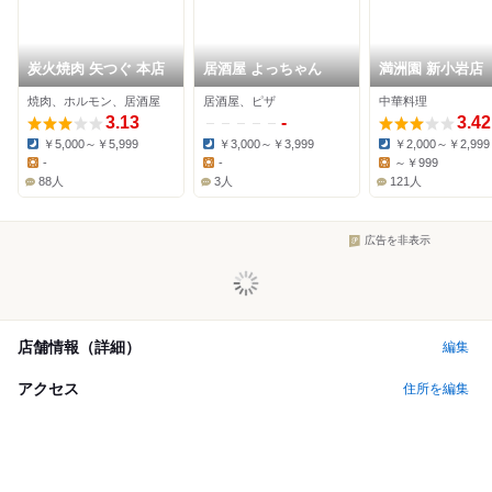
炭火焼肉 矢つぐ 本店
居酒屋 よっちゃん
満洲園 新小岩店
焼肉、ホルモン、居酒屋
居酒屋、ピザ
中華料理
3.13
-
3.42
￥5,000～￥5,999
￥3,000～￥3,999
￥2,000～￥2,999
Dinner:
Dinner:
Dinner:
-
-
～￥999
Lunch:
Lunch:
Lunch:
88人
3人
121人
広告を非表示
店舗情報（詳細）
編集
アクセス
住所を編集