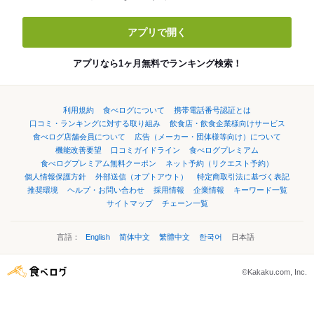
アプリで開く
アプリなら1ヶ月無料でランキング検索！
利用規約
食べログについて
携帯電話番号認証とは
口コミ・ランキングに対する取り組み
飲食店・飲食企業様向けサービス
食べログ店舗会員について
広告（メーカー・団体様等向け）について
機能改善要望
口コミガイドライン
食べログプレミアム
食べログプレミアム無料クーポン
ネット予約（リクエスト予約）
個人情報保護方針
外部送信（オプトアウト）
特定商取引法に基づく表記
推奨環境
ヘルプ・お問い合わせ
採用情報
企業情報
キーワード一覧
サイトマップ
チェーン一覧
言語：
English
简体中文
繁體中文
한국어
日本語
©Kakaku.com, Inc.