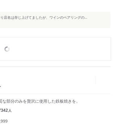
り店名は存じ上げてましたが、ワインのペアリングの...
チ
質な部分のみを贅沢に使用した鉄板焼きを。
人
7342
999