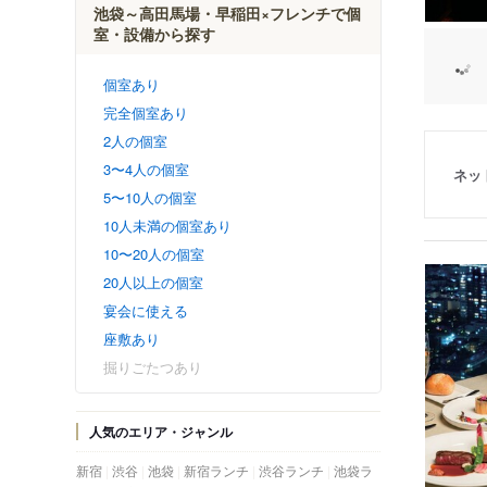
池袋～高田馬場・早稲田×フレンチで個
室・設備から探す
個室あり
完全個室あり
2人の個室
3〜4人の個室
ネッ
5〜10人の個室
10人未満の個室あり
10〜20人の個室
20人以上の個室
宴会に使える
座敷あり
掘りごたつあり
人気のエリア・ジャンル
新宿
渋谷
池袋
新宿ランチ
渋谷ランチ
池袋ラ