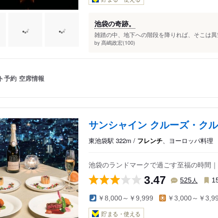
池袋の奇跡。
雑踏の中、地下への階段を降りれば、そこは異空
髙嶋政宏(100)
by
ト予約
空席情報
サンシャイン クルーズ・ク
東池袋駅 322m /
フレンチ
、ヨーロッパ料理
池袋のランドマークで過ごす至福の時間｜
3.47
人
525
1
￥8,000～￥9,999
￥3,000～￥3,9
貯まる・使える