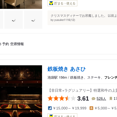
貯まる・使える
クリスマスディナーでお邪魔しました。 以前よ
yusuke1116(12)
by
ト予約
空席情報
鉄板焼き あさひ
池袋駅 156m / 鉄板焼き、ステーキ、
フレン
【非日常×ラグジュアリー】特選和牛の上
3.61
人
526
1
￥15,000～￥19,999
￥5,000～￥5,
貯まる・使える