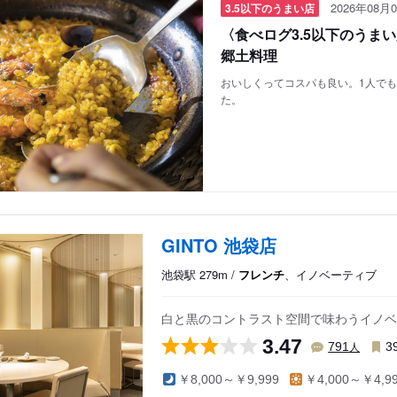
2026年08月0
3.5以下のうまい店
〈食べログ3.5以下のうま
郷土料理
おいしくってコスパも良い。1人で
た。
GINTO 池袋店
池袋駅 279m /
フレンチ
、イノベーティブ
白と黒のコントラスト空間で味わうイノベ
3.47
人
791
3
￥8,000～￥9,999
￥4,000～￥4,9