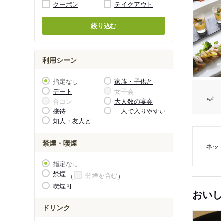
クーポン
テイクアウト
絞り込む
利用シーン
指定なし
家族・子供と
デート
女子会
合コン
大人数の宴会
接待
一人で入りやすい
知人・友人と
禁煙・喫煙
ネッ
指定なし
禁煙
分煙を含む
喫煙可
おい
ドリンク