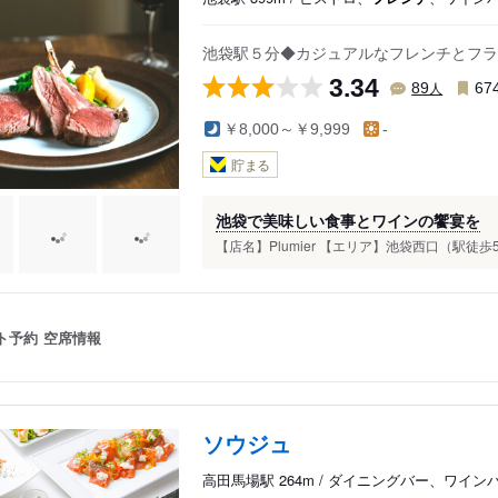
池袋駅５分◆カジュアルなフレンチとフラ
3.34
人
89
67
￥8,000～￥9,999
-
貯まる
池袋で美味しい食事とワインの饗宴を
【店名】Plumier 【エリア】池袋西口（駅徒歩
ト予約
空席情報
ソウジュ
高田馬場駅 264m / ダイニングバー、ワイン