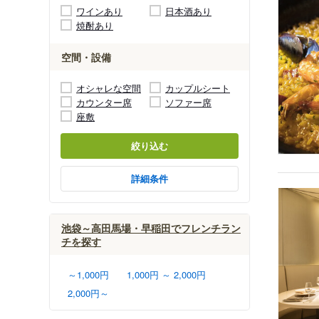
ワインあり
日本酒あり
焼酎あり
空間・設備
オシャレな空間
カップルシート
カウンター席
ソファー席
座敷
絞り込む
詳細条件
池袋～高田馬場・早稲田でフレンチラン
チを探す
～1,000円
1,000円 ～ 2,000円
2,000円～