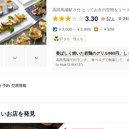
高田馬場駅３分 とっておきの空間をリー
3.30
人
57
29
￥3,000～￥3,999
～￥999
貯まる・使える
香ばしく焼いた若鶏のグリル980円、し
高田馬場でのランチ。 食べログで検索して、 あ
kkgk1218(4137)
by
ト予約
空席情報
しいお店を発見