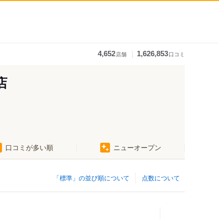
｜
4,652
1,626,853
店舗
口コミ
店
口コミが多い順
ニューオープン
「標準」の並び順について
点数について