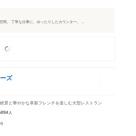
間。 丁寧な仕事に、ゆったりしたカウンター。 ...
ルーズ
絶景と華やかな革新フレンチを楽しむ大型レストラン
人
5894
99