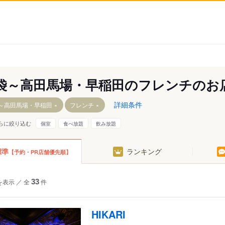
袋～高田馬場・早稲田のフレンチのお
詳細条件
～高田馬場・早稲田
フレンチ
らに絞り込む
個室
食べ放題
飲み放題
標準
ランキング
【予約・PR店舗優先順】
を表示
／
全
33
件
HIKARI