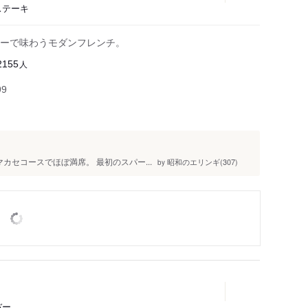
ステーキ
ーで味わうモダンフレンチ。
人
2155
99
マカセコースでほぼ満席。 最初のスパー...
昭和のエリンギ(307)
by
バー