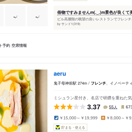
俗物ですみませんm(._.)m景色が良く
ビル高層階の眺望の良いレストランでフレンチ。
サンド1(319)
by
ト予約
空席情報
aeru
鬼子母神前駅 274m /
フレンチ
、イノベーテ
ミシュラン星付き、名店で研鑽を重ねた気
3.37
人
55
67
￥15,000～￥19,999
￥8,000～￥9,
貯まる・使える