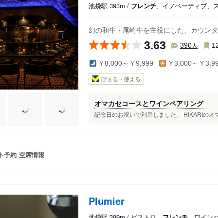
池袋駅 393m /
フレンチ
、イノベーティブ、
幻の和牛・尾崎牛を主役にした、カウンタ
3.63
人
390
1
￥8,000～￥9,999
￥3,000～￥3,9
貯まる・使える
オマカセコースとワインペアリング
記念日のお祝いで利用しました。 HIKARIのオ
ト予約
空席情報
Plumier
池袋駅 399m / ビストロ、
フレンチ
、ワイン