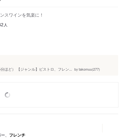
ンスワインを気楽に！
人
42
5分ほど） 【ジャンル】ビストロ、フレン...
takomuu(277)
by
バー、
フレンチ