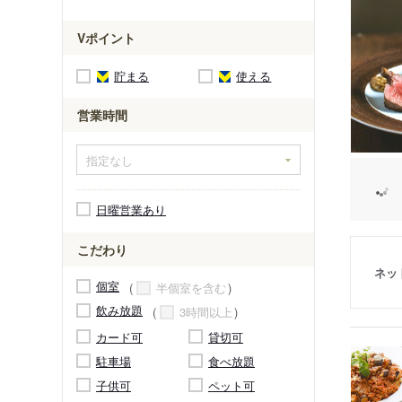
Vポイント
貯まる
使える
営業時間
日曜営業あり
こだわり
ネッ
個室
半個室を含む
飲み放題
3時間以上
カード可
貸切可
駐車場
食べ放題
子供可
ペット可