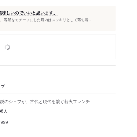
て美味しいのでいいと思います。
 客船をモチーフにした店内はスッキリとして落ち着...
ィブ
鋭のシェフが、古代と現代を繋ぐ薪火フレンチ
人
38
999