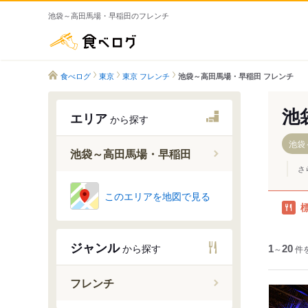
池袋～高田馬場・早稲田のフレンチ
食べログ
食べログ
東京
東京 フレンチ
池袋～高田馬場・早稲田 フレンチ
池
エリア
から探す
池袋
池袋～高田馬場・早稲田
さ
池袋
このエリアを地図で見る
目白
高田馬場
ジャンル
から探す
1
早稲田
～
20
件
フレンチ