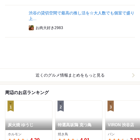
渋谷の貸切空間で最高の推し活を☆大人数でも個室で盛り
上...
お肉大好き2983
近くのグルメ情報まとめをもっと見る
周辺のお店ランキング
1
2
3
炭火焼 ゆうじ
特選髙坂鶏 克つ鳥
VIRON 渋谷店
ホルモン
焼き鳥
パン