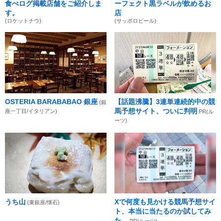
食べログ掲載店舗をご紹介しま
ーフェクト黒ラベルが飲めるお
す。
店
(ロケットナウ)
(サッポロビール)
OSTERIA BARABABAO 銀座
【話題沸騰】3連単連続的中の競
(銀
馬予想サイト、ついに判明
座一丁目/イタリアン)
PR(ル
ーツ)
うち山
Xで何度も見かける競馬予想サイ
(東銀座/懐石)
ト、本当に当たるのか試してみ
た。