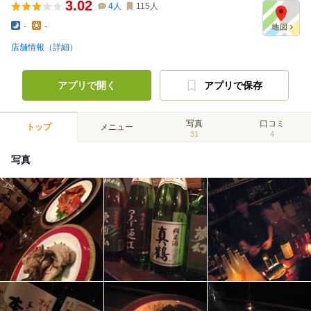
3.02
4
人
115
人
-
-
店舗情報（詳細）
アプリで開く
アプリで保存
写真
口コミ
トップ
メニュー
31
4
写真