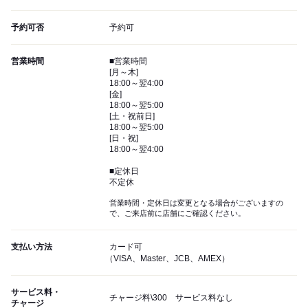
予約可否
予約可
営業時間
■営業時間
[月～木]
18:00～翌4:00
[金]
18:00～翌5:00
[土・祝前日]
18:00～翌5:00
[日・祝]
18:00～翌4:00
■定休日
不定休
営業時間・定休日は変更となる場合がございますの
で、ご来店前に店舗にご確認ください。
支払い方法
カード可
（VISA、Master、JCB、AMEX）
サービス料・
チャージ料\300 サービス料なし
チャージ