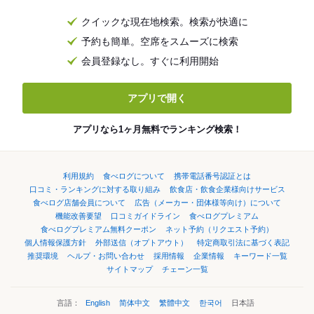
クイックな現在地検索。検索が快適に
予約も簡単。空席をスムーズに検索
会員登録なし。すぐに利用開始
アプリで開く
アプリなら1ヶ月無料でランキング検索！
利用規約
食べログについて
携帯電話番号認証とは
口コミ・ランキングに対する取り組み
飲食店・飲食企業様向けサービス
食べログ店舗会員について
広告（メーカー・団体様等向け）について
機能改善要望
口コミガイドライン
食べログプレミアム
食べログプレミアム無料クーポン
ネット予約（リクエスト予約）
個人情報保護方針
外部送信（オプトアウト）
特定商取引法に基づく表記
推奨環境
ヘルプ・お問い合わせ
採用情報
企業情報
キーワード一覧
サイトマップ
チェーン一覧
言語：
English
简体中文
繁體中文
한국어
日本語