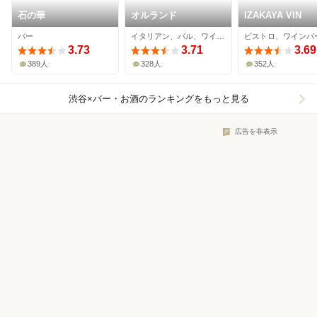
石の華
オルランド
IZAKAYA VIN
バー
イタリアン、バル、ワインバー
3.73
3.71
3.69
389人
328人
352人
渋谷×バー・お酒
のランキングをもっと見る
広告を非表示