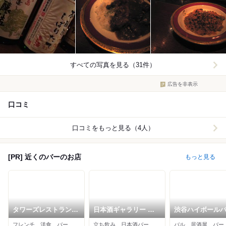
すべての写真を見る（31件）
広告を非表示
口コミ
口コミをもっと見る（4人）
[PR] 近くのバーのお店
もっと見る
タワーズレストラン
日本酒ギャラリー 壺
渋谷ハイボール
クーカーニョ
の中
フレンチ、洋食、バー
立ち飲み、日本酒バー、バー
バル、居酒屋、バー