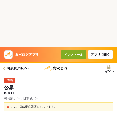
インストール
アプリで開く
神泉駅グルメへ
ログイン
公界
(クカイ)
神泉駅/バー､ 日本酒バー
このお店は現在閉店しております。