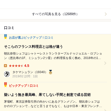
すべての写真を見る（12689件）
口コミ
お店が選ぶピックアップ！口コミ
そこらのフランス料理店とは格が違う
朝比奈悟シェフはシャトーレストランラターブルドゥジョエル・ロブショ
ン（恵比寿の1F、ミシュラン2ツ星）の料理長を長く務め、2018年の10
月に満を持して独立。揺籃の地は兜町と、フランス料理店としては珍しい
4.5
立地。土日に訪れると閑静を通り越して殺風景ですらあります。 座席数
Lunch:
は30程と、グランメゾンとしてはちょうど良いサイズ感。個室も用意さ
タケマシュラン
（19340）
れておりバリバリの接待もOK。内装はロブション系と...
2019/02 訪問
1回
ピックアップ！口コミ
疑いよう無き最高峰、果てしない手間と創意で成る芸術
茅場町、東京証券取引所の向かいにあるグランメゾン。 朝比奈シェフは
かのロブションで…などと言うまでもなく、もはや日本・東京フレンチを
代表する存在でしょう。 開業当初より幾分値上げされましたが、それ以