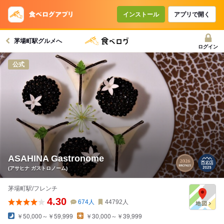
インストール
アプリで開く
茅場町駅グルメへ
ログイン
公式
ASAHINA Gastronome
(アサヒナ ガストロノーム)
茅場町駅/フレンチ
4.30
674
人
44792
人
￥50,000～￥59,999
￥30,000～￥39,999