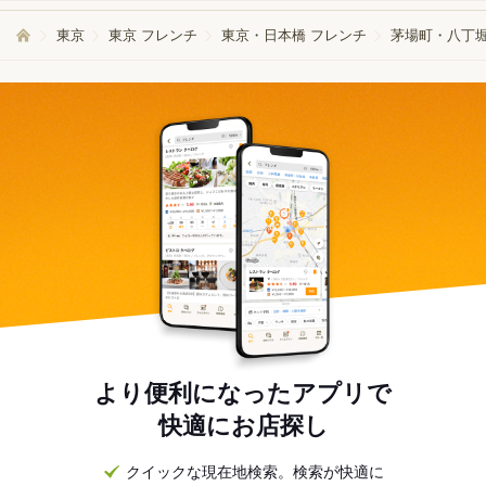
東京
東京 フレンチ
東京・日本橋 フレンチ
茅場町・八丁堀
より便利になったアプリで
快適にお店探し
クイックな現在地検索。検索が快適に