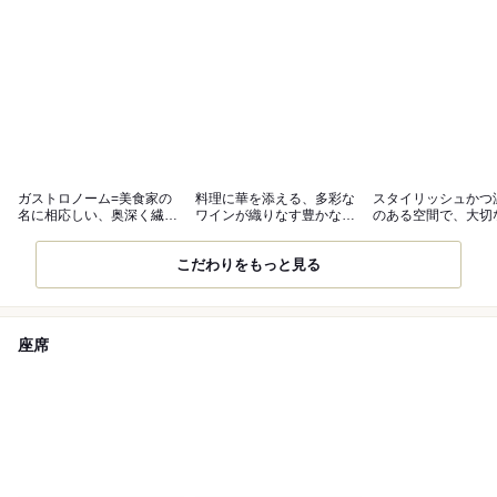
ガストロノーム=美食家の
料理に華を添える、多彩な
スタイリッシュかつ
名に相応しい、奥深く繊細
ワインが織りなす豊かなマ
のある空間で、大切
なフレンチ
リアージュ
特別な時間を
こだわりをもっと見る
座席