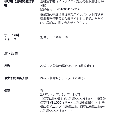
領収書（適格簡易請求
適格請求書（インボイス）対応の領収書発行が
書）
可能
登録番号：T4010001169219
※最新の登録状況は国税庁インボイス制度適格
請求書発行事業者公表サイトをご確認いただく
か、店舗にお問い合わせください。
サービス料・
別途サービス料 10%
チャージ
席・設備
席数
20席（※貸切の場合は24席（着席時））
最大予約可能人数
24人（着席時）、50人（立食時）
個室
有
2人可、4人可、6人可、8人可
（個室は8名様までご利用いただけます。 ※別途
個室料 ¥11,000（サービス料10%別途） ※お子
様はダイニングで10歳以上、個室は6歳以上から
ご利用いただけます。）