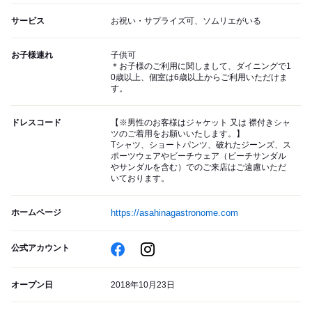
サービス
お祝い・サプライズ可、ソムリエがいる
お子様連れ
子供可
＊お子様のご利用に関しまして、ダイニングで1
0歳以上、個室は6歳以上からご利用いただけま
す。
ドレスコード
【※男性のお客様はジャケット 又は 襟付きシャ
ツのご着用をお願いいたします。】
Tシャツ、ショートパンツ、破れたジーンズ、ス
ポーツウェアやビーチウェア（ビーチサンダル
やサンダルを含む）でのご来店はご遠慮いただ
いております。
ホームページ
https://asahinagastronome.com
公式アカウント
オープン日
2018年10月23日