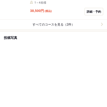
頂戴いたします。 ※記念日用メッセージプレートを
1～4名様
\1,100/枚（サービス料 別途10%）にてご用意いたしま
す。ご希望のメッセージをお申し付けくださいませ。 ※
38,500
円
(税込)
詳細・予約
お祝いのテーブルを華やかに彩るホールケーキ（5,445
円～）をご予約にてご用意いたします。ご希望の際は、
ご来店の3日前までのご注文をお願いいたします。
すべてのコースを見る（2件）
投稿写真