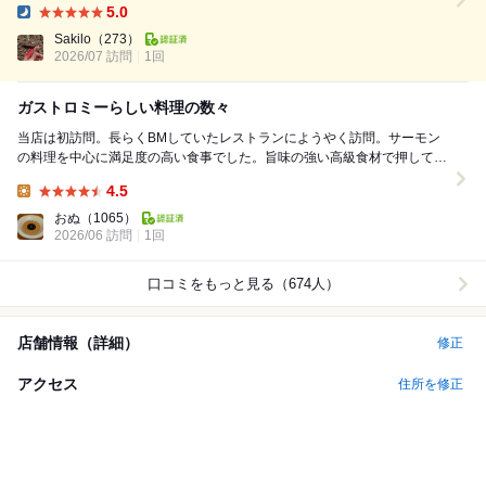
5.0
上にあらゆる点におけるクオリティの向上が半端ではない。 期待を大き
Dinner:
く超える至福を約束するのは、流...
Sakilo
（273）
2026/07 訪問
1回
ガストロミーらしい料理の数々
当店は初訪問。長らくBMしていたレストランにようやく訪問。サーモン
の料理を中心に満足度の高い食事でした。旨味の強い高級食材で押してく
るのではなく、発想・手間・美しさでレベルの高い料...
4.5
Lunch:
おぬ
（1065）
2026/06 訪問
1回
口コミをもっと見る（674人）
店舗情報（詳細）
修正
アクセス
住所を修正