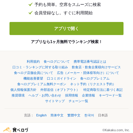
予約も簡単。空席をスムーズに検索
会員登録なし。すぐに利用開始
アプリで開く
アプリなら1ヶ月無料でランキング検索！
利用規約
食べログについて
携帯電話番号認証とは
口コミ・ランキングに対する取り組み
飲食店・飲食企業様向けサービス
食べログ店舗会員について
広告（メーカー・団体様等向け）について
機能改善要望
口コミガイドライン
食べログプレミアム
食べログプレミアム無料クーポン
ネット予約（リクエスト予約）
個人情報保護方針
外部送信（オプトアウト）
特定商取引法に基づく表記
推奨環境
ヘルプ・お問い合わせ
採用情報
企業情報
キーワード一覧
サイトマップ
チェーン一覧
言語：
English
简体中文
繁體中文
한국어
日本語
©Kakaku.com, Inc.