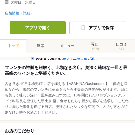
火曜日、水曜日
店舗情報（詳細）
アプリで開く
アプリで保存
写真
口コミ
トップ
座席
メニュー
11679
674
50
貯まる・使える
ディナーで人数×
pt
フレンチの神髄を紐解く、比類なき名店。奥深く繊細な一皿と最
高峰のワインをご堪能ください。
古き良き街“日本橋兜町“に店を構える【ASAHINA Gastronome】。伝統を深
めながら、現代のフレンチに革新をもたらす美食の世界が広がります。目に
も美しく味わい深い一皿を生み出すのは、13年間にわたりロブショングルー
プで料理長を歴任した朝比奈 悟。食がもたらす豊かな喜びを追求し、こだわ
りに満ちた進化を遂げる当店。洗練されたシックな空間で、大切な方との特
別なひと時をお過ごしください。
お店のこだわり