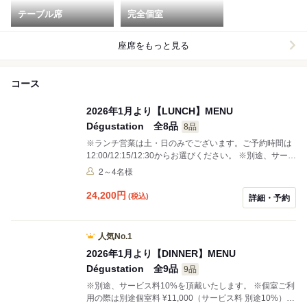
テーブル席
完全個室
座席をもっと見る
コース
2026年1月より【LUNCH】MENU
Dégustation 全8品
8品
※ランチ営業は土・日のみでございます。ご予約時間は
12:00/12:15/12:30からお選びください。 ※別途、サービ
ス料10%を頂戴いたします。 ※個室ご利用の際は別途個
2～4名様
室料 ¥11,000（サービス料 別途10%）を頂戴いたしま
す。 ※記念日用メッセージプレートを\1,100/枚（サービ
24,200
円
(税込)
詳細・予約
ス料 別途10%）にてご用意いたします。ご希望のメッセ
ージをお申し付けくださいませ。 ※お祝いのテーブルを
華やかに彩るホールケーキ（5,445円～）をご予約にて
人気No.1
ご用意いたします。ご希望の際は、ご来店の3日前まで
2026年1月より【DINNER】MENU
のご注文をお願いいたします。
Dégustation 全9品
9品
※別途、サービス料10%を頂戴いたします。 ※個室ご利
用の際は別途個室料 ¥11,000（サービス料 別途10%）を