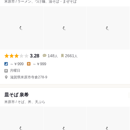
米原市 / ラーメン、つけ麺、油そば・まぜそば
3.28
148
2661
人
人
～￥999
～￥999
月曜日
滋賀県米原市寺倉278-9
皿そば 泉希
米原市 / そば、丼、天ぷら