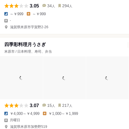
3.05
34
294
人
人
～￥999
～￥999
-
滋賀県米原市宇賀野2-26
四季彩料理月うさぎ
米原市 / 日本料理、寿司、弁当
3.07
15
217
人
人
￥4,000～￥4,999
￥1,000～￥1,999
月曜日
滋賀県米原市加勢野519