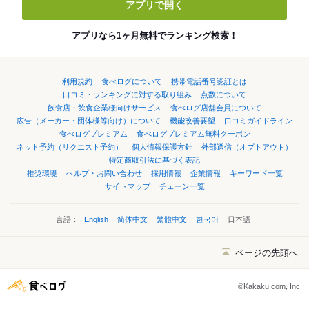
アプリで開く
アプリなら1ヶ月無料でランキング検索！
利用規約
食べログについて
携帯電話番号認証とは
口コミ・ランキングに対する取り組み
点数について
飲食店・飲食企業様向けサービス
食べログ店舗会員について
広告（メーカー・団体様等向け）について
機能改善要望
口コミガイドライン
食べログプレミアム
食べログプレミアム無料クーポン
ネット予約（リクエスト予約）
個人情報保護方針
外部送信（オプトアウト）
特定商取引法に基づく表記
推奨環境
ヘルプ・お問い合わせ
採用情報
企業情報
キーワード一覧
サイトマップ
チェーン一覧
言語：
English
简体中文
繁體中文
한국어
日本語
ページの先頭へ
©Kakaku.com, Inc.