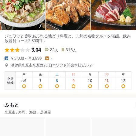
ジュワッと旨味あふれる地どり料理と、九州の名物グルメを堪能。飲み
放題付コース2,500円～
3.04
22
316
人
人
￥3,000～￥3,999
-
滋賀県米原市米原西23 日本ソフト開発本社ビル 2F
木
金
土
日
月
火
水
空席
6
7
8
9
10
11
12
8
/
情報
ふもと
米原市 / 寿司、海鮮、居酒屋