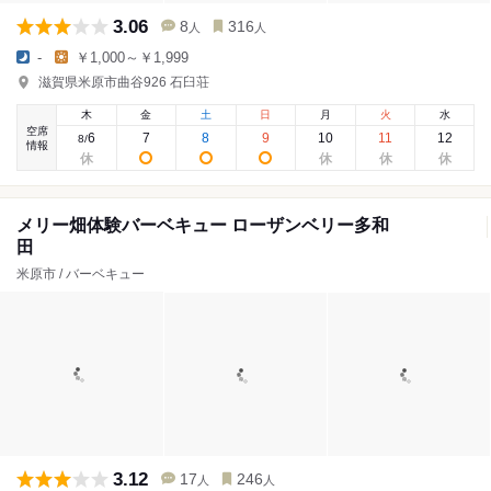
3.06
8
316
人
人
-
￥1,000～￥1,999
滋賀県米原市曲谷926 石臼荘
木
金
土
日
月
火
水
空席
6
7
8
9
10
11
12
8
/
情報
メリー畑体験バーベキュー ローザンベリー多和
田
米原市 / バーベキュー
3.12
17
246
人
人