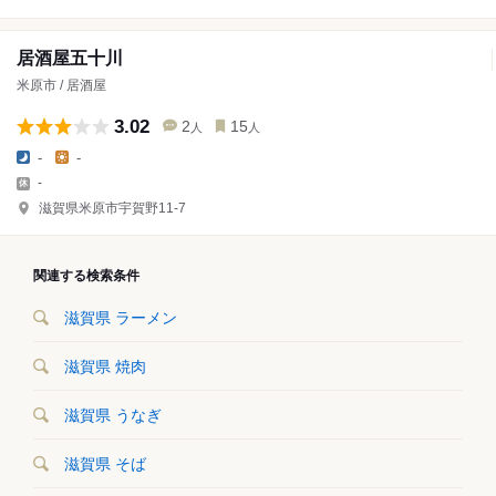
居酒屋五十川
米原市 / 居酒屋
3.02
2
15
人
人
-
-
-
滋賀県米原市宇賀野11-7
関連する検索条件
滋賀県 ラーメン
滋賀県 焼肉
滋賀県 うなぎ
滋賀県 そば