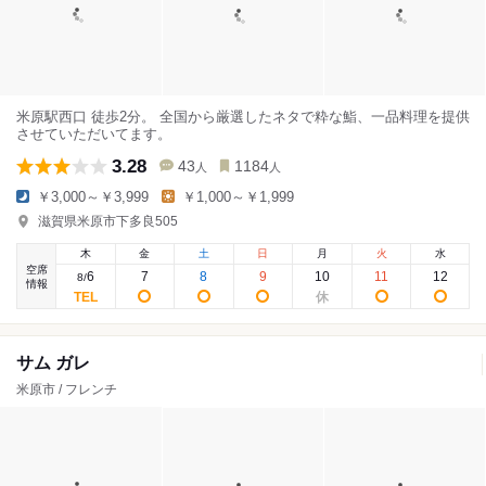
米原駅西口 徒歩2分。 全国から厳選したネタで粋な鮨、一品料理を提供
させていただいてます。
3.28
43
1184
人
人
￥3,000～￥3,999
￥1,000～￥1,999
滋賀県米原市下多良505
木
金
土
日
月
火
水
空席
6
7
8
9
10
11
12
8
/
情報
サム ガレ
米原市 / フレンチ