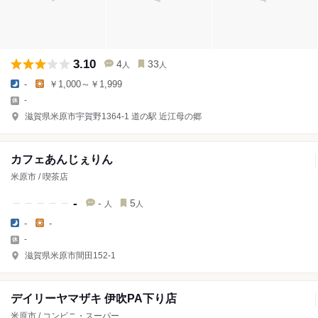
3.10
4
33
人
人
-
￥1,000～￥1,999
-
滋賀県米原市宇賀野1364-1 道の駅 近江母の郷
カフェあんじぇりん
米原市 / 喫茶店
-
-
5
人
人
-
-
-
滋賀県米原市間田152-1
デイリーヤマザキ 伊吹PA下り店
米原市 / コンビニ・スーパー