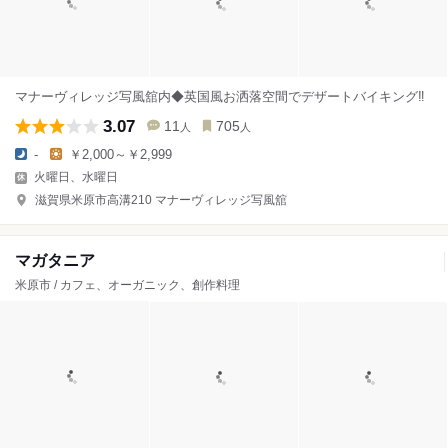
マナーヴィレッジ写風舘内◆英国風お洒落空間でデザートバイキング‼︎
3.07
11
705
人
人
-
￥2,000～￥2,999
火曜日、水曜日
滋賀県米原市高溝210 マナーヴィレッジ写風舘
マガタニア
米原市 / カフェ、オーガニック、創作料理