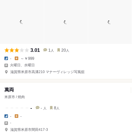
3.01
1
20
人
人
-
～￥999
火曜日、水曜日
滋賀県米原市高溝210 マナーヴィレッジ写風舘
萬両
米原市 / 焼肉
-
-
8
人
人
-
-
-
滋賀県米原市間田417-3