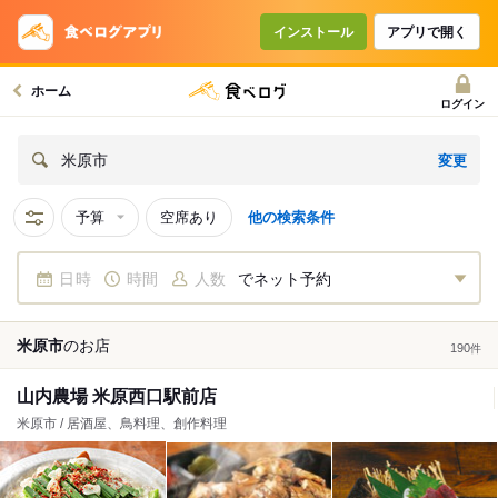
インストール
アプリで開く
ホーム
ログイン
変更
米原市
予算
空席あり
他の検索条件
日時
時間
人数
でネット予約
米原市
の
お店
190
件
山内農場 米原西口駅前店
米原市 / 居酒屋、鳥料理、創作料理