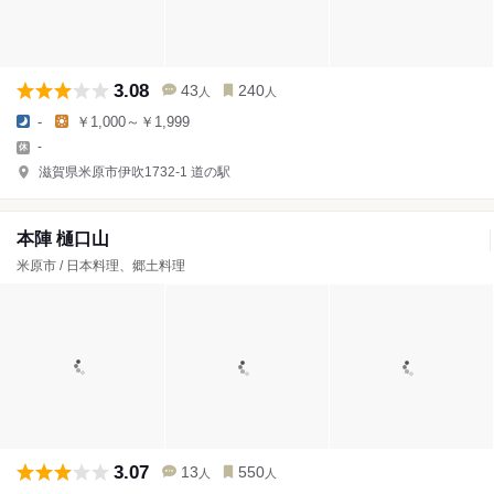
3.08
43
240
人
人
-
￥1,000～￥1,999
-
滋賀県米原市伊吹1732-1 道の駅
本陣 樋口山
米原市 / 日本料理、郷土料理
3.07
13
550
人
人