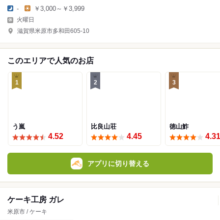
-
￥3,000～￥3,999
火曜日
滋賀県米原市多和田605-10
このエリアで人気のお店
1
2
3
う嵐
比良山荘
徳山鮓
4.52
4.45
4.3
アプリに切り替える
ケーキ工房 ガレ
米原市 / ケーキ