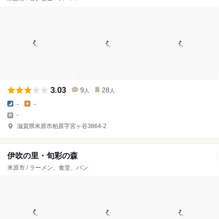
3.03
9
28
人
人
-
-
-
滋賀県米原市柏原字宮ヶ谷3864-2
伊吹の里・旬彩の森
米原市 / ラーメン、食堂、パン