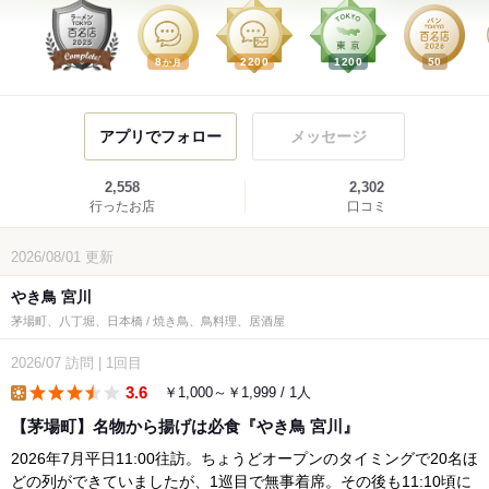
8
2200
1200
50
か月
アプリでフォロー
メッセージ
2,558
2,302
行ったお店
口コミ
2026/08/01
更新
やき鳥 宮川
茅場町、八丁堀、日本橋 / 焼き鳥、鳥料理、居酒屋
2026/07
訪問
|
1回目
3.6
￥1,000～￥1,999 / 1人
lunch
【茅場町】名物から揚げは必食『やき鳥 宮川』
2026年7月平日11:00往訪。ちょうどオープンのタイミングで20名ほ
どの列ができていましたが、1巡目で無事着席。その後も11:10頃に