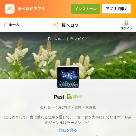
インストール
アプリで開く
ホーム
ログイン
Pastのレストランガイド
Past
認証済
会社員
40代前半・男性・東京都
はじめまして、食に携わる仕事を通じて、一食一食を大事にしています。好み
のジャンルはラーメン、ピ...
詳細を見る