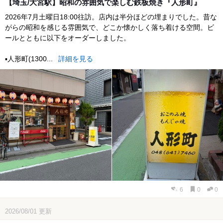
【埼玉/大宮駅】昭和の雰囲気で楽しむ鉄板焼き『人形町』
2026年7月土曜日18:00往訪。店内は半分ほどの埋まりでした。昔な
がらの昭和を感じる雰囲気で、どこか懐かしく落ち着ける空間。ビ
ールとともに以下をオーダーしました。
▪️人形町(1300...
詳細を見る
6
0
0
2026/08/01
更新