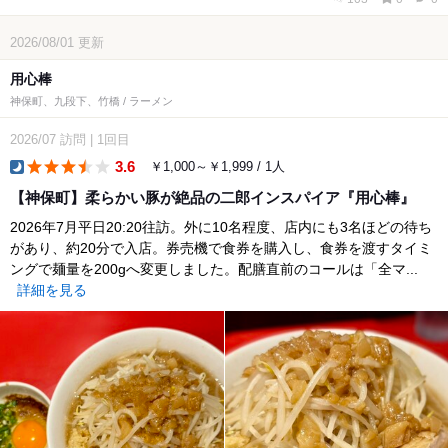
2026/08/01
更新
用心棒
神保町、九段下、竹橋 / ラーメン
2026/07
訪問
|
1回目
3.6
￥1,000～￥1,999 / 1人
dinner
【神保町】柔らかい豚が絶品の二郎インスパイア『用心棒』
2026年7月平日20:20往訪。外に10名程度、店内にも3名ほどの待ち
があり、約20分で入店。券売機で食券を購入し、食券を渡すタイミ
ングで麺量を200gへ変更しました。配膳直前のコールは「全マ...
詳細を見る