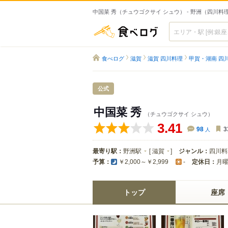
中国菜 秀（チュウゴクサイ シュウ） - 野洲（四川料
食べログ
食べログ
滋賀
滋賀 四川料理
甲賀・湖南 四
公式
中国菜 秀
（チュウゴクサイ シュウ）
3.41
98
人
3
最寄り駅：
野洲駅
[
滋賀
]
ジャンル：
四川料
予算：
定休日：
月
￥2,000～￥2,999
-
トップ
座席