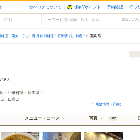
食べログについて
保有Vポイント
予約確認
行っ
理）
川料理
栗東・守山・野洲 四川料理
野洲駅 四川料理
中国菜 秀
349
人
理
中華料理
居酒屋
曜日、日曜日
店舗情報（詳細）
メニュー・コース
写真
502