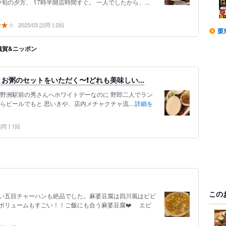
中旬の夕方、 17時半開店時間すぐ。 一人でしたから、...
2025/03 訪問
2回
栗
滋賀&ニッポン
粥のセットをいただく〜❗️どれも美味しい...
と野洲駅前の秀さんへホワイトデーなのに 野郎二人でラン
らビールでもと 思いきや、店内メチャクチャ流...
詳細を
 訪問
1回
この
い五目チャーハンも絶品でした。麻婆豆腐は四川風はビビ
ボリュームもすごい！！ご飯にも合う麻婆豆腐❤️ エビ