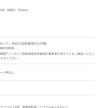
JCB、AMEX、Diners）
ボイス）対応の領収書発行が可能
9153559
は国税庁インボイス制度適格請求書発行事業者公表サイトをご確認いただく
合わせください。
ージ料なし
テーブル１5席 座敷9席(堀こたつではありません)）