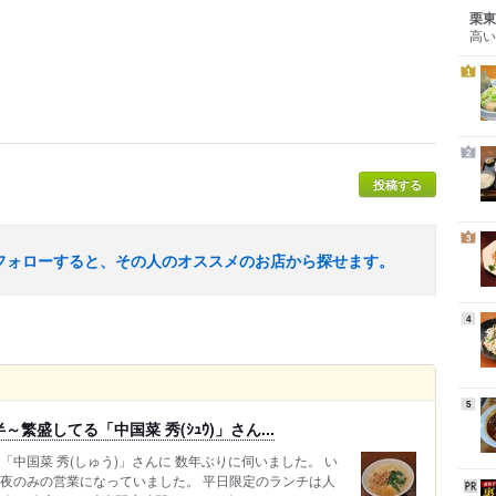
栗東
高い
1
2
投稿する
3
フォローすると、その人のオススメのお店から探せます。
4
5
繁盛してる「中国菜 秀(ｼｭｳ)」さん...
中国菜 秀(しゅう)」さんに 数年ぶりに伺いました。 い
 夜のみの営業になっていました。 平日限定のランチは人