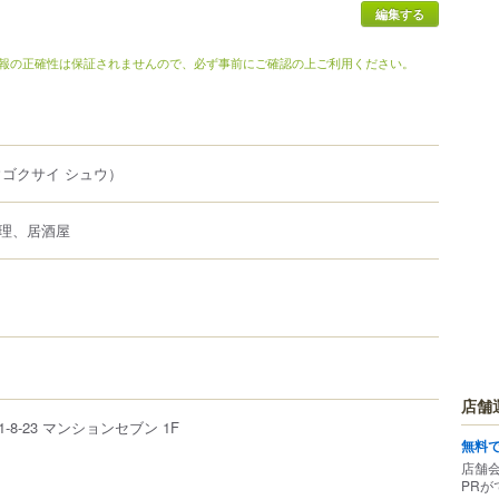
編集する
報の正確性は保証されませんので、必ず事前にご確認の上ご利用ください。
ゴクサイ シュウ）
理、居酒屋
店舗
1-8-23
マンションセブン 1F
無料
店舗
PRが