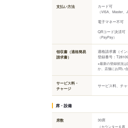
カード可
支払い方法
（VISA、Master、
電子マネー不可
QRコード決済可
（PayPay）
適格請求書（イン
領収書（適格簡易
登録番号：T281098
請求書）
※最新の登録状況
か、店舗にお問い
サービス料・
サービス料、チャ
チャージ
席・設備
30席
席数
（カウンター６席 