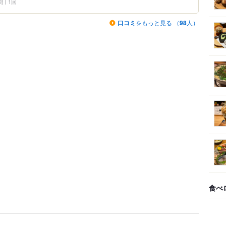
問
1回
口コミ
をもっと見る （
98
人）
食べ