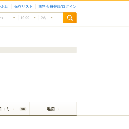
たお店
保存リスト
無料会員登録/ログイン
口コミ
地図
98