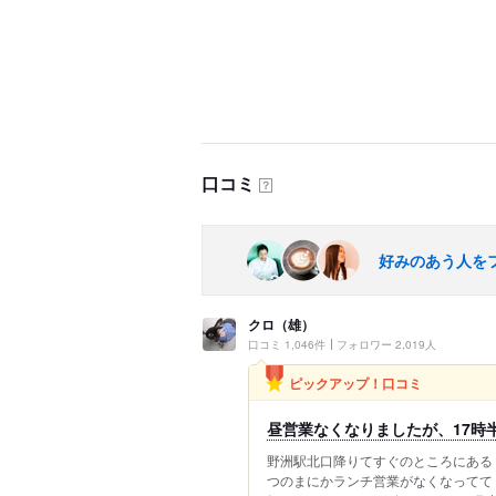
口コミ
？
好みのあう人を
クロ（雄）
口コミ 1,046件
フォロワー 2,019人
ピックアップ！口コミ
昼営業なくなりましたが、17時半～
野洲駅北口降りてすぐのところにある 「
つのまにかランチ営業がなくなってて