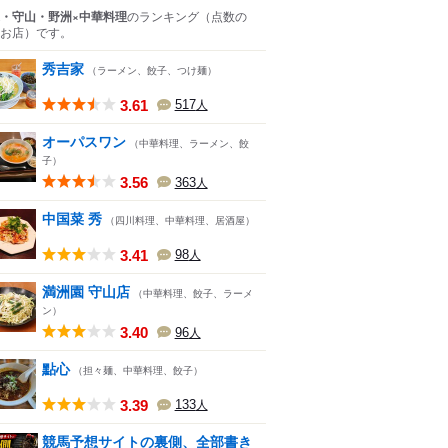
・守山・野洲×中華料理
のランキング
（点数の
お店）
です。
秀吉家
（ラーメン、餃子、つけ麺）
3.61
517
人
オーパスワン
（中華料理、ラーメン、餃
子）
3.56
363
人
中国菜 秀
（四川料理、中華料理、居酒屋）
3.41
98
人
満洲園 守山店
（中華料理、餃子、ラーメ
ン）
3.40
96
人
點心
（担々麺、中華料理、餃子）
3.39
133
人
競馬予想サイトの裏側、全部書き