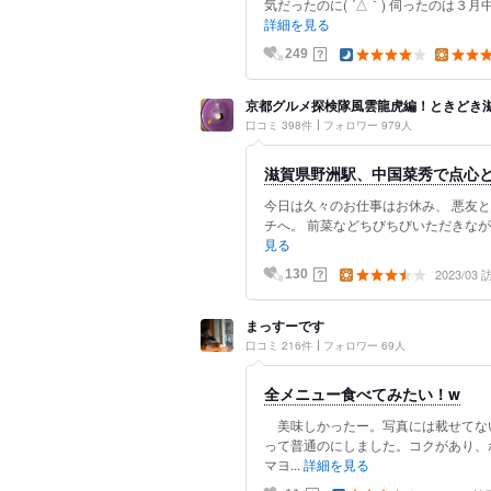
気だったのに( ´△｀) 伺ったのは３月
詳細を見る
？
249
京都グルメ探検隊風雲龍虎編！ときどき
口コミ 398件
フォロワー 979人
滋賀県野洲駅、中国菜秀で点心とお
今日は久々のお仕事はお休み、 悪友
チへ。 前菜などちびちびいただきなが
見る
2023/03
？
130
まっすーです
口コミ 216件
フォロワー 69人
全メニュー食べてみたい！w
美味しかったー。写真には載せてな
って普通のにしました。コクがあり、
マヨ...
詳細を見る