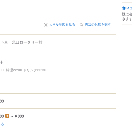
食べ
既に
きま
大きな地図を見る
周辺のお店を探す
駅下車 北口ロータリー前
土
L.O. 料理22:00 ドリンク22:30
99
99
～￥999
見る