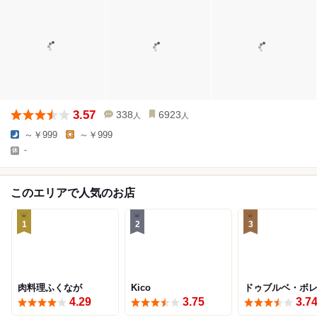
3.57
338
6923
人
人
～￥999
～￥999
-
このエリアで人気のお店
1
2
3
肉料理ふくなが
Kico
ドゥブルベ・ボ
4.29
3.75
3.7