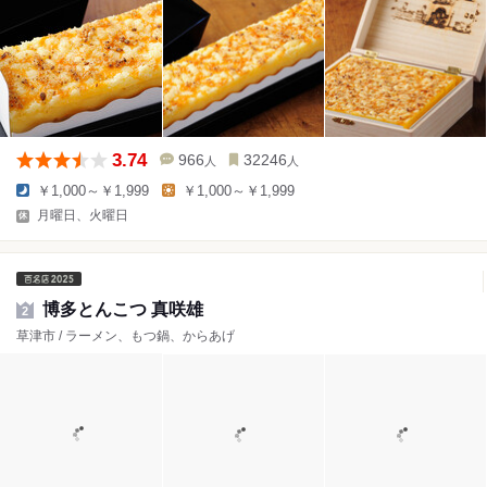
3.74
966
32246
人
人
￥1,000～￥1,999
￥1,000～￥1,999
月曜日、火曜日
博多とんこつ 真咲雄
2
草津市 / ラーメン、もつ鍋、からあげ