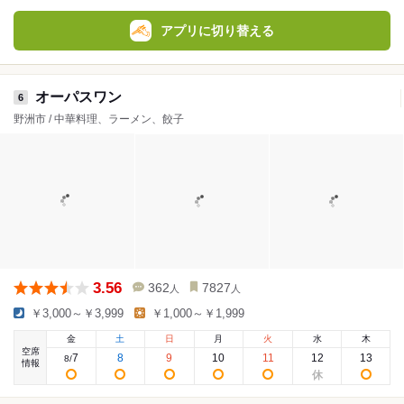
アプリに切り替える
オーパスワン
6
野洲市 / 中華料理、ラーメン、餃子
3.56
362
7827
人
人
￥3,000～￥3,999
￥1,000～￥1,999
金
土
日
月
火
水
木
空席
7
8
9
10
11
12
13
8
/
情報