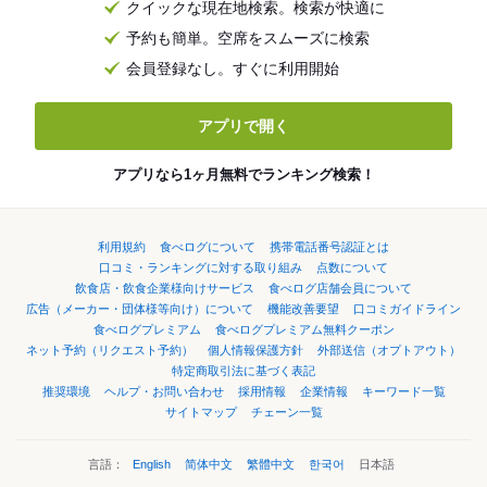
クイックな現在地検索。検索が快適に
予約も簡単。空席をスムーズに検索
会員登録なし。すぐに利用開始
アプリで開く
アプリなら1ヶ月無料でランキング検索！
利用規約
食べログについて
携帯電話番号認証とは
口コミ・ランキングに対する取り組み
点数について
飲食店・飲食企業様向けサービス
食べログ店舗会員について
広告（メーカー・団体様等向け）について
機能改善要望
口コミガイドライン
食べログプレミアム
食べログプレミアム無料クーポン
ネット予約（リクエスト予約）
個人情報保護方針
外部送信（オプトアウト）
特定商取引法に基づく表記
推奨環境
ヘルプ・お問い合わせ
採用情報
企業情報
キーワード一覧
サイトマップ
チェーン一覧
言語：
English
简体中文
繁體中文
한국어
日本語