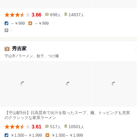
3.66
698
14837
人
人
～￥999
～￥999
-
秀吉家
3
守山市 / ラーメン、餃子、つけ麺
【守山駅5分】日高昆布で出汁を取ったスープ、麺、トッピングも充実
のクラシックな家系ラーメン
3.61
517
10501
人
人
￥1,000～￥1,999
￥1,000～￥1,999