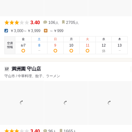
3.40
106
2705
人
人
￥3,000～￥3,999
～￥999
金
土
日
月
火
水
木
空席
7
8
9
10
11
12
13
8
/
情報
満洲園 守山店
17
守山市 / 中華料理、餃子、ラーメン
3.40
96
1665
人
人