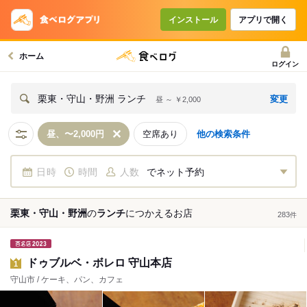
インストール
アプリで開く
ホーム
ログイン
変更
栗東・守山・野洲 ランチ
昼 ～ ￥2,000
昼、〜2,000円
空席あり
他の検索条件
日時
時間
人数
でネット予約
栗東・守山・野洲
の
ランチ
につかえる
お店
283
件
ドゥブルベ・ボレロ 守山本店
1
守山市 / ケーキ、パン、カフェ