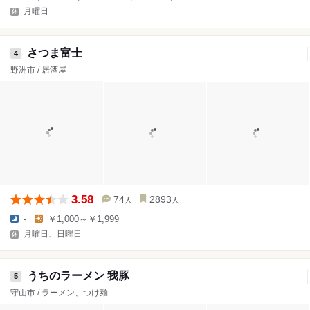
月曜日
さつま富士
4
野洲市 / 居酒屋
3.58
74
2893
人
人
-
￥1,000～￥1,999
月曜日、日曜日
うちのラーメン 我豚
5
守山市 / ラーメン、つけ麺