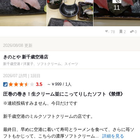
11
78
2
0
2026/08/08
更新
きのとや 新千歳空港店
新千歳空港 / 洋菓子、ソフトクリーム、スイーツ
2026/07
訪問
|
1回目
3.5
～￥999 / 1人
dinner
圧巻の巻き！生クリーム並にこってりしたソフト《禁煙》
※連続投稿すみません、今日だけです
新千歳空港のミルクソフトクリームの店です。
最終日、早めに空港に着いて寿司とラーメンを食べて、さらに苺ソ
フトもかじって、こちらの濃厚ソフトクリーム...
詳細を見る