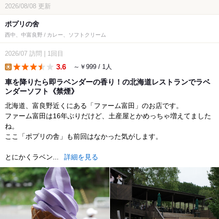
2026/08/08
更新
ポプリの舍
西中、中富良野 / カレー、ソフトクリーム
2026/07
訪問
|
1回目
3.6
～￥999 / 1人
lunch
車を降りたら即ラベンダーの香り！の北海道レストランでラベ
ンダーソフト《禁煙》
北海道、富良野近くにある「ファーム富田」のお店です。
ファーム富田は16年ぶりだけど、土産屋とかめっちゃ増えてました
ね。
ここ「ポプリの舎」も前回はなかった気がします。
とにかくラベン...
詳細を見る