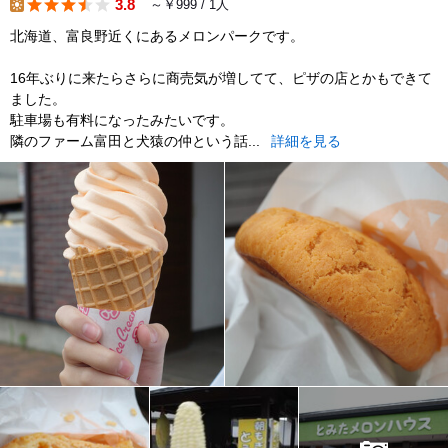
3.8
～￥999 / 1人
lunch
北海道、富良野近くにあるメロンパークです。
16年ぶりに来たらさらに商売気が増してて、ピザの店とかもできて
ました。
駐車場も有料になったみたいです。
隣のファーム富田と犬猿の仲という話...
詳細を見る