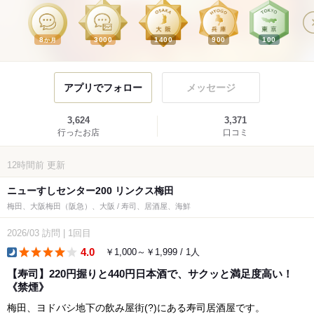
8
3000
1400
900
100
か月
アプリでフォロー
メッセージ
3,624
3,371
行ったお店
口コミ
12時間前
更新
ニューすしセンター200 リンクス梅田
梅田、大阪梅田（阪急）、大阪 / 寿司、居酒屋、海鮮
2026/03
訪問
|
1回目
4.0
￥1,000～￥1,999 / 1人
dinner
【寿司】220円握りと440円日本酒で、サクッと満足度高い！
《禁煙》
梅田、ヨドバシ地下の飲み屋街(?)にある寿司居酒屋です。