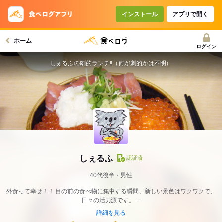
インストール
アプリで開く
ホーム
ログイン
しぇるふの劇的ランチ!!（何が劇的かは不明）
しぇるふ
認証済
40代後半・男性
外食って幸せ！！ 目の前の食べ物に集中する瞬間、新しい景色はワクワクで、
日々の活力源です。 ...
詳細を見る