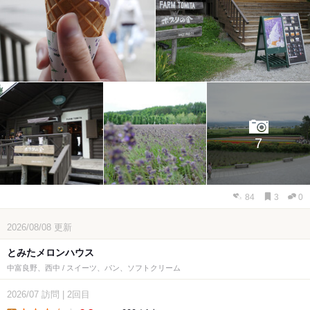
7
84
3
0
2026/08/08
更新
とみたメロンハウス
中富良野、西中 / スイーツ、パン、ソフトクリーム
2026/07
訪問
|
2回目