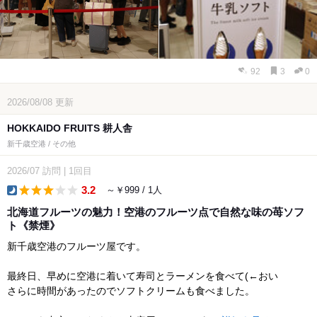
92
3
0
2026/08/08
更新
HOKKAIDO FRUITS 耕人舎
新千歳空港 / その他
2026/07
訪問
|
1回目
3.2
～￥999 / 1人
dinner
北海道フルーツの魅力！空港のフルーツ点で自然な味の苺ソフ
ト《禁煙》
新千歳空港のフルーツ屋です。
最終日、早めに空港に着いて寿司とラーメンを食べて(←おい
さらに時間があったのでソフトクリームも食べました。