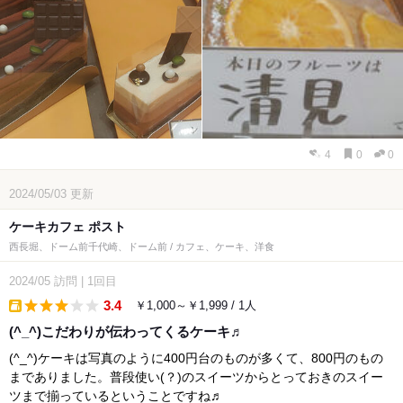
4
0
0
2024/05/03
更新
ケーキカフェ ポスト
西長堀、ドーム前千代崎、ドーム前 / カフェ、ケーキ、洋食
2024/05
訪問
|
1回目
3.4
￥1,000～￥1,999 / 1人
takeout
(^_^)こだわりが伝わってくるケーキ♬
(^_^)ケーキは写真のように400円台のものが多くて、800円のもの
までありました。普段使い(？)のスイーツからとっておきのスイー
ツまで揃っているということですね♬