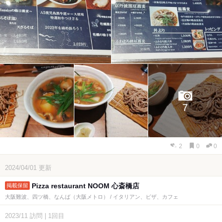
7
2
0
0
2024/04/01
更新
Pizza restaurant NOOM 心斎橋店
大阪難波、四ツ橋、なんば（大阪メトロ） / イタリアン、ピザ、カフェ
2023/11
訪問
|
1回目