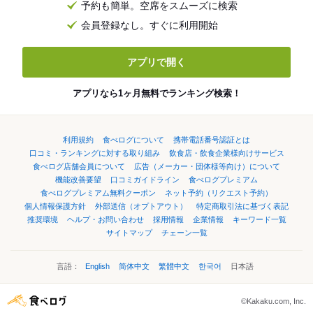
予約も簡単。空席をスムーズに検索
会員登録なし。すぐに利用開始
アプリで開く
アプリなら1ヶ月無料でランキング検索！
利用規約
食べログについて
携帯電話番号認証とは
口コミ・ランキングに対する取り組み
飲食店・飲食企業様向けサービス
食べログ店舗会員について
広告（メーカー・団体様等向け）について
機能改善要望
口コミガイドライン
食べログプレミアム
食べログプレミアム無料クーポン
ネット予約（リクエスト予約）
個人情報保護方針
外部送信（オプトアウト）
特定商取引法に基づく表記
推奨環境
ヘルプ・お問い合わせ
採用情報
企業情報
キーワード一覧
サイトマップ
チェーン一覧
言語：
English
简体中文
繁體中文
한국어
日本語
©Kakaku.com, Inc.