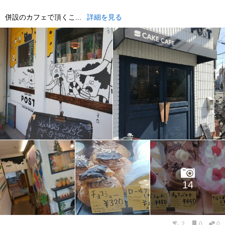
併設のカフェで頂くこ...
詳細を見る
14
2
0
0