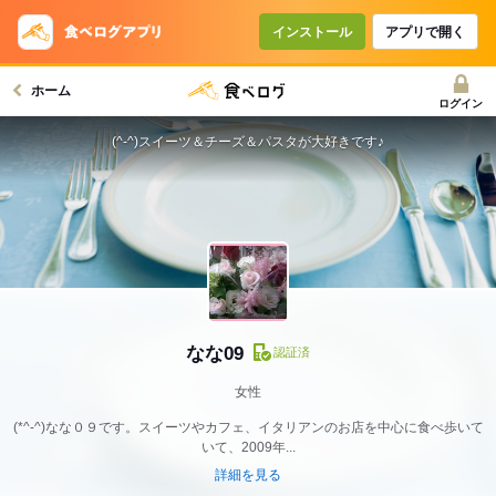
インストール
アプリで開く
ホーム
ログイン
(^-^)スイーツ＆チーズ＆パスタが大好きです♪
なな09
認証済
女性
(*^-^)なな０９です。スイーツやカフェ、イタリアンのお店を中心に食べ歩いて
いて、2009年...
詳細を見る