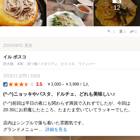
12
1
0
0
2024/04/01
更新
イル ボスコ
西大橋、本町、四ツ橋 / イタリアン、ビストロ、ワインバー
2023/11
訪問
|
1回目
3.5
￥3,000～￥3,999 / 1人
dinner
(^-^)ニョッキやパスタ、ドルチェ、どれも美味しい♬
(^-^)前回は平日の夜にも関わらず満員で入れずでしたが、今回は
20:30にお邪魔したところ、たまたま空いていてラッキーでした。
店内はシンプルで落ち着いた雰囲気です。
グランドメニュー...
詳細を見る