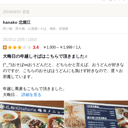
2024/04/01
更新
hanako 北堀江
四ツ橋、西大橋、心斎橋 / そば、海鮮、居酒屋
2023/12
訪問
|
1回目
3.4
￥1,000～￥1,999 / 1人
lunch
大晦日の年越しそばはこちらで頂きました♬
(^_^)おそばvsおうどんだと、どちらかと言えば、おうどんが好きな
のですが、こちらのおそばはうどんにも負けず好きなので、度々お
邪魔しています。
年越し蕎麦もこちらで頂きました。
大晦日...
詳細を見る