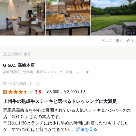
47
0
0
2026/08/04
更新
G.G.C. 高崎本店
高崎問屋町、北高崎、井野 / ハンバーグ、洋食、ステーキ
2026/07
訪問
|
1回目
3.8
￥3,000～￥3,999 / 1人
lunch
上州牛の熟成牛ステーキと選べるドレッシングに大満足
群馬県高崎市を中心に展開されている人気ステーキ＆ハンバーグの
店「G.G.C.」さんの本店です。
平日の11:30とランチには少し早めの時間に到着したつもりでした
が、すでに2組ほど待ちができてい...
詳細を見る