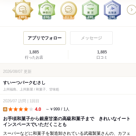
1800
900
3
400
100
か月
アプリでフォロー
メッセージ
1,885
1,885
行ったお店
口コミ
2026/08/07
更新
すいーつパークむさし
上州福島、上州新屋 / 和菓子、甘味処
2026/07
訪問
|
1回目
4.0
～￥999 / 1人
lunch
お手頃和菓子から銀座甘楽の高級和菓子まで きれいなイート
インスペースでいただくことも
スーパーなどに和菓子を製造卸されている武蔵製菓さんの、カフェ