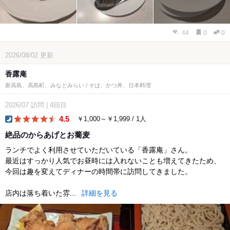
44
0
0
2026/08/02
更新
香露庵
新高島、高島町、みなとみらい / そば、かつ丼、日本料理
2026/07
訪問
|
4回目
4.5
￥1,000～￥1,999 / 1人
dinner
絶品のからあげとお蕎麦
ランチでよく利用させていただいている「香露庵」さん。
最近はすっかり人気でお昼時には入れないことも増えてきたため、
今回は趣を変えてディナーの時間帯に訪問してきました。
店内は落ち着いた雰...
詳細を見る