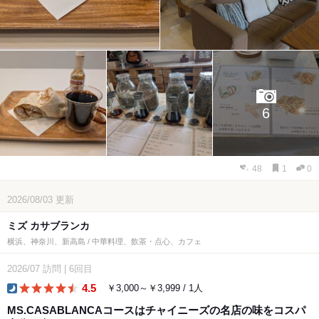
6
48
1
0
2026/08/03
更新
ミズ カサブランカ
横浜、神奈川、新高島 / 中華料理、飲茶・点心、カフェ
2026/07
訪問
|
6回目
4.5
￥3,000～￥3,999 / 1人
dinner
MS.CASABLANCAコースはチャイニーズの名店の味をコスパ