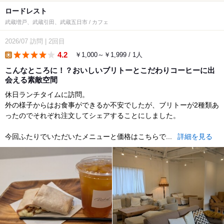
ロードレスト
武蔵増戸、武蔵引田、武蔵五日市 / カフェ
2026/07
訪問
|
2回目
4.2
￥1,000～￥1,999 / 1人
lunch
こんなところに！？おいしいブリトーとこだわりコーヒーに出
会える素敵空間
休日ランチタイムに訪問。
外の様子からはお食事ができるか不安でしたが、ブリトーが2種類あ
ったのでそれぞれ注文してシェアすることにしました。
今回ふたりでいただいたメニューと価格はこちらで...
詳細を見る