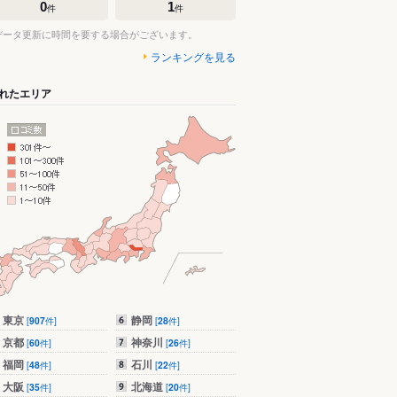
0
1
件
件
データ更新に時間を要する場合がございます。
ランキングを見る
れたエリア
東京
静岡
[
907
件]
[
28
件]
京都
神奈川
[
60
件]
[
26
件]
福岡
石川
[
48
件]
[
22
件]
大阪
北海道
[
35
件]
[
20
件]