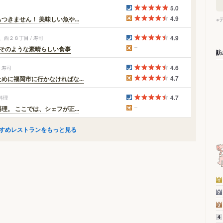
5.0
4.9
きません！ 美味しい魚や...
※
4.9
西２８丁目 / 寿司
そのような素晴らしい食事
訪
4.6
 寿司
4.7
に福岡市に行かなければな...
4.7
料理
。 ここでは、シェフが正...
すめレストランをもっと見る