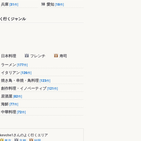
兵庫
愛知
[
31
件]
[
18
件]
く行くジャンル
日本料理
フレンチ
寿司
ラーメン
[
177
件]
イタリアン
[
126
件]
焼き鳥・串焼・鳥料理
[
123
件]
創作料理・イノベーティブ
[
121
件]
居酒屋
[
82
件]
海鮮
[
77
件]
中華料理
[
72
件]
kevche1さんのよく行くエリア
東京
京都
福岡