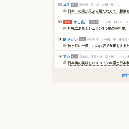
成生
静岡
新静岡、日吉町、静岡 / 天ぷら
2
日本一の店が天ぷら屋だなんて、想像もつ
すし宮川
北海道
円山公園、西１８丁目、
移転
3
札幌にあるミシュラン3つ星の寿司屋。
鮨 さかい
福岡
中洲川端、天神南、櫛田神社前 /
4
数ヶ月に一度、このお店で食事をするため
アカ
東京
三越前、新日本橋、日本橋 / スペイン
5
日本橋の美味しいスペイン料理と日本料理
おす