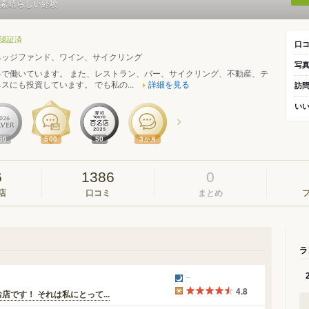
素晴らしい経験
認証済
口
ヘッジファンド、ワイン、サイクリング
写
界で働いています。 また、レストラン、バー、サイクリング、不動産、テ
スにも投資しています。 でも私の...
詳細を見る
訪
い
50
500
50
3
か月
6
1386
0
店
口コミ
まとめ
ラ
4.8
です！ それは私にとって...