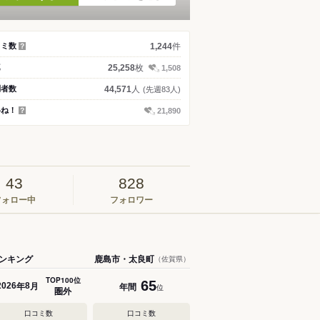
件
コミ数
1,244
？
枚
真
25,258
1,508
人
問者数
44,571
(先週83人)
いね！
21,890
？
43
828
フォロー中
フォロワー
ンキング
鹿島市・太良町
（佐賀県）
TOP100位
65
年
月
年間
2026
8
位
圏外
口コミ数
口コミ数