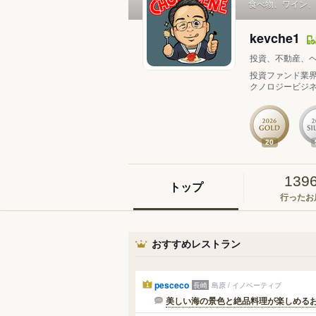
食べ物、ワイン、
kevche1
投資、不動産、
投資ファンド業
クノロジービジネ
20
139
トップ
行ったお
おすすめレストラン
pesceco
長崎
島原 / イノベーティブ
1
美しい海の景色と絶品料理が楽しめるお店