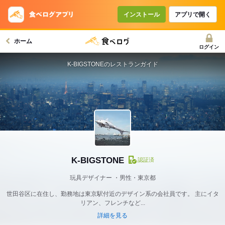
インストール
アプリで開く
ホーム
ログイン
K-BIGSTONEのレストランガイド
K-BIGSTONE
認証済
玩具デザイナー
男性・東京都
世田谷区に在住し、勤務地は東京駅付近のデザイン系の会社員です。 主にイタ
リアン、フレンチなど...
詳細を見る