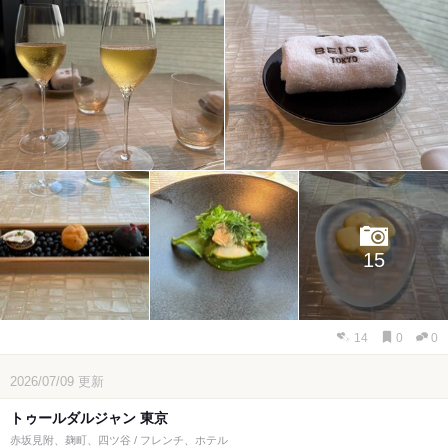
15
14
0
0
2026/07/09
更新
トゥールダルジャン 東京
赤坂見附、麹町、四ツ谷 / フレンチ、ホテル