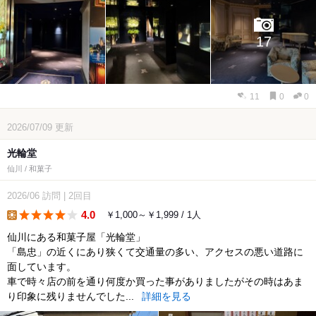
17
11
0
0
2026/07/09
更新
光輪堂
仙川 / 和菓子
2026/06
訪問
|
2回目
4.0
￥1,000～￥1,999 / 1人
lunch
仙川にある和菓子屋「光輪堂」
「島忠」の近くにあり狭くて交通量の多い、アクセスの悪い道路に
面しています。
車で時々店の前を通り何度か買った事がありましたがその時はあま
り印象に残りませんでした...
詳細を見る