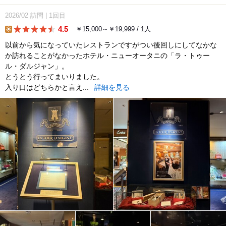
2026/02
訪問
|
1回目
4.5
￥15,000～￥19,999 / 1人
lunch
以前から気になっていたレストランですがつい後回しにしてなかな
か訪れることがなかったホテル・ニューオータニの「ラ・トゥー
ル・ダルジャン」。
とうとう行ってまいりました。
入り口はどちらかと言え...
詳細を見る