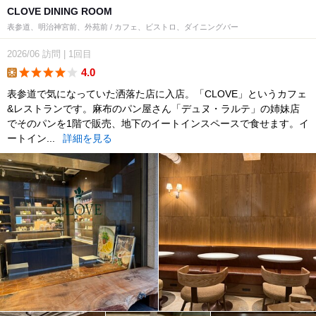
CLOVE DINING ROOM
表参道、明治神宮前、外苑前 / カフェ、ビストロ、ダイニングバー
2026/06
訪問
|
1回目
4.0
lunch
表参道で気になっていた洒落た店に入店。「CLOVE」というカフェ
&レストランです。麻布のパン屋さん「デュヌ・ラルテ」の姉妹店
でそのパンを1階で販売、地下のイートインスペースで食せます。イ
ートイン...
詳細を見る