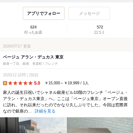
アプリでフォロー
メッセージ
624
572
行ったお店
口コミ
2026/07/17
更新
ベージュ アラン・デュカス 東京
銀座一丁目、銀座、有楽町 / フレンチ
2025/12
訪問
|
2回目
5.0
￥15,000～￥19,999 / 1人
lunch
家人の誕生日祝いでシャネル銀座ビル10階のフレンチ「ベージュ・
アラン・デュカス東京」へ。ここは「ベージュ東京」オープン直後
に訪れ、それ以来だったのでかなり久しぶりでした。今回は窓際席
なので銀座の...
詳細を見る