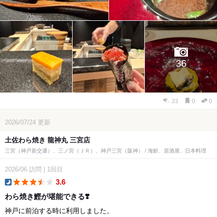
36
33
0
0
2026/07/24
更新
土佐わら焼き 龍神丸 三宮店
三宮（神戸新交通）、三ノ宮（ＪＲ）、神戸三宮（阪神） / 海鮮、居酒屋、日本料理
2026/06
訪問
|
1回目
3.6
dinner
わら焼き鰹が堪能できる❣️
神戸に前泊する時に利用しました。