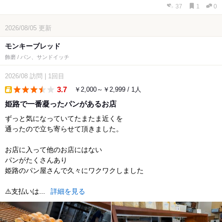
37
1
0
2026/08/05
更新
モンキーブレッド
飾磨 / パン、サンドイッチ
2026/08
訪問
|
1回目
3.7
￥2,000～￥2,999 / 1人
takeout
姫路で一番凝ったパンがあるお店
ずっと気になっていてたまたま近くを
通ったので立ち寄らせて頂きました。
お店に入って他のお店にはない
パンがたくさんあり
姫路のパン屋さんで久々にワクワクしました
⚠️支払いは...
詳細を見る