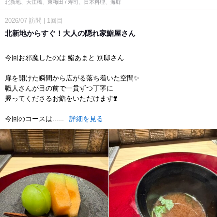
北新地、大江橋、東梅田 / 寿司、日本料理、海鮮
2026/07
訪問
|
1回目
北新地からすぐ！大人の隠れ家鮨屋さん
今回お邪魔したのは 鮨あまと 別邸さん
扉を開けた瞬間から広がる落ち着いた空間✨
職人さんが目の前で一貫ずつ丁寧に
握ってくださるお鮨をいただけます❣️
今回のコースは......
詳細を見る