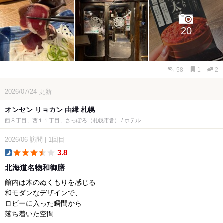
20
58
1
2
2026/07/24
更新
オンセン リョカン 由縁 札幌
西８丁目、西１１丁目、さっぽろ（札幌市営） / ホテル
2026/06
訪問
|
1回目
3.8
dinner
北海道名物和御膳
館内は木のぬくもりを感じる
和モダンなデザインで、
ロビーに入った瞬間から
落ち着いた空間