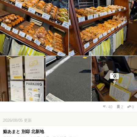
7
40
2
0
2026/08/05
更新
鮨あまと 別邸 北新地