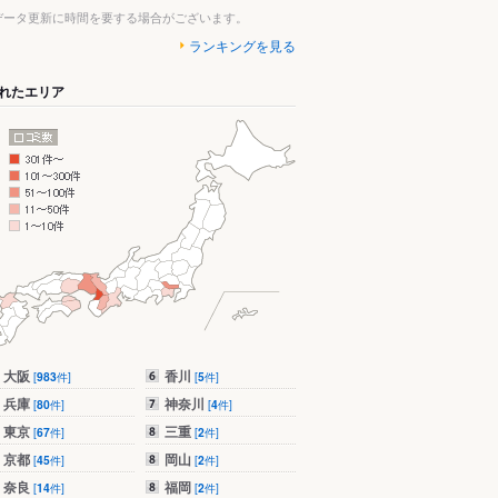
データ更新に時間を要する場合がございます。
ランキングを見る
れたエリア
大阪
香川
[
983
件]
[
5
件]
兵庫
神奈川
[
80
件]
[
4
件]
東京
三重
[
67
件]
[
2
件]
京都
岡山
[
45
件]
[
2
件]
奈良
福岡
[
14
件]
[
2
件]