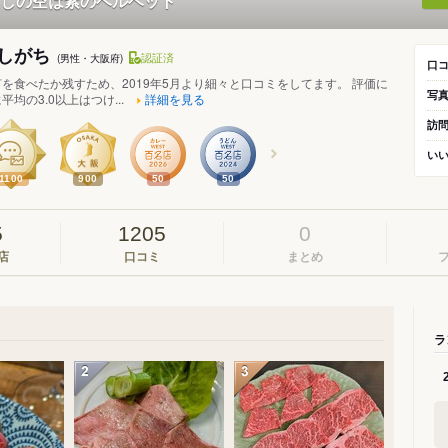
しの空は紫のベルベット
しがち
認証済
(男性・大阪府)
口
を食べたか残すため、2019年5月より細々と口コミをしてます。 評価に
写
均の3.0以上はつけ...
詳細を見る
訪
い
1100
900
50
50
5
1205
0
店
口コミ
まとめ
ラ