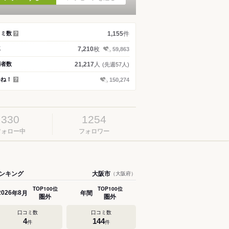
件
コミ数
1,155
？
枚
真
7,210
59,863
人
問者数
21,217
(先週57人)
いね！
150,274
？
330
1254
フォロー中
フォロワー
ンキング
大阪市
（大阪府）
TOP100位
TOP100位
年
月
年間
2026
8
圏外
圏外
口コミ数
口コミ数
4
144
件
件