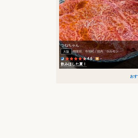
つねちゃん
御陵前、寺地町 / 焼肉、ホルモン
大阪
4.6
飲みほした夏！
おす