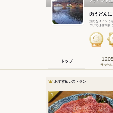
ブラインド越
肉うどんに
焼肉をメインに何
ついては基本的に平
8
か月
120
トップ
行ったお
おすすめレストラン