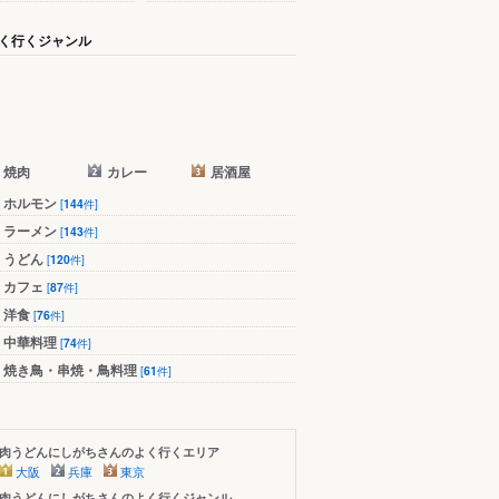
く行くジャンル
焼肉
カレー
居酒屋
ホルモン
[
144
件]
ラーメン
[
143
件]
うどん
[
120
件]
カフェ
[
87
件]
洋食
[
76
件]
中華料理
[
74
件]
焼き鳥・串焼・鳥料理
[
61
件]
肉うどんにしがちさんのよく行くエリア
大阪
兵庫
東京
肉うどんにしがちさんのよく行くジャンル