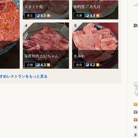
※
スタミナ苑
肉料理 二月九日
東京
兵庫
4.5
-
4.4
-
訪
深夜焼肉 だいちゃん
きみや
京都
奈良
4.3
-
4.2
-
すめレストランをもっと見る