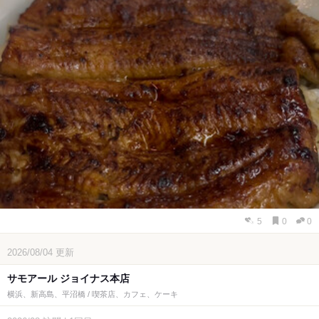
5
0
0
2026/08/04
更新
サモアール ジョイナス本店
横浜、新高島、平沼橋 / 喫茶店、カフェ、ケーキ