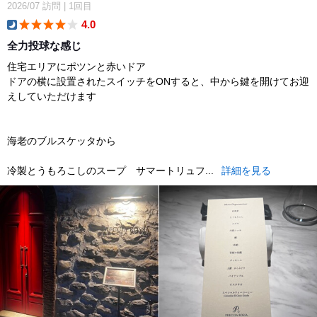
2026/07
訪問
|
1回目
4.0
dinner
全力投球な感じ
住宅エリアにポツンと赤いドア
ドアの横に設置されたスイッチをONすると、中から鍵を開けてお迎
えしていただけます
海老のブルスケッタから
冷製とうもろこしのスープ サマートリュフ...
詳細を見る