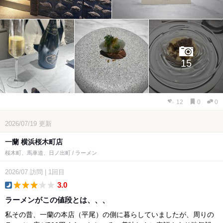
15
12
0
0
2026/07/19
更新
一蘭 横浜桜木町店
桜木町、馬車道、日ノ出町 / ラーメン
2026/07
訪問
|
1回目
3.0
dinner
ラーメンがこの値段とは、、、
私その昔、一蘭の本店（平尾）の側に暮らしていましたが、周りの