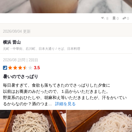
8
0
0
2026/08/04
更新
横浜 晋山
元町・中華街、石川町、日本大通り / そば、日本料理
2026/08
訪問
|
2回目
3.5
dinner
暑いのでさっぱり
毎日暑すぎて、食欲も落ちてきたのでさっぱりした夕食に
以前はお蕎麦のみだったので、１品からいただきました。
野菜系のおひたしや、胡麻和え等いただきましたが、汗をかいてい
るからなのか？酒のつま...
詳細を見る