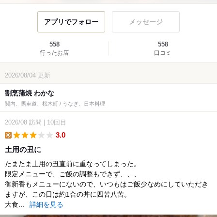
アプリでフォロー
メッセージ
558
558
行ったお店
口コミ
2026/08/04
更新
割烹蒲焼 わかな
関内、馬車道、桜木町 / うなぎ、日本料理
2026/08
訪問
|
10回目
3.0
lunch
土用の丑に
たまたま土用の丑直前に重なってしまった。
限定メニューで、ご飯の調整もできず、、、
御新香もメニューにないので、いつもはご飯少なめにしていただき
ますが、この日は約1合の丼に四苦八苦。
大食...
詳細を見る