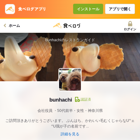
インストール
アプリで開く
ホーム
ログイン
bunhachiのレストランガイド
bunhachi
認証済
会社役員
50代前半・女性・神奈川県
ご訪問頂きありがとうございます。 ぶんはち、かわいい毛むくじゃらなU^ェ
^U我が子の名前です...
詳細を見る