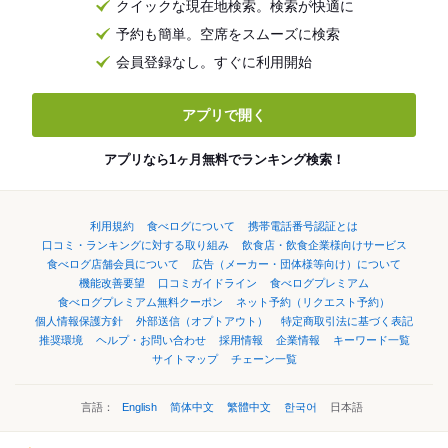
クイックな現在地検索。検索が快適に
予約も簡単。空席をスムーズに検索
会員登録なし。すぐに利用開始
アプリで開く
アプリなら1ヶ月無料でランキング検索！
利用規約
食べログについて
携帯電話番号認証とは
口コミ・ランキングに対する取り組み
飲食店・飲食企業様向けサービス
食べログ店舗会員について
広告（メーカー・団体様等向け）について
機能改善要望
口コミガイドライン
食べログプレミアム
食べログプレミアム無料クーポン
ネット予約（リクエスト予約）
個人情報保護方針
外部送信（オプトアウト）
特定商取引法に基づく表記
推奨環境
ヘルプ・お問い合わせ
採用情報
企業情報
キーワード一覧
サイトマップ
チェーン一覧
言語：
English
简体中文
繁體中文
한국어
日本語