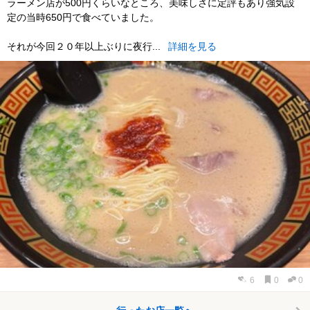
ラーメン店が500円くらいなところ、美味しさに定評もあり強気設
定の当時650円で食べていました。
それが今回２０年以上ぶりに夜行...
詳細を見る
6
0
0