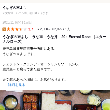
うなぎの末よし
天文館通、いづろ通、朝日通 / うなぎ
2020/11
訪問
|
1回目
3.7
￥2,000～￥2,999 / 1人
lunch
うなぎの末よし うな重 うな丼 20 : Eternal Rose （エター
ナルローズ）
鹿児島県鹿児島市東千石町にある、
うなぎの末よしです。
シェラトン・グランデ・オーシャンリゾートから、
鹿児島へと戻って来た続きです。
天文館のあった場所に、お店があります。
...
詳細を見る