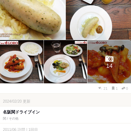
14
21
1
0
2024/02/20
更新
名阪関ドライブイン
関 / その他
2011/06
訪問
|
1回目