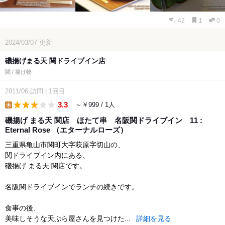
42
1
0
2024/03/07
更新
磯揚げまる天 関ドライブイン店
関 / 揚げ物
2011/06
訪問
|
1回目
3.3
～￥999 / 1人
lunch
磯揚げ まる天 関店 ほたて串 名阪関ドライブイン 11 :
Eternal Rose （エターナルローズ）
三重県亀山市関町大字萩原字切山の、
関ドライブイン内にある、
磯揚げ まる天 関店です。
名阪関ドライブインでランチの続きです。
食事の後、
美味しそうな天ぷら屋さんを見つけた...
詳細を見る