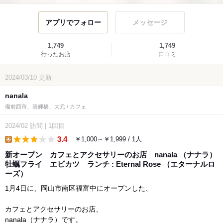
アプリでフォロー
メッセージ
1,749
1,749
行ったお店
口コミ
2024/03/10
更新
nanala
備前西市、清輝橋、大元 / カフェ
2024/02
訪問
|
1回目
3.4
￥1,000～￥1,999 / 1人
lunch
新オープン カフェとアクセサリーのお店 nanala （ナナラ）
牡蠣フライ エビカツ ランチ : Eternal Rose （エターナルロ
ーズ）
1月4日に、岡山市南区福富中にオープンした、
カフェとアクセサリーのお店、
nanala（ナナラ）です。