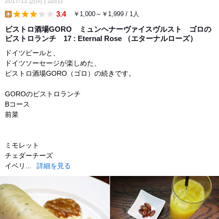
2017/11
訪問
|
2回目
3.4
￥1,000～￥1,999 / 1人
lunch
ビストロ酒場GORO ミュンヘナーヴァイスヴルスト ゴロの
ビストロランチ 17 : Eternal Rose （エターナルローズ）
ドイツビールと、
ドイツソーセージが楽しめた、
ビストロ酒場GORO（ゴロ）の続きです。
GOROのビストロランチ
Bコース
前菜
ミモレット
チェダーチーズ
イベリ...
詳細を見る