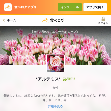
インストール
アプリで開く
ホーム
ログイン
Eternal Rose（エターナル ローズ）
*アルテミス*
認証済
女性
美味しいもの、綺麗なものが好きです。 総合評価が3以上であっても、 料理、
味、サービス、雰...
詳細を見る