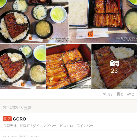
23
39
0
2
2024/02/28
更新
GORO
長岡天神、長岡京 / ダイニングバー、ビストロ、ワインバー