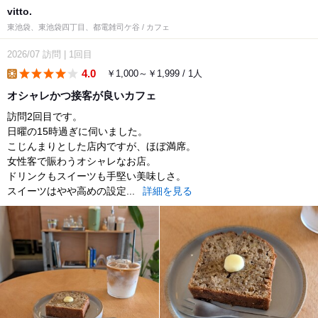
vitto.
東池袋、東池袋四丁目、都電雑司ケ谷 / カフェ
2026/07
訪問
|
1回目
4.0
￥1,000～￥1,999 / 1人
lunch
オシャレかつ接客が良いカフェ
訪問2回目です。
日曜の15時過ぎに伺いました。
こじんまりとした店内ですが、ほぼ満席。
女性客で賑わうオシャレなお店。
ドリンクもスイーツも手堅い美味しさ。
スイーツはやや高めの設定...
詳細を見る