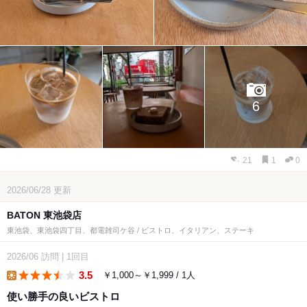
6
21
1
0
2026/06/28
更新
BATON 東池袋店
東池袋、東池袋四丁目、都電雑司ケ谷 / ビストロ、イタリアン、ステーキ
2026/06
訪問
|
1回目
3.5
￥1,000～￥1,999 / 1人
lunch
使い勝手の良いビストロ