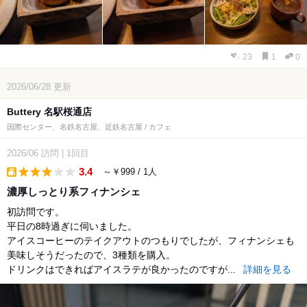
23
1
0
2026/06/28
更新
Buttery 名駅桜通店
国際センター、名鉄名古屋、近鉄名古屋 / カフェ
2026/06
訪問
|
1回目
3.4
～￥999 / 1人
takeout
濃厚しっとり系フィナンシェ
初訪問です。
平日の8時過ぎに伺いました。
アイスコーヒーのテイクアウトのつもりでしたが、フィナンシェも
美味しそうだったので、3種類を購入。
ドリンクはできればアイスラテが良かったのですが...
詳細を見る