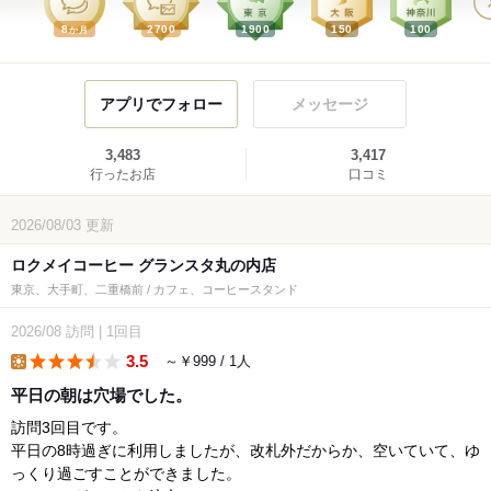
8
2700
1900
150
100
か月
アプリでフォロー
メッセージ
3,483
3,417
行ったお店
口コミ
2026/08/03
更新
ロクメイコーヒー グランスタ丸の内店
東京、大手町、二重橋前 / カフェ、コーヒースタンド
2026/08
訪問
|
1回目
3.5
～￥999 / 1人
lunch
平日の朝は穴場でした。
訪問3回目です。
平日の8時過ぎに利用しましたが、改札外だからか、空いていて、ゆ
っくり過ごすことができました。