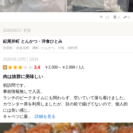
13
0
0
2026/06/27
更新
紀尾井町 とんかつ・洋食ひとみ
永田町、赤坂見附、麹町 / とんかつ、洋食、肉料理
2026/06
訪問
|
1回目
3.4
￥2,000～￥2,999 / 1人
lunch
肉は抜群に美味しい
初訪問です。
事前情報無しで入店。
ランチのピークタイムにも関わらず、空いていて落ち着けました。
カウンター席を利用しましたが、目の前で揚げてないので、個人的
には良い感じ。
キャベツに最...
詳細を見る