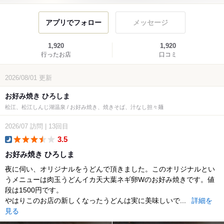
アプリでフォロー
メッセージ
1,920
1,920
行ったお店
口コミ
2026/08/01
更新
お好み焼き ひろしま
松江、松江しんじ湖温泉 / お好み焼き、焼きそば、汁なし担々麺
2026/07
訪問
|
13回目
3.5
dinner
お好み焼き ひろしま
夜に伺い、オリジナルをうどんで頂きました。このオリジナルとい
うメニューは肉玉うどんイカ天大葉ネギ卵Wのお好み焼きです。値
段は1500円です。
やはりこのお店の新しくなったうどんは実に美味しいで...
詳細を
見る