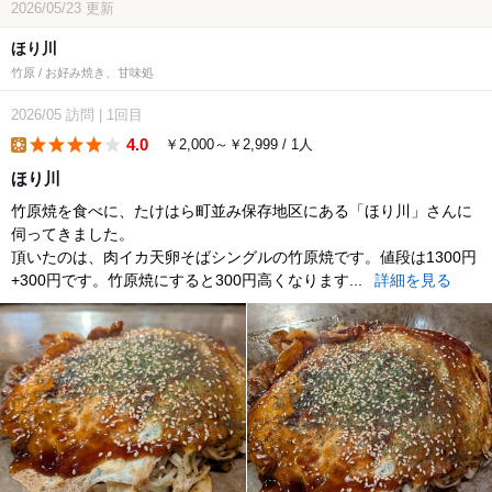
2026/05/23
更新
ほり川
竹原 / お好み焼き、甘味処
2026/05
訪問
|
1回目
4.0
￥2,000～￥2,999 / 1人
lunch
ほり川
竹原焼を食べに、たけはら町並み保存地区にある「ほり川」さんに
伺ってきました。
頂いたのは、肉イカ天卵そばシングルの竹原焼です。値段は1300円
+300円です。竹原焼にすると300円高くなります...
詳細を見る