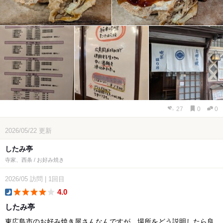
27
0
0
2026/05/22
更新
したみ亭
寺家、西条 / お好み焼き
2026/05
訪問
|
1回目
4.0
dinner
したみ亭
東広島市のお好み焼き屋さんなんですが、場所をどう説明したら良