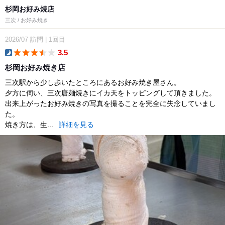
杉岡お好み焼店
三次 / お好み焼き
2026/07
訪問
|
1回目
3.5
dinner
杉岡お好み焼き店
三次駅から少し歩いたところにあるお好み焼き屋さん。
夕方に伺い、三次唐麺焼きにイカ天をトッピングして頂きました。
出来上がったお好み焼きの写真を撮ることを完全に失念していまし
た。
焼き方は、生...
詳細を見る