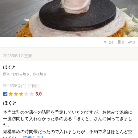
24
0
0
2026/06/12
更新
ほくと
西条 / お好み焼き、鉄板焼き
2026/06
訪問
|
1回目
3.0
dinner
ほくと
本当は別のお店への訪問を予定していたのですが、お休みで以前に
一度訪問して入れなかった事のある「ほくと」さんに伺ってきまし
た。
結構早めの時間帯だったので入れましたが、予約で席はほとんど空
いてな...
詳細を見る