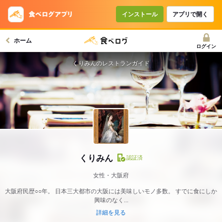
インストール
アプリで開く
ホーム
ログイン
くりみんのレストランガイド
くりみん
認証済
女性・大阪府
大阪府民歴○○年。 日本三大都市の大阪には美味しいモノ多数。 すでに食にしか
興味のなく...
詳細を見る