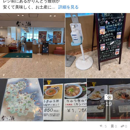
レジ前にあるかりんとう饅頭が
安くて美味しく、お土産に...
詳細を見る
19
5
0
0