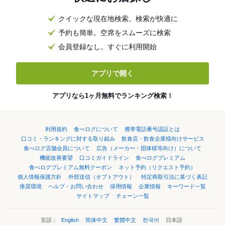
クイックな現在地検索。検索が快適に
予約も簡単。空席をスムーズに検索
会員登録なし。すぐに利用開始
アプリで開く
アプリなら1ヶ月無料でランキング検索！
利用規約
食べログについて
携帯電話番号認証とは
口コミ・ランキングに対する取り組み
飲食店・飲食企業様向けサービス
食べログ店舗会員について
広告（メーカー・団体様等向け）について
機能改善要望
口コミガイドライン
食べログプレミアム
食べログプレミアム無料クーポン
ネット予約（リクエスト予約）
個人情報保護方針
外部送信（オプトアウト）
特定商取引法に基づく表記
推奨環境
ヘルプ・お問い合わせ
採用情報
企業情報
キーワード一覧
サイトマップ
チェーン一覧
言語：
English
简体中文
繁體中文
한국어
日本語