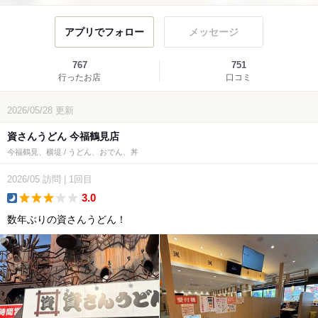
アプリでフォロー
メッセージ
767
751
行ったお店
口コミ
2026/05/28
更新
資さんうどん 今福鶴見店
今福鶴見、横堤 / うどん、おでん、丼
2026/05
訪問
|
1回目
3.0
dinner
数年ぶりの資さんうどん！