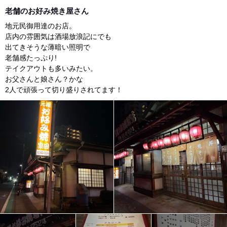
dinner
老舗のお好み焼き屋さん
地元民御用達のお店。
店内の雰囲気は酒場放浪記にでも
出てきそうな薄暗い照明で
老舗感たっぷり!
テイクアウトも多いみたい。
お父さんと娘さん？かな
2人で頑張って切り盛りされてます！