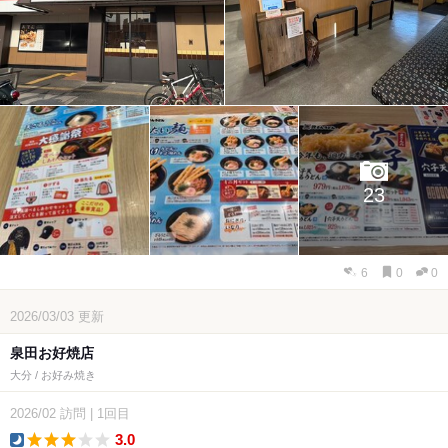
23
6
0
0
2026/03/03
更新
泉田お好焼店
大分 / お好み焼き
2026/02
訪問
|
1回目
3.0