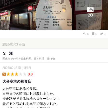
20
6
0
0
2026/03/03
更新
なゝ瀬
国東市その他 / 郷土料理、日本料理、揚げ物
2026/02
訪問
|
1回目
3.0
lunch
大分空港の和食店
大分空港にある和食店。
出発までの時間にお邪魔しました。
滑走路が見える抜群のロケーション！
天ざると鶏めしを単品で頂きました。