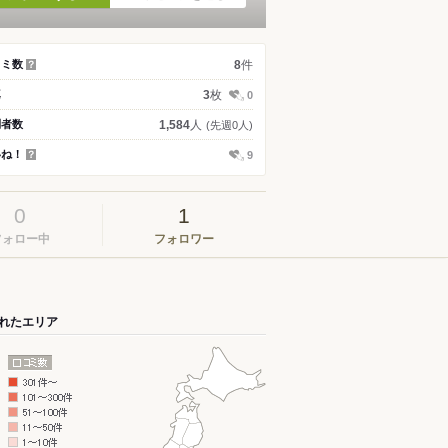
件
コミ数
8
？
枚
真
3
0
人
問者数
1,584
(先週0人)
いね！
9
？
0
1
フォロー中
フォロワー
れたエリア