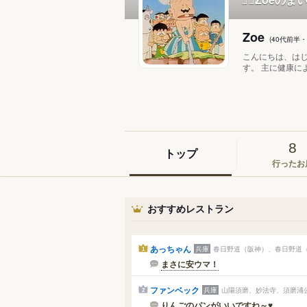
Zoe
(40代前半
こんにちは、はじ
す。 主に健康に
8
トップ
行ったお
おすすめレストラン
あっちゃん
兵庫
春日野道（阪神）、春日野道（
1
まさに安ウマ！
ファンベック
兵庫
山陽須磨、妙法寺、須磨浦公園
2
りんごのパンがいいですね～♥