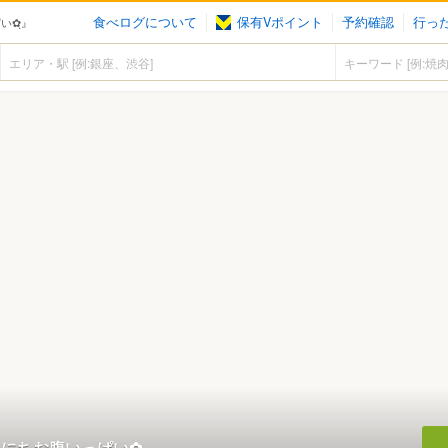
食べログについて
保有Vポイント
予約確認
行っ
い✿ฺ』
いにちお腹いっぱい✿ฺ