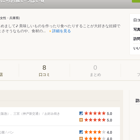
・女性・兵庫県)
口
めまして♪ 美味しいものを作ったり食べたりすることが大好きな妊婦で
写
よさそうなものや、食材の...
詳細を見る
訪
い
8
0
店
口コミ
まとめ
訪
5.0
阪急）、三宮（神戸新交通） / お好み焼き
5.0
4.0
 / パン
4.0