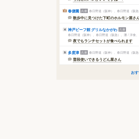
春傏園
兵庫
春日野道（阪神）、春日野道（阪急）
3
散歩中に見つけた下町のホルモン屋さ
神戸ビーフ館 グリルなかがわ
兵庫
4
春日野道（阪神）、春日野道（阪急）、灘 / 洋食
夜でもランチセットが食べられます
多度津
兵庫
春日野道（阪神）、春日野道（阪急）
5
普段使いできるうどん屋さん
おす