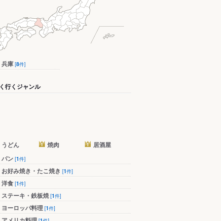
兵庫
[
8
件]
く行くジャンル
うどん
焼肉
居酒屋
パン
[
1
件]
お好み焼き・たこ焼き
[
1
件]
洋食
[
1
件]
ステーキ・鉄板焼
[
1
件]
ヨーロッパ料理
[
1
件]
アメリカ料理
[
1
件]