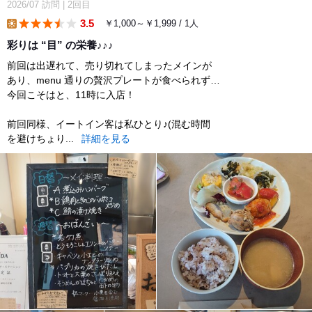
2026/07
訪問
|
2回目
3.5
￥1,000～￥1,999 / 1人
lunch
彩りは “目” の栄養♪♪♪
前回は出遅れて、売り切れてしまったメインが
あり、menu 通りの贅沢プレートが食べられず…
今回こそはと、11時に入店！
前回同様、イートイン客は私ひとり♪(混む時間
を避けちょり...
詳細を見る