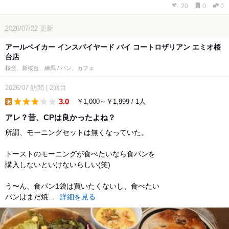
20
0
0
2026/07/22
更新
アールベイカー インスパイヤード バイ コートロザリアン エミオ桜
台店
桜台、新桜台、練馬 / パン、カフェ
2026/07
訪問
|
2回目
3.0
￥1,000～￥1,999 / 1人
lunch
アレ？昔、CPは良かったよね？
所謂、モーニングセットは無くなっていた。
トーストのモーニングが食べたいなら食パンを
購入しないといけないらしい(笑)
う〜ん、食パン1袋は買いたくないし、食べたい
パンはまだ焼...
詳細を見る