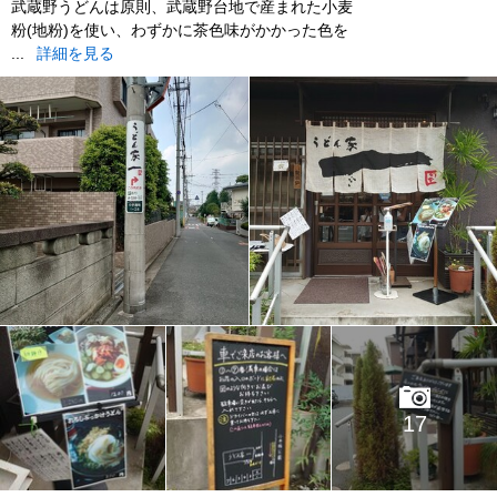
武蔵野うどんは原則、武蔵野台地で産まれた小麦
粉(地粉)を使い、わずかに茶色味がかかった色を
...
詳細を見る
17