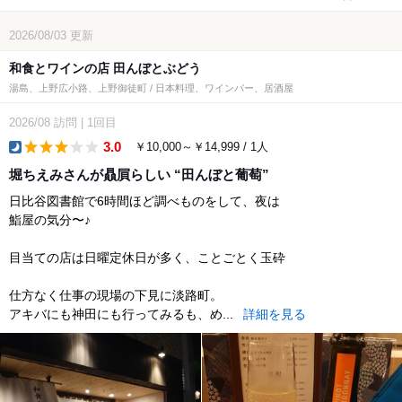
2026/08/03
更新
和食とワインの店 田んぼとぶどう
湯島、上野広小路、上野御徒町 / 日本料理、ワインバー、居酒屋
2026/08
訪問
|
1回目
3.0
￥10,000～￥14,999 / 1人
dinner
堀ちえみさんが贔屓らしい “田んぼと葡萄”
日比谷図書館で6時間ほど調べものをして、夜は
鮨屋の気分〜♪
目当ての店は日曜定休日が多く、ことごとく玉砕
仕方なく仕事の現場の下見に淡路町。
アキバにも神田にも行ってみるも、め...
詳細を見る