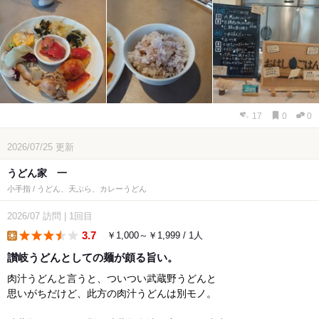
17
0
0
2026/07/25
更新
うどん家 一
小手指 / うどん、天ぷら、カレーうどん
2026/07
訪問
|
1回目
3.7
￥1,000～￥1,999 / 1人
lunch
讃岐うどんとしての麺が頗る旨い。
肉汁うどんと言うと、ついつい武蔵野うどんと
思いがちだけど、此方の肉汁うどんは別モノ。