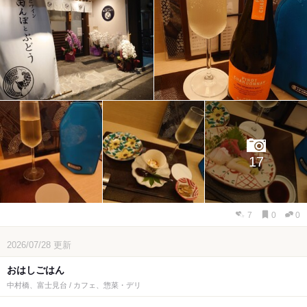
17
7
0
0
2026/07/28
更新
おはしごはん
中村橋、富士見台 / カフェ、惣菜・デリ