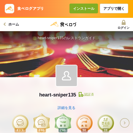
インストール
アプリで開く
ホーム
ログイン
heart-sniper135のレストランガイド
heart-sniper135
認証済
詳細を見る
8
900
700
50
10
か月