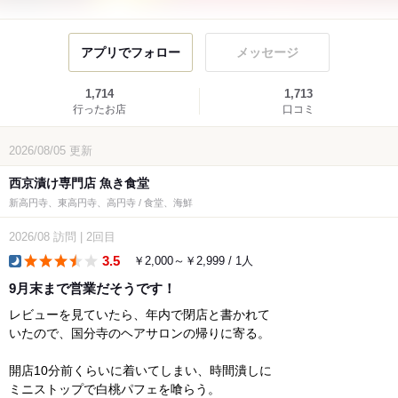
アプリでフォロー
メッセージ
1,714
1,713
行ったお店
口コミ
2026/08/05
更新
西京漬け専門店 魚き食堂
新高円寺、東高円寺、高円寺 / 食堂、海鮮
2026/08
訪問
|
2回目
3.5
￥2,000～￥2,999 / 1人
dinner
9月末まで営業だそうです！
レビューを見ていたら、年内で閉店と書かれて
いたので、国分寺のヘアサロンの帰りに寄る。
開店10分前くらいに着いてしまい、時間潰しに
ミニストップで白桃パフェを喰らう。