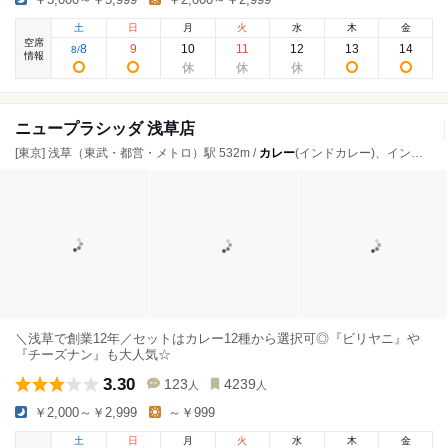
土
日
月
火
水
木
金
空席
8
9
10
11
12
13
14
8
/
情報
ニュープラシッダ 浅草店
[東京] 浅草（東武・都営・メトロ）駅 532m /
カレー
(インドカレー)、インド料理、居酒屋
＼浅草で創業12年／セットはカレー12種から選択可◎『ビリヤニ』や
『チーズナン』も大人気☆
3.30
123
4239
人
人
￥2,000～￥2,999
～￥999
土
日
月
火
水
木
金