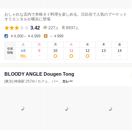
おしゃれな店内で本格タイ料理を楽しめる。日比谷で人気のプーケット
オリエンタルが横浜に登場
3.42
227
8937
人
人
￥4,000～￥4,999
～￥999
土
日
月
火
水
木
金
空席
8
9
10
11
12
13
14
8
/
情報
BLOODY ANGLE Dougen Tong
[東京] 神泉駅 257m / カフェ、バー、
カレー