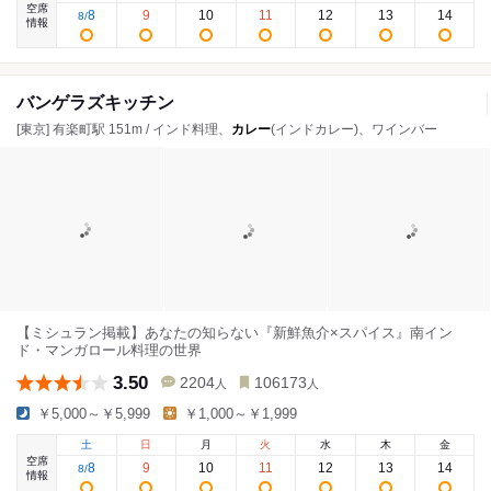
空席
8
9
10
11
12
13
14
8
/
情報
バンゲラズキッチン
[東京] 有楽町駅 151m / インド料理、
カレー
(インドカレー)、ワインバー
【ミシュラン掲載】あなたの知らない『新鮮魚介×スパイス』南イン
ド・マンガロール料理の世界
3.50
2204
106173
人
人
￥5,000～￥5,999
￥1,000～￥1,999
土
日
月
火
水
木
金
空席
8
9
10
11
12
13
14
8
/
情報