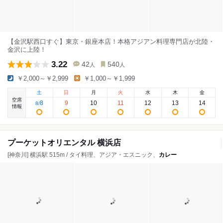
【金沢駅西口すぐ】東京・銀座本店！本格アジアン料理専門店が北陸・
金沢に上陸！
3.22
42
540
人
人
￥2,000～￥2,999
￥1,000～￥1,999
土
日
月
火
水
木
金
空席
8
9
10
11
12
13
14
8
/
情報
プーケットオリエンタル 横浜店
[神奈川] 横浜駅 515m / タイ料理、アジア・エスニック、
カレー