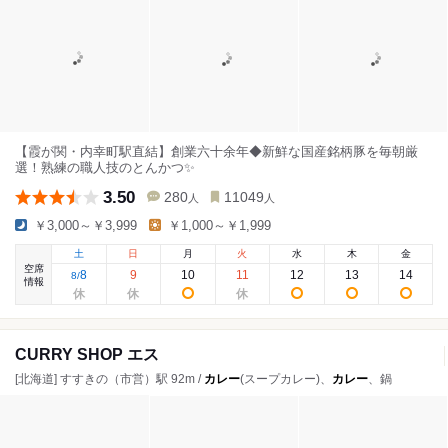
【霞が関・内幸町駅直結】創業六十余年◆新鮮な国産銘柄豚を毎朝厳
選！熟練の職人技のとんかつ✨
3.50
280
11049
人
人
￥3,000～￥3,999
￥1,000～￥1,999
土
日
月
火
水
木
金
空席
8
9
10
11
12
13
14
8
/
情報
CURRY SHOP エス
[北海道] すすきの（市営）駅 92m /
カレー
(スープカレー)、
カレー
、鍋