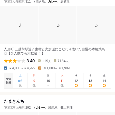
[東京] 人形町駅 311m / 焼き鳥、
カレー
、居酒屋
人形町 三越前駅近☆素材と火加減にこだわり抜いた自慢の本格焼鳥
◎【少人数でも大歓迎 ！】
3.40
119
7184
人
人
￥4,000～￥4,999
￥1,000～￥1,999
土
日
月
火
水
木
金
空席
8
9
10
11
12
13
14
8
/
情報
たまきんち
[東京] 恵比寿駅 292m /
カレー
、居酒屋、郷土料理