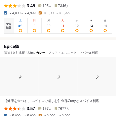
3.45
195
7346
人
人
￥4,000～￥4,999
￥1,000～￥1,999
土
日
月
火
水
木
金
空席
8
9
10
11
12
13
14
8
/
情報
Epice舞
[東京] 立川北駅 483m /
カレー
、アジア・エスニック、ネパール料理
【健康を食べる、スパイスで楽しむ】創作Curryとスパイス料理
3.57
197
7677
人
人
￥5,000～￥5,999
￥2,000～￥2,999