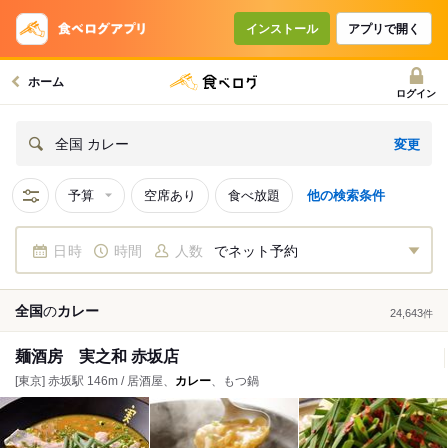
インストール
アプリで開く
ホーム
ログイン
変更
全国 カレー
予算
空席あり
食べ放題
他の検索条件
日時
時間
人数
でネット予約
全国
の
カレー
24,643
件
麺酒房 実之和 赤坂店
[東京] 赤坂駅 146m / 居酒屋、
カレー
、もつ鍋