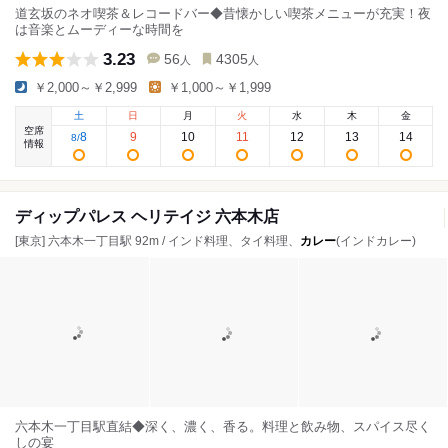
道玄坂のネオ喫茶＆レコードバー◆昔懐かしい喫茶メニューが充実！夜
は音楽とムーディーな時間を
3.23
56
4305
人
人
￥2,000～￥2,999
￥1,000～￥1,999
土
日
月
火
水
木
金
空席
8
9
10
11
12
13
14
8
/
情報
ディップパレス ヘリテイジ 六本木店
[東京] 六本木一丁目駅 92m / インド料理、タイ料理、
カレー
(インドカレー)
六本木一丁目駅直結◆深く、濃く、香る。料理と飲み物、スパイス尽く
しの宴