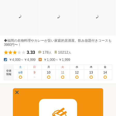
◆福岡の名物料理やカレーが旨い家庭的居酒屋。飲み放題付きコースも
3980円〜！
3.33
178
10212
人
人
￥4,000～￥4,999
￥1,000～￥1,999
土
日
月
火
水
木
金
空席
8
9
10
11
12
13
14
8
/
情報