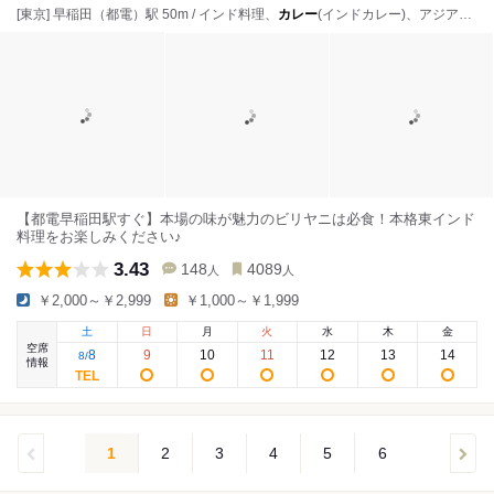
[東京] 早稲田（都電）駅 50m / インド料理、
カレー
(インドカレー)、アジア・エスニック
【都電早稲田駅すぐ】本場の味が魅力のビリヤニは必食！本格東インド
料理をお楽しみください♪
3.43
148
4089
人
人
￥2,000～￥2,999
￥1,000～￥1,999
土
日
月
火
水
木
金
空席
8
9
10
11
12
13
14
8
/
情報
1
2
3
4
5
6