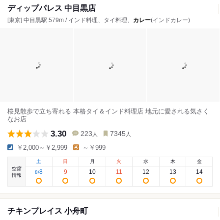
ディップパレス 中目黒店
[東京] 中目黒駅 579m / インド料理、タイ料理、
カレー
(インドカレー)
桜見散歩で立ち寄れる 本格タイ＆インド料理店 地元に愛される気さく
なお店
3.30
223
7345
人
人
￥2,000～￥2,999
～￥999
土
日
月
火
水
木
金
空席
8
9
10
11
12
13
14
8
/
情報
チキンプレイス 小舟町