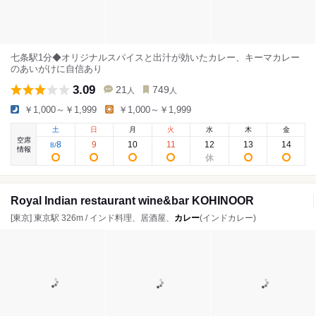
七条駅1分◆オリジナルスパイスと出汁が効いたカレー、キーマカレー
のあいがけに自信あり
3.09
21
749
人
人
￥1,000～￥1,999
￥1,000～￥1,999
土
日
月
火
水
木
金
空席
8
9
10
11
12
13
14
8
/
情報
Royal Indian restaurant wine&bar KOHINOOR
[東京] 東京駅 326m / インド料理、居酒屋、
カレー
(インドカレー)