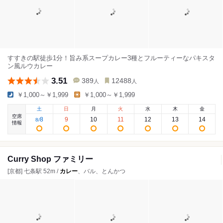
すすきの駅徒歩1分！旨み系スープカレー3種とフルーティーなパキスタ
ン風ルウカレー
3.51
389
12488
人
人
￥1,000～￥1,999
￥1,000～￥1,999
土
日
月
火
水
木
金
空席
8
9
10
11
12
13
14
8
/
情報
Curry Shop ファミリー
[京都] 七条駅 52m /
カレー
、バル、とんかつ