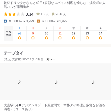
乾杯ドリンクがなんと42円♪多彩なスパイス料理を愉しむ、浜松町の人
気バルが蒲田進出！
3.34
138
2810
人
人
￥3,000～￥3,999
￥1,000～￥1,999
土
日
月
火
水
木
金
空席
8
9
10
11
12
13
14
8
/
情報
テープタイ
[埼玉] 大宮駅 305m / タイ料理、
カレー
大宮駅5分◆アジアンリゾート風空間で、本格タイ料理と多彩なお酒を
満喫♪〈コースあり〉