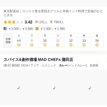
東京駅直結｜スパイス香る窯焼きグリルと本格インド料理で至福のひと
ときを
3.42
191
7963
人
人
￥3,000～￥3,999
￥1,000～￥1,999
土
日
月
火
水
木
金
空席
8
9
10
11
12
13
14
8
/
情報
スパイス&創作酒場 MAD CHEFs 蒲田店
[東京] 蒲田駅 242m / アジア・エスニック、
カレー
(インドカレー)、居酒屋