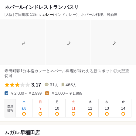
ネパールインドレストラン バスリ
[大阪] 寺田町駅 118m /
カレー
(インドカレー)、ネパール料理、居酒屋
寺田町駅1分本格カレーとネパール料理が味わえる新スポット◎大型貸
切可
3.17
31
465
人
人
￥2,000～￥2,999
￥1,000～￥1,999
土
日
月
火
水
木
金
空席
8
9
10
11
12
13
14
8
/
情報
ムガル 早稲田店