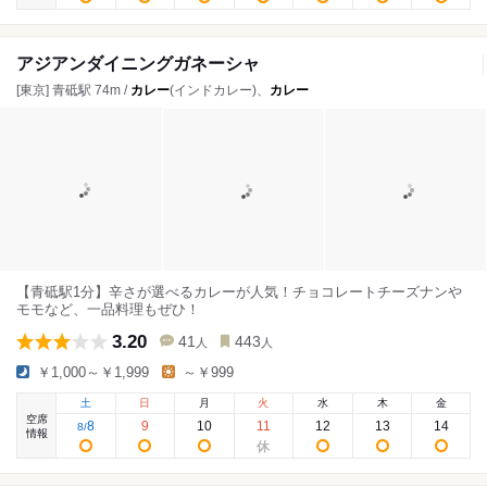
アジアンダイニングガネーシャ
[東京] 青砥駅 74m /
カレー
(インドカレー)、
カレー
【青砥駅1分】辛さが選べるカレーが人気！チョコレートチーズナンや
モモなど、一品料理もぜひ！
3.20
41
443
人
人
￥1,000～￥1,999
～￥999
土
日
月
火
水
木
金
空席
8
9
10
11
12
13
14
8
/
情報