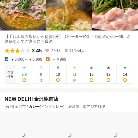
【千代田線赤坂駅から徒歩1分】リピーター続出！秘伝のかれー麺。名
物鍋などでご宴会にも最適
3.45
270
11154
人
人
￥3,000～￥3,999
～￥999
土
日
月
火
水
木
金
空席
8
9
10
11
12
13
14
8
/
情報
NEW DELHI 金沢駅前店
[石川] 金沢市 /
カレー
(インドカレー)、居酒屋、南アジア料理