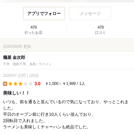
アプリでフォロー
メッセージ
470
470
行ったお店
口コミ
2026/08/05
更新
麺屋 金次郎
千早、西鉄千早、名島 / ラーメン
2026/07
訪問
|
1回目
3.0
￥1,000～￥1,999 / 1人
lunch
美味しい！！
いつも、前を通ると並んでいるので気になっており、やっとこれま
した。
平日のオープン前に行き10人くらい並んでおり、
2回転目で入れました。
ラーメンも美味しくチャーハンも絶品でした。