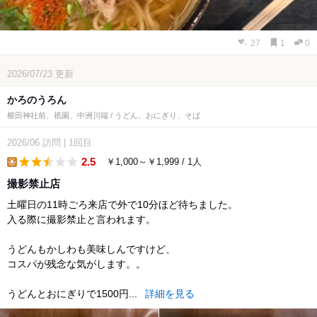
27
1
0
2026/07/23
更新
かろのうろん
櫛田神社前、祇園、中洲川端 / うどん、おにぎり、そば
2026/06
訪問
|
1回目
2.5
￥1,000～￥1,999 / 1人
lunch
撮影禁止店
土曜日の11時ごろ来店で外で10分ほど待ちました。
入る際に撮影禁止と言われます。
うどんもかしわも美味しんですけど、
コスパが残念な気がします。。
うどんとおにぎりで1500円...
詳細を見る