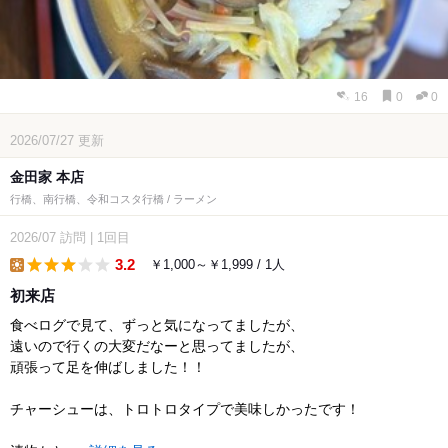
16
0
0
2026/07/27
更新
金田家 本店
行橋、南行橋、令和コスタ行橋 / ラーメン
2026/07
訪問
|
1回目
3.2
￥1,000～￥1,999 / 1人
lunch
初来店
食べログで見て、ずっと気になってましたが、
遠いので行くの大変だなーと思ってましたが、
頑張って足を伸ばしました！！
チャーシューは、トロトロタイプで美味しかったです！