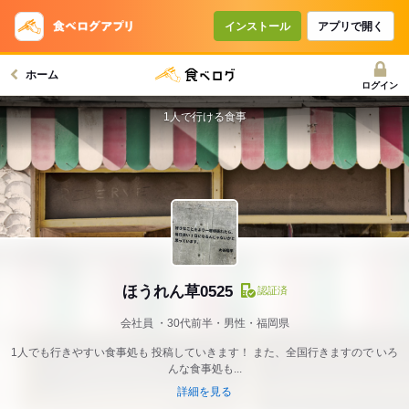
インストール
アプリで開く
ホーム
ログイン
1人で行ける食事
ほうれん草0525
認証済
会社員
30代前半・男性・福岡県
1人でも行きやすい食事処も 投稿していきます！ また、全国行きますので いろ
んな食事処も...
詳細を見る