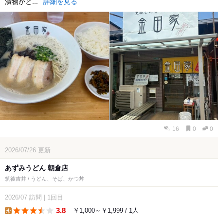
漬物かと...
詳細を見る
16
0
0
2026/07/26
更新
あずみうどん 朝倉店
筑後吉井 / うどん、そば、かつ丼
2026/07
訪問
|
1回目
3.8
￥1,000～￥1,999 / 1人
lunch