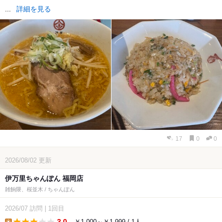
...
詳細を見る
17
0
0
2026/08/02
更新
伊万里ちゃんぽん 福岡店
雑餉隈、桜並木 / ちゃんぽん
2026/07
訪問
|
1回目
3.0
￥1,000～￥1,999 / 1人