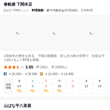
春帆楼 下関本店
[山口] 下関市 / ふぐ、
料理旅館・オーベルジュ
(料理旅館)、日本料理
130余年の歴史を誇る、下関の迎賓館。安らぎの和の空間で、伝統を守
り続けるふぐ料理を堪能。
3.65
245
10591
人
人
￥20,000～￥29,999
￥10,000～￥14,999
金
土
日
月
火
水
木
空席
7
8
9
10
11
12
13
8
/
情報
山ばな平八茶屋