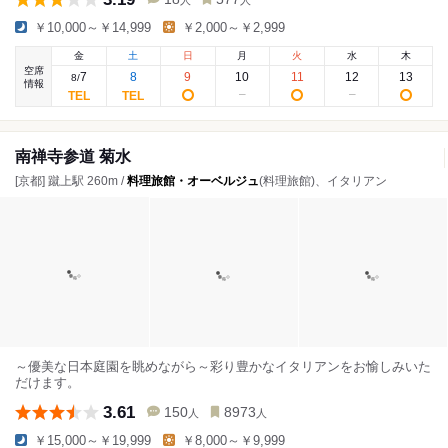
人
人
￥10,000～￥14,999
￥2,000～￥2,999
金
土
日
月
火
水
木
空席
7
8
9
10
11
12
13
8
/
情報
南禅寺参道 菊水
[京都] 蹴上駅 260m /
料理旅館・オーベルジュ
(料理旅館)、イタリアン
～優美な日本庭園を眺めながら～彩り豊かなイタリアンをお愉しみいた
だけます。
3.61
150
8973
人
人
￥15,000～￥19,999
￥8,000～￥9,999