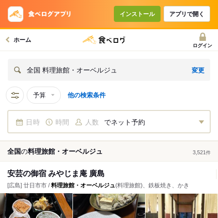
インストール
アプリで開く
ホーム
ログイン
変更
全国 料理旅館・オーベルジュ
予算
他の検索条件
日時
時間
人数
でネット予約
全国
の
料理旅館・オーベルジュ
3,521
件
安芸の御宿 みやじま庵 廣島
[広島] 廿日市市 /
料理旅館・オーベルジュ
(料理旅館)、鉄板焼き、かき