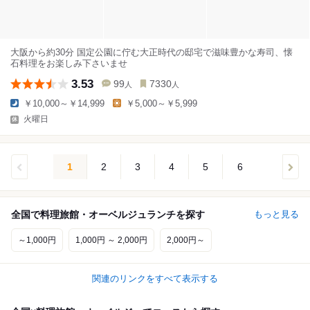
大阪から約30分 国定公園に佇む大正時代の邸宅で滋味豊かな寿司、懐
石料理をお楽しみ下さいませ
3.53
99
7330
人
人
￥10,000～￥14,999
￥5,000～￥5,999
火曜日
1
2
3
4
5
6
全国で料理旅館・オーベルジュランチを探す
もっと見る
～1,000円
1,000円 ～ 2,000円
2,000円～
関連のリンクをすべて表示する