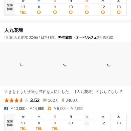
金
土
日
月
火
水
木
空席
7
8
9
10
11
12
13
8
/
情報
人丸花壇
[兵庫] 人丸前駅 324m / 日本料理、
料理旅館・オーベルジュ
(料理旅館)
古きをまもり快適な滞在を大切にした、【人丸花壇】のおもてなしで
3.52
102
3480
人
人
￥10,000～￥14,999
￥6,000～￥7,999
金
土
日
月
火
水
木
空席
7
8
9
10
11
12
13
8
/
情報