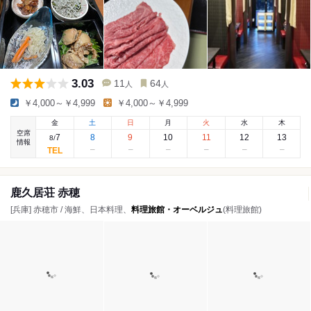
3.03
11
64
人
人
￥4,000～￥4,999
￥4,000～￥4,999
金
土
日
月
火
水
木
空席
7
8
9
10
11
12
13
8
/
情報
鹿久居荘 赤穂
[兵庫] 赤穂市 / 海鮮、日本料理、
料理旅館・オーベルジュ
(料理旅館)