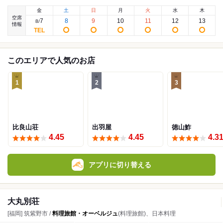
金
土
日
月
火
水
木
空席
7
8
9
10
11
12
13
8
/
情報
このエリアで人気のお店
1
2
3
比良山荘
出羽屋
徳山鮓
4.45
4.45
4.3
アプリに切り替える
大丸別荘
[福岡] 筑紫野市 /
料理旅館・オーベルジュ
(料理旅館)、日本料理