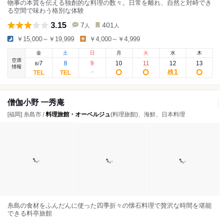
物事の本質を伝える独創的な料理の数々。日常を離れ、自然と対峙でき
る空間で味わう格別な体験
3.15
7
401
人
人
￥15,000～￥19,999
￥4,000～￥4,999
金
土
日
月
火
水
木
空席
7
8
9
10
11
12
13
8
/
情報
1
残
僧伽小野 一秀庵
[福岡] 糸島市 /
料理旅館・オーベルジュ
(料理旅館)、海鮮、日本料理
糸島の食材をふんだんに使った四季折々の懐石料理で贅沢な時間を堪能
できる料亭旅館