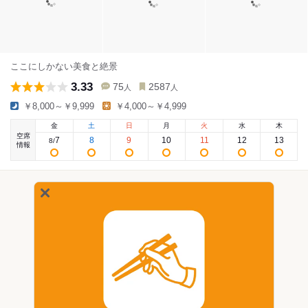
ここにしかない美食と絶景
3.33
75
2587
人
人
￥8,000～￥9,999
￥4,000～￥4,999
金
土
日
月
火
水
木
空席
7
8
9
10
11
12
13
8
/
情報