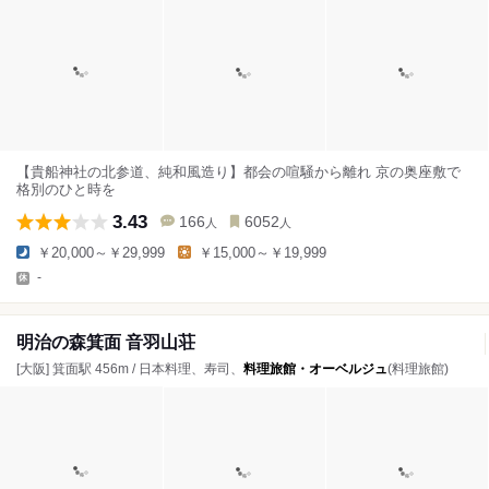
【貴船神社の北参道、純和風造り】都会の喧騒から離れ 京の奥座敷で
格別のひと時を
3.43
166
6052
人
人
￥20,000～￥29,999
￥15,000～￥19,999
-
明治の森箕面 音羽山荘
[大阪] 箕面駅 456m / 日本料理、寿司、
料理旅館・オーベルジュ
(料理旅館)