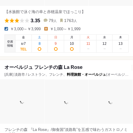
【水族館で泳ぐ海の幸と赤穂温泉でほっこり】
3.35
79
1763
人
人
￥3,000～￥3,999
￥1,000～￥1,999
金
土
日
月
火
水
木
空席
7
8
9
10
11
12
13
8
/
情報
オーベルジュ フレンチの森 La Rose
[兵庫] 淡路市 / レストラン、フレンチ、
料理旅館・オーベルジュ
(オーベルジュ)
フレンチの森 『La Rose』/御食国”淡路島”を五感で味わうガストロノミ