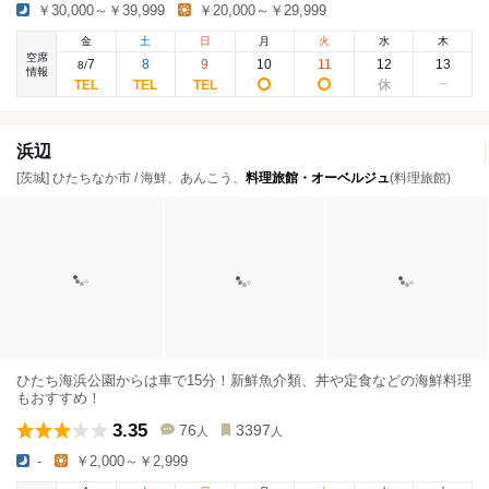
￥30,000～￥39,999
￥20,000～￥29,999
金
土
日
月
火
水
木
空席
7
8
9
10
11
12
13
8
/
情報
浜辺
[茨城] ひたちなか市 / 海鮮、あんこう、
料理旅館・オーベルジュ
(料理旅館)
ひたち海浜公園からは車で15分！新鮮魚介類、丼や定食などの海鮮料理
もおすすめ！
3.35
76
3397
人
人
-
￥2,000～￥2,999