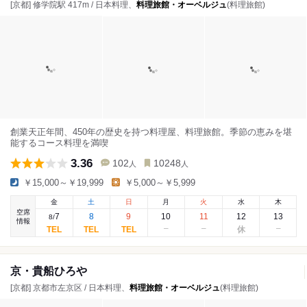
[京都] 修学院駅 417m / 日本料理、
料理旅館・オーベルジュ
(料理旅館)
創業天正年間、450年の歴史を持つ料理屋、料理旅館。季節の恵みを堪
能するコース料理を満喫
3.36
102
10248
人
人
￥15,000～￥19,999
￥5,000～￥5,999
金
土
日
月
火
水
木
空席
7
8
9
10
11
12
13
8
/
情報
京・貴船ひろや
[京都] 京都市左京区 / 日本料理、
料理旅館・オーベルジュ
(料理旅館)