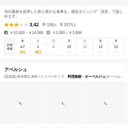
旬の素材を使用した彩り豊かな食事を、個室ダイニング「花音」で楽し
めます。
3.42
108
3375
人
人
￥10,000～￥14,999
￥3,000～￥3,999
金
土
日
月
火
水
木
空席
7
8
9
10
11
12
13
8
/
情報
1
残
アペルシュ
[北海道] 余市郡仁木町 / イノベーティブ、
料理旅館・オーベルジュ
(オーベルジュ)、フレンチ