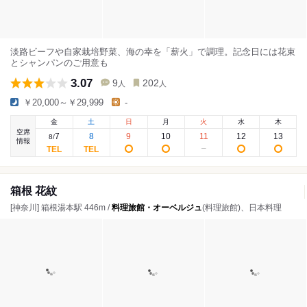
淡路ビーフや自家栽培野菜、海の幸を「薪火」で調理。記念日には花束
とシャンパンのご用意も
3.07
9
202
人
人
￥20,000～￥29,999
-
金
土
日
月
火
水
木
空席
7
8
9
10
11
12
13
8
/
情報
箱根 花紋
[神奈川] 箱根湯本駅 446m /
料理旅館・オーベルジュ
(料理旅館)、日本料理