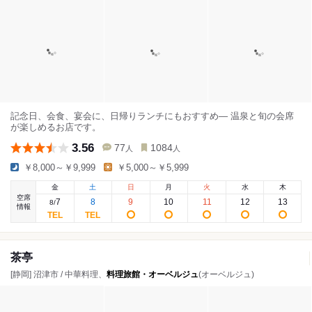
記念日、会食、宴会に、日帰りランチにもおすすめ― 温泉と旬の会席
が楽しめるお店です。
3.56
77
1084
人
人
￥8,000～￥9,999
￥5,000～￥5,999
金
土
日
月
火
水
木
空席
7
8
9
10
11
12
13
8
/
情報
茶亭
[静岡] 沼津市 / 中華料理、
料理旅館・オーベルジュ
(オーベルジュ)