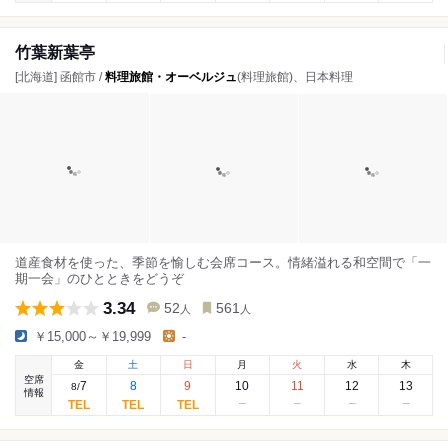
竹葉新葉亭
[北海道] 函館市 /
料理旅館・オーベルジュ
(料理旅館)、日本料理
道産食材を使った、季節を愉しむ会席コース。情緒溢れる和空間で「一
期一会」のひとときをどうぞ
3.34
52
561
人
人
￥15,000～￥19,999
-
金
土
日
月
火
水
木
空席
7
8
9
10
11
12
13
8
/
情報