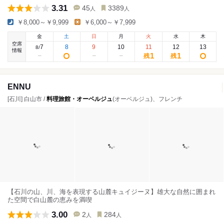
3.31
45
3389
人
人
￥8,000～￥9,999
￥6,000～￥7,999
金
土
日
月
火
水
木
空席
7
8
9
10
11
12
13
8
/
情報
1
1
残
残
ENNU
[石川] 白山市 /
料理旅館・オーベルジュ
(オーベルジュ)、フレンチ
【石川の山、川、海を表現する山麓キュイジーヌ】雄大な自然に囲まれ
た空間で白山麓の恵みを満喫
3.00
2
284
人
人