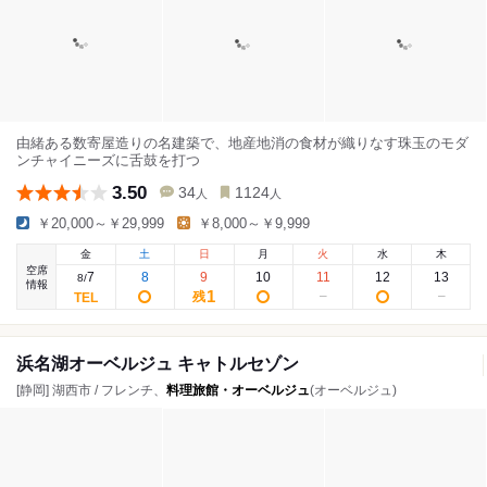
由緒ある数寄屋造りの名建築で、地産地消の食材が織りなす珠玉のモダ
ンチャイニーズに舌鼓を打つ
3.50
34
1124
人
人
￥20,000～￥29,999
￥8,000～￥9,999
金
土
日
月
火
水
木
空席
7
8
9
10
11
12
13
8
/
情報
1
残
浜名湖オーベルジュ キャトルセゾン
[静岡] 湖西市 / フレンチ、
料理旅館・オーベルジュ
(オーベルジュ)