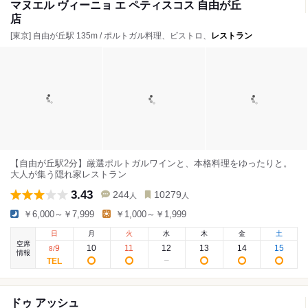
マヌエル ヴィーニョ エ ペティスコス 自由が丘
店
[東京] 自由が丘駅 135m / ポルトガル料理、ビストロ、
レストラン
【自由が丘駅2分】厳選ポルトガルワインと、本格料理をゆったりと。
大人が集う隠れ家レストラン
3.43
244
10279
人
人
￥6,000～￥7,999
￥1,000～￥1,999
日
月
火
水
木
金
土
空席
9
10
11
12
13
14
15
8
/
情報
ドゥ アッシュ