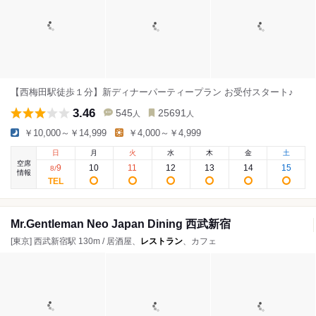
【西梅田駅徒歩１分】新ディナーパーティープラン お受付スタート♪
3.46
545
25691
人
人
￥10,000～￥14,999
￥4,000～￥4,999
日
月
火
水
木
金
土
空席
9
10
11
12
13
14
15
8
/
情報
Mr.Gentleman Neo Japan Dining 西武新宿
[東京] 西武新宿駅 130m / 居酒屋、
レストラン
、カフェ