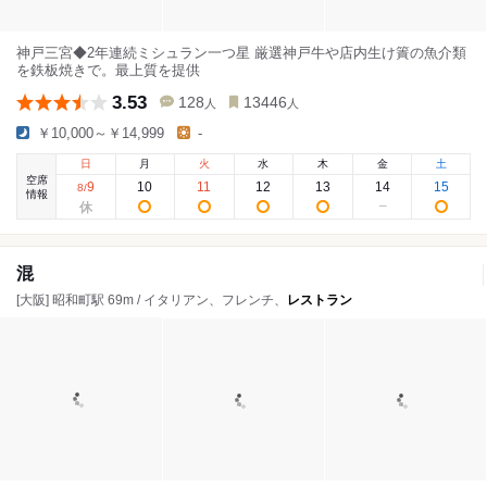
神戸三宮◆2年連続ミシュラン一つ星 厳選神戸牛や店内生け簀の魚介類
を鉄板焼きで。最上質を提供
3.53
128
13446
人
人
￥10,000～￥14,999
-
日
月
火
水
木
金
土
空席
9
10
11
12
13
14
15
8
/
情報
混
[大阪] 昭和町駅 69m / イタリアン、フレンチ、
レストラン