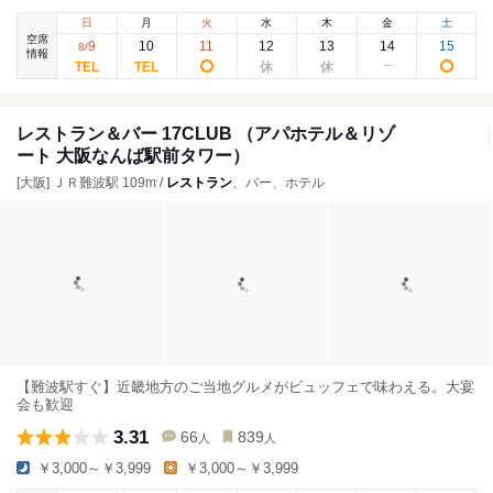
日
月
火
水
木
金
土
空席
9
10
11
12
13
14
15
8
/
情報
レストラン＆バー 17CLUB （アパホテル＆リゾ
ート 大阪なんば駅前タワー）
[大阪] ＪＲ難波駅 109m /
レストラン
、バー、ホテル
【難波駅すぐ】近畿地方のご当地グルメがビュッフェで味わえる。大宴
会も歓迎
3.31
66
839
人
人
￥3,000～￥3,999
￥3,000～￥3,999