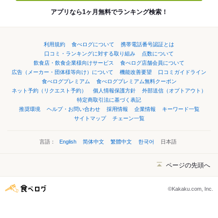
アプリなら1ヶ月無料でランキング検索！
利用規約
食べログについて
携帯電話番号認証とは
口コミ・ランキングに対する取り組み
点数について
飲食店・飲食企業様向けサービス
食べログ店舗会員について
広告（メーカー・団体様等向け）について
機能改善要望
口コミガイドライン
食べログプレミアム
食べログプレミアム無料クーポン
ネット予約（リクエスト予約）
個人情報保護方針
外部送信（オプトアウト）
特定商取引法に基づく表記
推奨環境
ヘルプ・お問い合わせ
採用情報
企業情報
キーワード一覧
サイトマップ
チェーン一覧
言語：
English
简体中文
繁體中文
한국어
日本語
ページの先頭へ
©Kakaku.com, Inc.