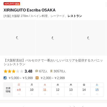
XIRINGUITO Escriba OSAKA
[大阪] 大阪駅 278m / スペイン料理、シーフード、
レストラン
【大阪駅直結】バルセロナで一番おいしいパエリアを提供するスパニッ
シュレストラン
3.48
672
30570
人
人
￥5,000～￥5,999
￥2,000～￥2,999
日
月
火
水
木
金
土
空席
9
10
11
12
13
14
15
8
/
情報