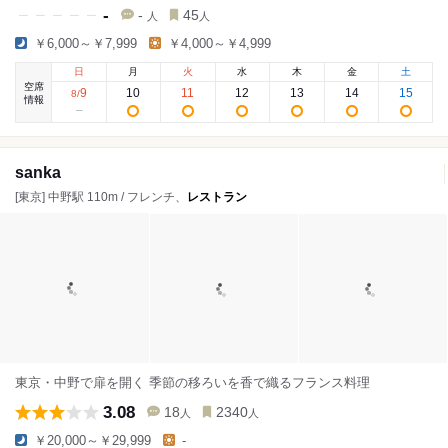
-
-
45
人
人
￥6,000～￥7,999
￥4,000～￥4,999
日
月
火
水
木
金
土
空席
9
10
11
12
13
14
15
8
/
情報
sanka
[東京] 中野駅 110m / フレンチ、
レストラン
東京・中野で扉を開く 季節の移ろいを香で織るフランス料理
3.08
18
2340
人
人
￥20,000～￥29,999
-