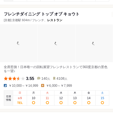
フレンチダイニング トップ オブ キョウト
[京都] 京都駅 604m / フレンチ、
レストラン
全席窓側！日本唯一の回転展望フレンチレストランで360度京都の景色
を一望♪
3.55
140
4108
人
人
￥10,000～￥14,999
￥6,000～￥7,999
日
月
火
水
木
金
土
空席
9
10
11
12
13
14
15
8
/
情報