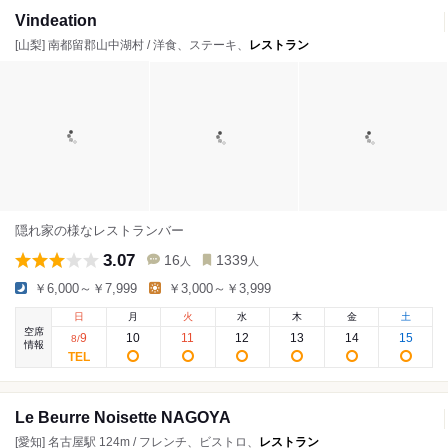
Vindeation
[山梨] 南都留郡山中湖村 / 洋食、ステーキ、
レストラン
隠れ家の様なレストランバー
3.07
16
1339
人
人
￥6,000～￥7,999
￥3,000～￥3,999
日
月
火
水
木
金
土
空席
9
10
11
12
13
14
15
8
/
情報
Le Beurre Noisette NAGOYA
[愛知] 名古屋駅 124m / フレンチ、ビストロ、
レストラン