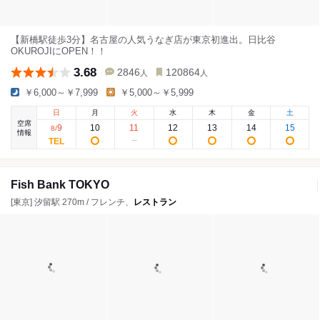
【新橋駅徒歩3分】名古屋の人気うなぎ店が東京初進出。日比谷
OKUROJIにOPEN！！
3.68
2846
120864
人
人
￥6,000～￥7,999
￥5,000～￥5,999
日
月
火
水
木
金
土
空席
9
10
11
12
13
14
15
8
/
情報
Fish Bank TOKYO
[東京] 汐留駅 270m / フレンチ、
レストラン