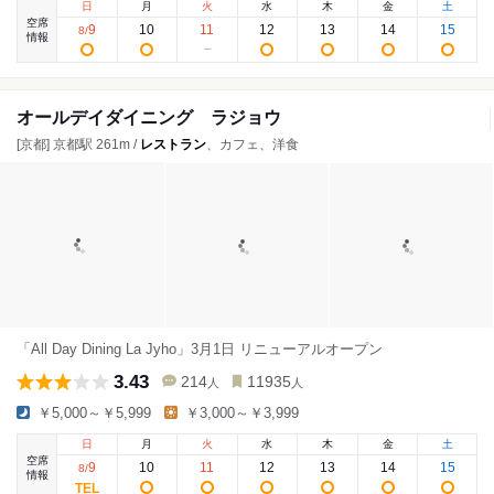
日
月
火
水
木
金
土
空席
9
10
11
12
13
14
15
8
/
情報
オールデイダイニング ラジョウ
[京都] 京都駅 261m /
レストラン
、カフェ、洋食
「All Day Dining La Jyho」3月1日 リニューアルオープン
3.43
214
11935
人
人
￥5,000～￥5,999
￥3,000～￥3,999
日
月
火
水
木
金
土
空席
9
10
11
12
13
14
15
8
/
情報