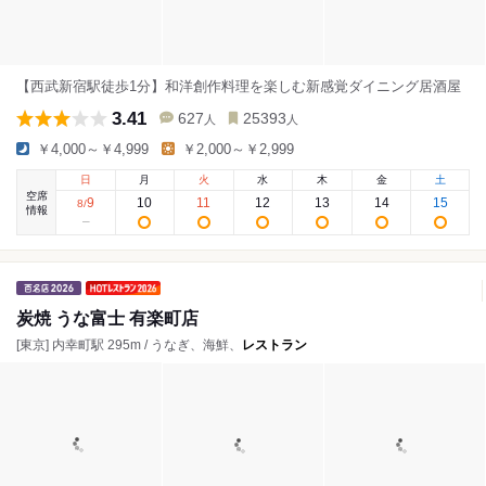
【西武新宿駅徒歩1分】和洋創作料理を楽しむ新感覚ダイニング居酒屋
3.41
627
25393
人
人
￥4,000～￥4,999
￥2,000～￥2,999
日
月
火
水
木
金
土
空席
9
10
11
12
13
14
15
8
/
情報
炭焼 うな富士 有楽町店
[東京] 内幸町駅 295m / うなぎ、海鮮、
レストラン