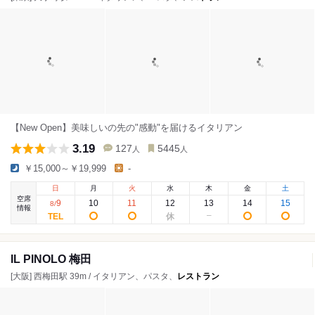
【New Open】美味しいの先の"感動"を届けるイタリアン
3.19
127
5445
人
人
￥15,000～￥19,999
-
日
月
火
水
木
金
土
空席
9
10
11
12
13
14
15
8
/
情報
IL PINOLO 梅田
[大阪] 西梅田駅 39m / イタリアン、パスタ、
レストラン