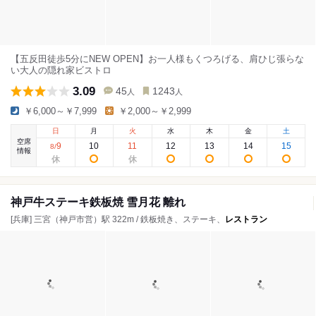
【五反田徒歩5分にNEW OPEN】お一人様もくつろげる、肩ひじ張らな
い大人の隠れ家ビストロ
3.09
45
1243
人
人
￥6,000～￥7,999
￥2,000～￥2,999
日
月
火
水
木
金
土
空席
9
10
11
12
13
14
15
8
/
情報
神戸牛ステーキ鉄板焼 雪月花 離れ
[兵庫] 三宮（神戸市営）駅 322m / 鉄板焼き、ステーキ、
レストラン