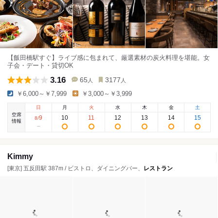
【飯田橋駅すぐ】ライブ感に包まれて、厳選素材の炭火料理を堪能。女
子会・デート・貸切OK
3.16
65
3177
人
人
￥6,000～￥7,999
￥3,000～￥3,999
日
月
火
水
木
金
土
空席
9
10
11
12
13
14
15
8
/
情報
Kimmy
[東京] 五反田駅 387m / ビストロ、ダイニングバー、
レストラン