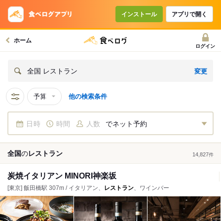
インストール
アプリで開く
ホーム
ログイン
変更
全国 レストラン
予算
他の検索条件
日時
時間
人数
でネット予約
全国
の
レストラン
14,827
件
炭焼イタリアン MINORI神楽坂
[東京] 飯田橋駅 307m / イタリアン、
レストラン
、ワインバー