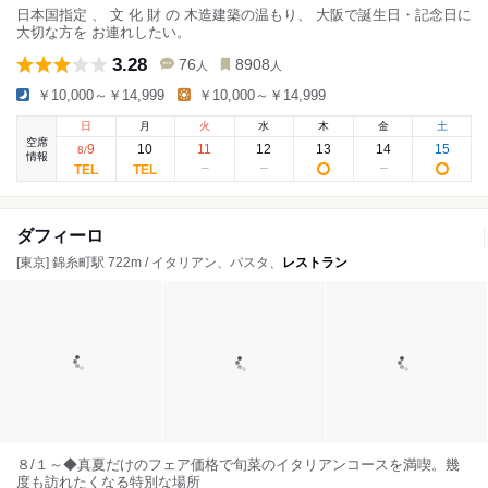
日本国指定 、 文 化 財 の 木造建築の温もり、 大阪で誕生日・記念日に
大切な方を お連れしたい。
3.28
76
8908
人
人
￥10,000～￥14,999
￥10,000～￥14,999
日
月
火
水
木
金
土
空席
9
10
11
12
13
14
15
8
/
情報
ダフィーロ
[東京] 錦糸町駅 722m / イタリアン、パスタ、
レストラン
８/１～◆真夏だけのフェア価格で旬菜のイタリアンコースを満喫。幾
度も訪れたくなる特別な場所