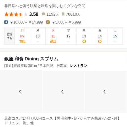
非日常へと誘う眺望と料理を楽しむモダンな空間
3.58
1192
78018
人
人
￥10,000～￥14,999
￥5,000～￥5,999
日
月
火
水
木
金
土
空席
9
10
11
12
13
14
15
8
/
情報
1
残
銀座 和食 Dining スブリム
[東京] 東銀座駅 381m / 日本料理、居酒屋、
レストラン
最高コスパ14品7700円コース【黒毛和牛×鮨×からすみ蕎麦×かに×鰻】
トリュフ、鮑、他