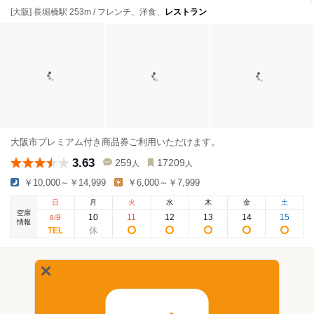
[大阪] 長堀橋駅 253m / フレンチ、洋食、
レストラン
大阪市プレミアム付き商品券ご利用いただけます。
3.63
259
17209
人
人
￥10,000～￥14,999
￥6,000～￥7,999
日
月
火
水
木
金
土
空席
9
10
11
12
13
14
15
8
/
情報