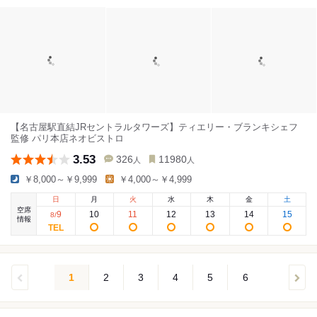
【名古屋駅直結JRセントラルタワーズ】ティエリー・ブランキシェフ
監修 パリ本店ネオビストロ
3.53
326
11980
人
人
￥8,000～￥9,999
￥4,000～￥4,999
日
月
火
水
木
金
土
空席
9
10
11
12
13
14
15
8
/
情報
1
2
3
4
5
6