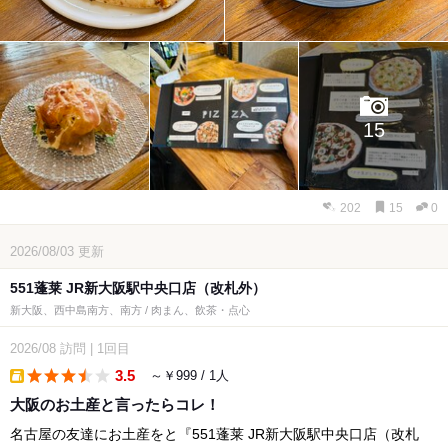
15
202
15
0
2026/08/03
更新
551蓬莱 JR新大阪駅中央口店（改札外）
新大阪、西中島南方、南方 / 肉まん、飲茶・点心
2026/08
訪問
|
1回目
3.5
～￥999 / 1人
takeout
大阪のお土産と言ったらコレ！
名古屋の友達にお土産をと『551蓬莱 JR新大阪駅中央口店（改札