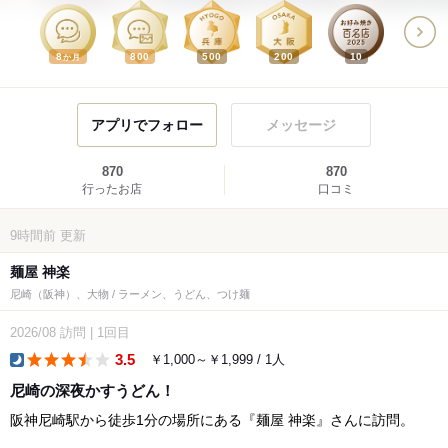
8
800
500
200
10
か月
アプリでフォロー
メッセージ
870
870
行ったお店
口コミ
9時間前
更新
麺屋 神楽
尼崎（阪神）、大物 / ラーメン、うどん、つけ麺
2026/08
訪問
|
1回目
3.5
￥1,000～￥1,999 / 1人
dinner
尼崎の深夜かすうどん！
阪神尼崎駅から徒歩1分の場所にある『麺屋 神楽』さんに訪問。