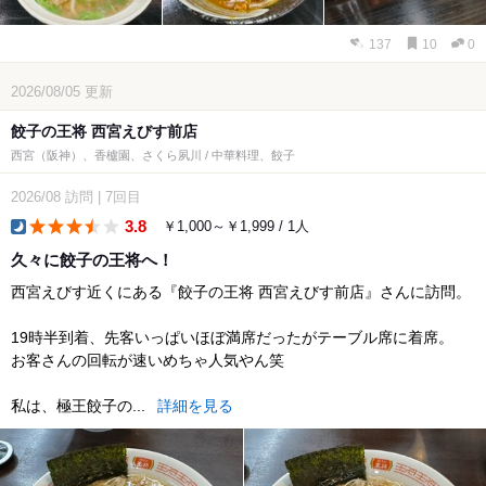
137
10
0
2026/08/05
更新
餃子の王将 西宮えびす前店
西宮（阪神）、香櫨園、さくら夙川 / 中華料理、餃子
2026/08
訪問
|
7回目
3.8
￥1,000～￥1,999 / 1人
dinner
久々に餃子の王将へ！
西宮えびす近くにある『餃子の王将 西宮えびす前店』さんに訪問。
19時半到着、先客いっぱいほぼ満席だったがテーブル席に着席。
お客さんの回転が速いめちゃ人気やん笑
私は、極王餃子の...
詳細を見る