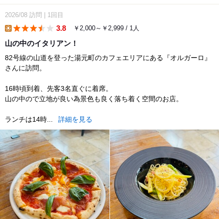
2026/08
訪問
|
1回目
3.8
￥2,000～￥2,999 / 1人
lunch
山の中のイタリアン！
82号線の山道を登った湯元町のカフェエリアにある『オルガーロ』
さんに訪問。
16時頃到着、先客3名直ぐに着席。
山の中ので立地が良い為景色も良く落ち着く空間のお店。
ランチは14時...
詳細を見る