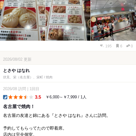
195
6
0
2026/08/02
更新
とさや はなれ
伏見、栄（名古屋）、栄町 / 焼肉
2026/08
訪問
|
1回目
3.5
￥6,000～￥7,999 / 1人
dinner
名古屋で焼肉！
名古屋の友達と錦にある『とさや はなれ』さんに訪問。
予約してもらってたので即着席。
店内は完全個室。