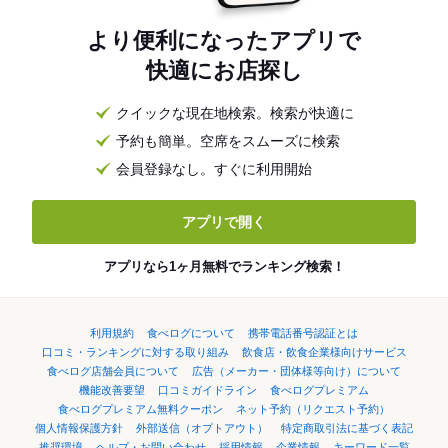
より便利になったアプリで
快適にお店探し
クイックな現在地検索。検索が快適に
予約も簡単。空席をスムーズに検索
会員登録なし。すぐに利用開始
アプリで開く
アプリなら1ヶ月無料でランキング検索！
利用規約
食べログについて
携帯電話番号認証とは
口コミ・ランキングに対する取り組み
飲食店・飲食企業様向けサービス
食べログ店舗会員について
広告（メーカー・団体様等向け）について
機能改善要望
口コミガイドライン
食べログプレミアム
食べログプレミアム無料クーポン
ネット予約（リクエスト予約）
個人情報保護方針
外部送信（オプトアウト）
特定商取引法に基づく表記
推奨環境
ヘルプ・お問い合わせ
採用情報
企業情報
キーワード一覧