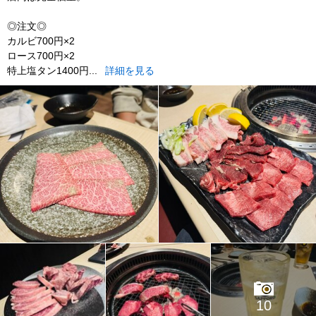
◎注文◎
カルビ700円×2
ロース700円×2
特上塩タン1400円...
詳細を見る
10