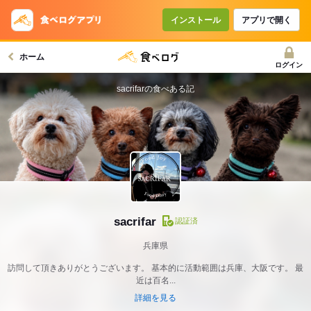
インストール
アプリで開く
ホーム
ログイン
sacrifarの食べある記
sacrifar
認証済
兵庫県
訪問して頂きありがとうございます。 基本的に活動範囲は兵庫、大阪です。 最
近は百名...
詳細を見る