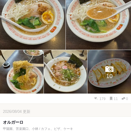
10
179
11
0
2026/08/04
更新
オルガーロ
甲陽園、苦楽園口、小林 / カフェ、ピザ、ケーキ