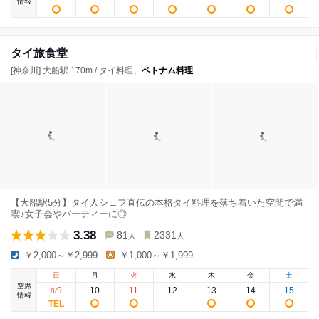
情報
タイ旅食堂
[神奈川] 大船駅 170m / タイ料理、
ベトナム料理
【大船駅5分】タイ人シェフ直伝の本格タイ料理を落ち着いた空間で満
喫♪女子会やパーティーに◎
3.38
81
2331
人
人
￥2,000～￥2,999
￥1,000～￥1,999
日
月
火
水
木
金
土
空席
9
10
11
12
13
14
15
8
/
情報