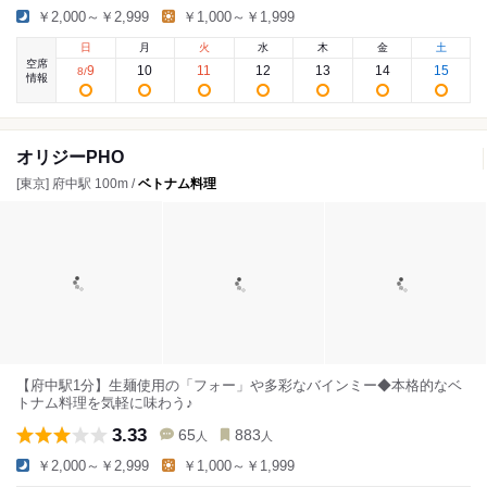
￥2,000～￥2,999
￥1,000～￥1,999
日
月
火
水
木
金
土
空席
9
10
11
12
13
14
15
8
/
情報
オリジーPHO
[東京] 府中駅 100m /
ベトナム料理
【府中駅1分】生麺使用の「フォー」や多彩なバインミー◆本格的なベ
トナム料理を気軽に味わう♪
3.33
65
883
人
人
￥2,000～￥2,999
￥1,000～￥1,999