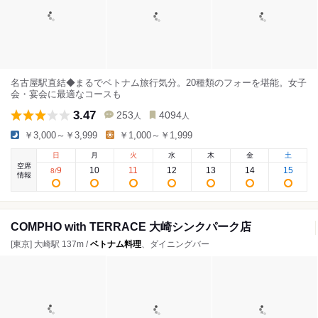
名古屋駅直結◆まるでベトナム旅行気分。20種類のフォーを堪能。女子
会・宴会に最適なコースも
3.47
253
4094
人
人
￥3,000～￥3,999
￥1,000～￥1,999
日
月
火
水
木
金
土
空席
9
10
11
12
13
14
15
8
/
情報
COMPHO with TERRACE 大崎シンクパーク店
[東京] 大崎駅 137m /
ベトナム料理
、ダイニングバー