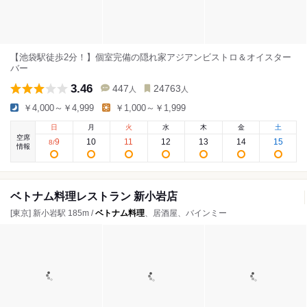
【池袋駅徒歩2分！】個室完備の隠れ家アジアンビストロ＆オイスター
バー
3.46
447
24763
人
人
￥4,000～￥4,999
￥1,000～￥1,999
日
月
火
水
木
金
土
空席
9
10
11
12
13
14
15
8
/
情報
ベトナム料理レストラン 新小岩店
[東京] 新小岩駅 185m /
ベトナム料理
、居酒屋、バインミー