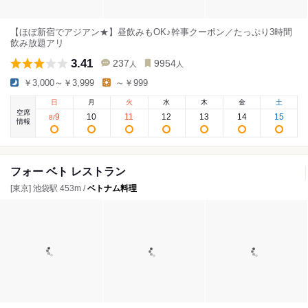
【ほぼ新宿でアジアン★】昼飲みもOK♪幹事クーポン／たっぷり3時間
飲み放題アリ
3.41
237
9954
人
人
￥3,000～￥3,999
～￥999
日
月
火
水
木
金
土
空席
9
10
11
12
13
14
15
8
/
情報
フォー ベト レストラン
[東京] 池袋駅 453m /
ベトナム料理