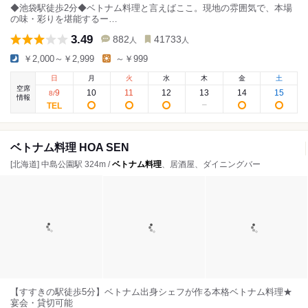
◆池袋駅徒歩2分◆ベトナム料理と言えばここ。現地の雰囲気で、本場
の味・彩りを堪能するー…
3.49
882
41733
人
人
￥2,000～￥2,999
～￥999
日
月
火
水
木
金
土
空席
9
10
11
12
13
14
15
8
/
情報
ベトナム料理 HOA SEN
[北海道] 中島公園駅 324m /
ベトナム料理
、居酒屋、ダイニングバー
【すすきの駅徒歩5分】ベトナム出身シェフが作る本格ベトナム料理★
宴会・貸切可能