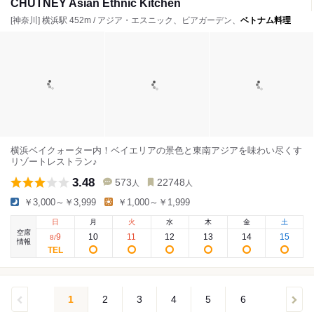
CHUTNEY Asian Ethnic Kitchen
[神奈川] 横浜駅 452m / アジア・エスニック、ビアガーデン、
ベトナム料理
横浜ベイクォーター内！ベイエリアの景色と東南アジアを味わい尽くす
リゾートレストラン♪
3.48
573
22748
人
人
￥3,000～￥3,999
￥1,000～￥1,999
日
月
火
水
木
金
土
空席
9
10
11
12
13
14
15
8
/
情報
1
2
3
4
5
6