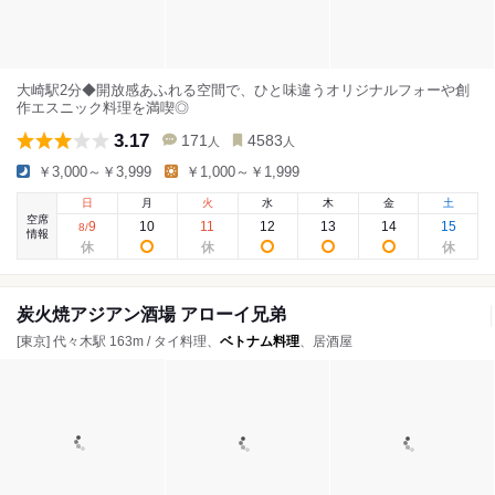
大崎駅2分◆開放感あふれる空間で、ひと味違うオリジナルフォーや創
作エスニック料理を満喫◎
3.17
171
4583
人
人
￥3,000～￥3,999
￥1,000～￥1,999
日
月
火
水
木
金
土
空席
9
10
11
12
13
14
15
8
/
情報
炭火焼アジアン酒場 アローイ兄弟
[東京] 代々木駅 163m / タイ料理、
ベトナム料理
、居酒屋