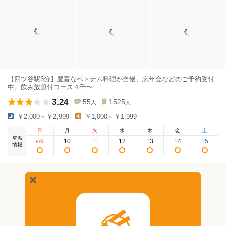
【四ツ谷駅3分】豊富なベトナム料理が自慢、忘年会などのご予約受付
中、飲み放題付コース４千〜
3.24
55
1525
人
人
￥2,000～￥2,999
￥1,000～￥1,999
日
月
火
水
木
金
土
空席
9
10
11
12
13
14
15
8
/
情報