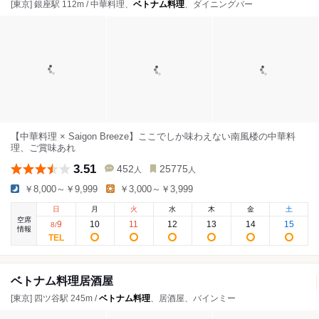
[東京] 銀座駅 112m / 中華料理、
ベトナム料理
、ダイニングバー
【中華料理 × Saigon Breeze】ここでしか味わえない南風楼の中華料
理、ご賞味あれ
3.51
452
25775
人
人
￥8,000～￥9,999
￥3,000～￥3,999
日
月
火
水
木
金
土
空席
9
10
11
12
13
14
15
8
/
情報
ベトナム料理居酒屋
[東京] 四ツ谷駅 245m /
ベトナム料理
、居酒屋、バインミー