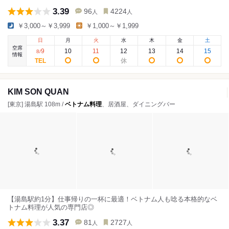
3.39
96
4224
人
人
￥3,000～￥3,999
￥1,000～￥1,999
日
月
火
水
木
金
土
空席
9
10
11
12
13
14
15
8
/
情報
KIM SON QUAN
[東京] 湯島駅 108m /
ベトナム料理
、居酒屋、ダイニングバー
【湯島駅約1分】仕事帰りの一杯に最適！ベトナム人も唸る本格的なベ
トナム料理が人気の専門店◎
3.37
81
2727
人
人