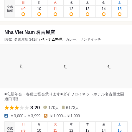
日
月
火
水
木
金
土
空席
9
10
11
12
13
14
15
8
/
情報
Nha Viet Nam 名古屋店
[愛知] 名古屋駅 341m /
ベトナム料理
、カレー、サンドイッチ
■忘新年会・各種ご宴会承ります■ダイワロイネットホテル名古屋太閤
通口1階
3.20
170
6173
人
人
￥3,000～￥3,999
￥1,000～￥1,999
日
月
火
水
木
金
土
空席
9
10
11
12
13
14
15
8
/