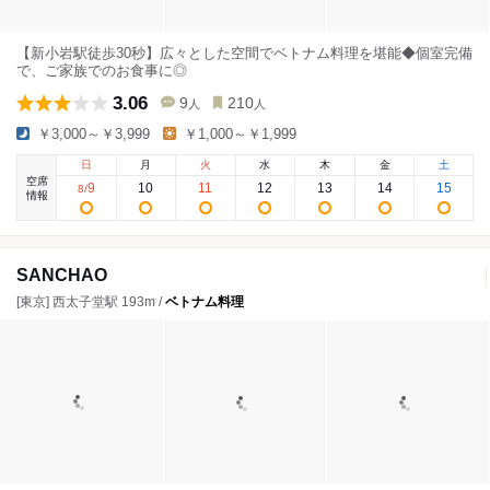
【新小岩駅徒歩30秒】広々とした空間でベトナム料理を堪能◆個室完備
で、ご家族でのお食事に◎
3.06
9
210
人
人
￥3,000～￥3,999
￥1,000～￥1,999
日
月
火
水
木
金
土
空席
9
10
11
12
13
14
15
8
/
情報
SANCHAO
[東京] 西太子堂駅 193m /
ベトナム料理