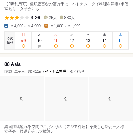
【2駅利用可】種類豊富なお酒片手に、ベトナム・タイ料理を満喫♪半個
室あり・女子会にも
3.26
25
880
人
人
￥4,000～￥4,999
￥1,000～￥1,999
日
月
火
水
木
金
土
空席
9
10
11
12
13
14
15
8
/
情報
88 Asia
[東京] 二子玉川駅 411m /
ベトナム料理
、タイ料理
異国情緒溢れる空間でこだわりの【アジア料理】を楽しむ◎お一人様・
女子会・歓送迎会も大歓迎♪