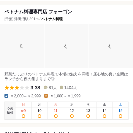
ベトナム料理専門店 フォーゴン
[千葉] 津田沼駅 391m /
ベトナム料理
野菜たっぷりのベトナム料理で本場の魅力を満喫！居心地の良い空間は
ランチから夜の集まりまで◎
3.38
81
1404
人
人
￥2,000～￥2,999
￥1,000～￥1,999
日
月
火
水
木
金
土
空席
9
10
11
12
13
14
15
8
/
情報