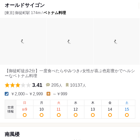
オールドサイゴン
[東京] 御徒町駅 174m /
ベトナム料理
【御徒町徒歩2分】一度食べたらやみつき♪女性が喜ぶ色彩豊かでヘルシ
ーなベトナム料理
3.41
205
10137
人
人
￥2,000～￥2,999
～￥999
日
月
火
水
木
金
土
空席
9
10
11
12
13
14
15
8
/
情報
南風楼