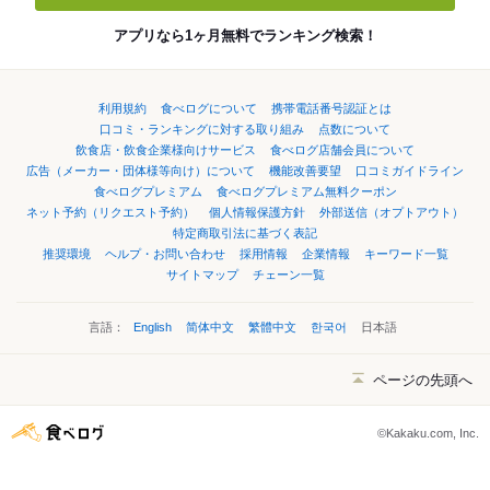
アプリなら1ヶ月無料でランキング検索！
利用規約
食べログについて
携帯電話番号認証とは
口コミ・ランキングに対する取り組み
点数について
飲食店・飲食企業様向けサービス
食べログ店舗会員について
広告（メーカー・団体様等向け）について
機能改善要望
口コミガイドライン
食べログプレミアム
食べログプレミアム無料クーポン
ネット予約（リクエスト予約）
個人情報保護方針
外部送信（オプトアウト）
特定商取引法に基づく表記
推奨環境
ヘルプ・お問い合わせ
採用情報
企業情報
キーワード一覧
サイトマップ
チェーン一覧
言語：
English
简体中文
繁體中文
한국어
日本語
ページの先頭へ
©Kakaku.com, Inc.