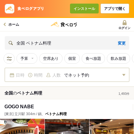
インストール
アプリで開く
ホーム
ログイン
変更
全国 ベトナム料理
予算
空席あり
個室
食べ放題
飲み放題
日時
時間
人数
でネット予約
全国
の
ベトナム料理
1,493
件
GOGO NABE
[東京] 立川駅 304m / 鍋、
ベトナム料理