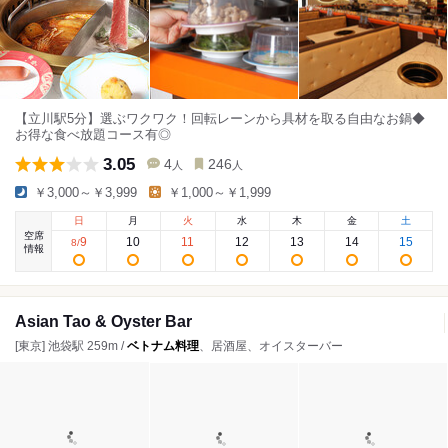
【立川駅5分】選ぶワクワク！回転レーンから具材を取る自由なお鍋◆
お得な食べ放題コース有◎
3.05
4
246
人
人
￥3,000～￥3,999
￥1,000～￥1,999
日
月
火
水
木
金
土
空席
9
10
11
12
13
14
15
8
/
情報
Asian Tao & Oyster Bar
[東京] 池袋駅 259m /
ベトナム料理
、居酒屋、オイスターバー