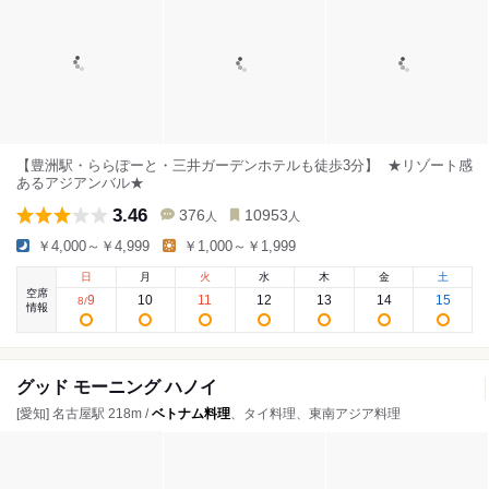
【豊洲駅・ららぽーと・三井ガーデンホテルも徒歩3分】 ★リゾート感
あるアジアンバル★
3.46
376
10953
人
人
￥4,000～￥4,999
￥1,000～￥1,999
日
月
火
水
木
金
土
空席
9
10
11
12
13
14
15
8
/
情報
グッド モーニング ハノイ
[愛知] 名古屋駅 218m /
ベトナム料理
、タイ料理、東南アジア料理