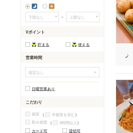
～
Vポイント
貯まる
使える
営業時間
日曜営業あり
こだわり
個室
半個室を含む
飲み放題
3時間以上
カード可
貸切可