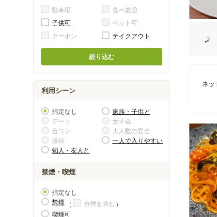
駐車場
食べ放題
子供可
ペット可
クーポン
テイクアウト
絞り込む
ネッ
利用シーン
指定なし
家族・子供と
デート
女子会
合コン
大人数の宴会
接待
一人で入りやすい
知人・友人と
禁煙・喫煙
指定なし
禁煙
分煙を含む
喫煙可