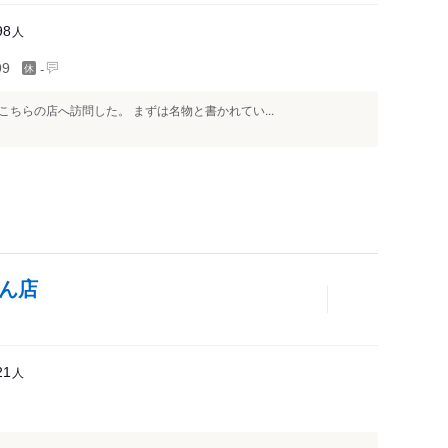
人
98
-
99
ちらの店へ訪問した。 まずは名物と書かれてい...
なん店
人
21