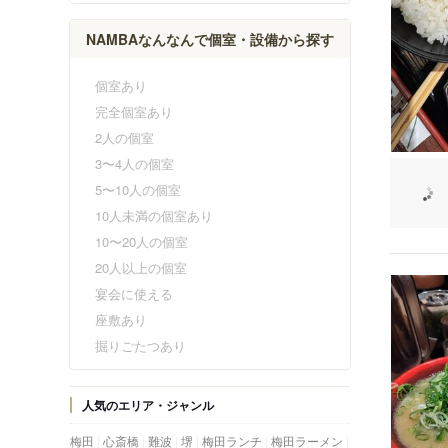
NAMBAなんなんで個室・設備から探す
個室あり
完全個室あり
2人の個室
3〜4人の個室
5〜10人の個室
10人未満の個室あり
10〜20人の個室
20人以上の個室
宴会に使える
座敷あり
掘りごたつあり
人気のエリア・ジャンル
梅田
心斎橋
難波
堺
梅田ランチ
梅田ラーメン