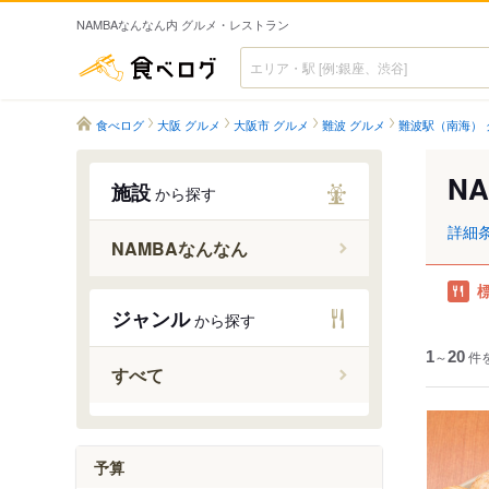
NAMBAなんなん内 グルメ・レストラン
食べログ
食べログ
大阪 グルメ
大阪市 グルメ
難波 グルメ
難波駅（南海） 
N
施設
から探す
詳細
NAMBAなんなん
ジャンル
から探す
1
～
20
件
すべて
予算