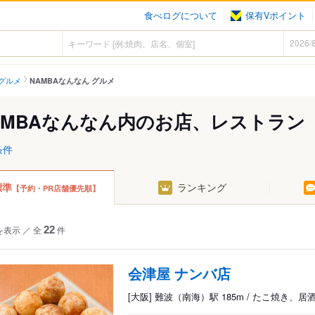
食べログについて
保有Vポイント
グルメ
NAMBAなんなん グルメ
AMBAなんなん内のお店、レストラン
条件
標準
ランキング
【予約・PR店舗優先順】
を表示
／
全
22
件
会津屋 ナンバ店
[大阪] 難波（南海）駅 185m / たこ焼き、居