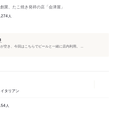
年創業、たこ焼き発祥の店「会津屋」
人
1274
き
が空き、今回はこちらでビールと一緒に店内利用。 ...
タ、イタリアン
人
154