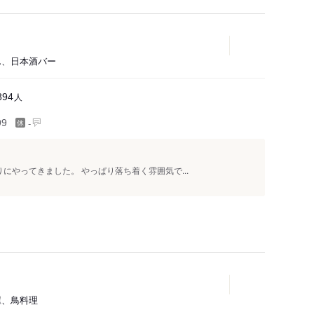
でん、日本酒バー
人
894
-
99
にやってきました。 やっぱり落ち着く雰囲気で...
酒屋、鳥料理