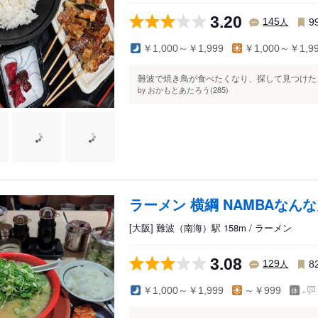
3.20
人
145
9
￥1,000～￥1,999
￥1,000～￥1,9
難波で焼き鳥が食べたくなり、探して見つけたこ
おかもとあたろう(285)
by
ラーメン 横綱 NAMBAなん
[大阪] 難波（南海）駅 158m / ラーメン
3.08
人
129
8
-
￥1,000～￥1,999
～￥999