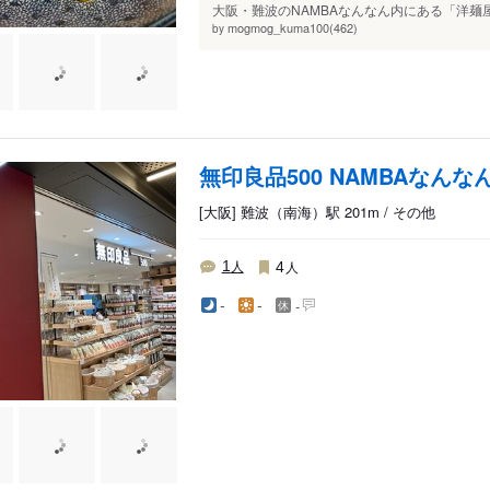
大阪・難波のNAMBAなんなん内にある「洋麺屋
mogmog_kuma100(462)
by
無印良品500 NAMBAなんな
[大阪] 難波（南海）駅 201m / その他
人
人
1
4
-
-
-