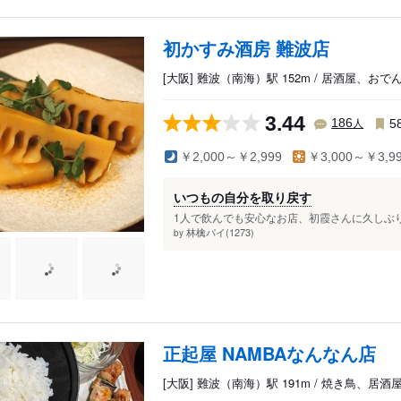
初かすみ酒房 難波店
[大阪] 難波（南海）駅 152m / 居酒屋、お
3.44
人
186
5
￥2,000～￥2,999
￥3,000～￥3,9
いつもの自分を取り戻す
1人で飲んでも安心なお店、初霞さんに久しぶり
林檎パイ(1273)
by
正起屋 NAMBAなんなん店
[大阪] 難波（南海）駅 191m / 焼き鳥、居