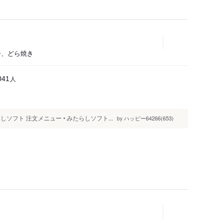
菓子、どら焼き
人
041
フト 注文メニュー • みたらしソフト...
ハッピー64266(653)
by