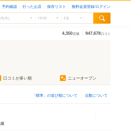
予約確認
行ったお店
保存リスト
無料会員登録/ログイン
｜
4,350
947,678
店舗
口コミ
口コミが多い順
ニューオープン
「標準」の並び順について
点数について
酒屋