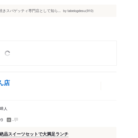
の焼きスパゲッティ専門店として知ら...
tabelogdesu(910)
by
ん店
人
88
-
99
絶品スイーツセットで大満足ランチ