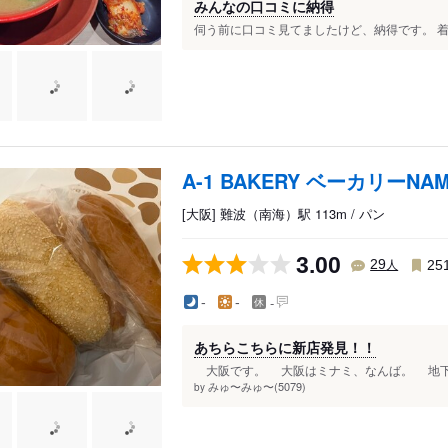
みんなの口コミに納得
伺う前に口コミ見てましたけど、納得です。 着
A-1 BAKERY ベーカリーN
[大阪] 難波（南海）駅 113m / パン
3.00
人
29
25
-
-
-
あちらこちらに新店発見！！
大阪です。 大阪はミナミ、なんば。 地下街
みゅ〜みゅ〜(5079)
by