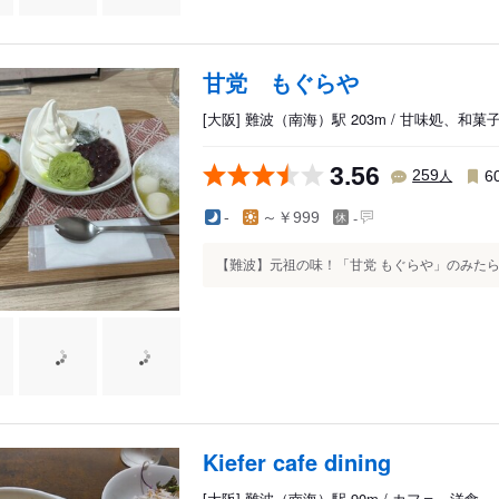
甘党 もぐらや
[大阪] 難波（南海）駅 203m / 甘味処、和
3.56
人
259
6
-
-
～￥999
【難波】元祖の味！「甘党 もぐらや」のみたらしソ
Kiefer cafe dining
[大阪] 難波（南海）駅 90m / カフェ、洋食