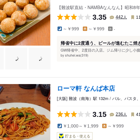
【難波駅直結・NAMBAなんなん】昭和8
3.35
人
442
1
-
～￥999
～￥999
帰省中に2度通う、ビールが進むたこ焼
GW帰省中、2度目の入店。ジム帰りに少し小腹
shuhei.wa(319)
by
ローマ軒 なんば本店
[大阪] 難波（南海）駅 132m / バル、パス
3.15
人
236
4
￥1,000～￥1,999
～￥999
貯まる・使える