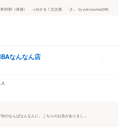
丼30秒（体感） →分かる！注文後、「さ...
yuki-souma(249)
by
AMBAなんなん店
人
1
のなんばなんなんに、こちらのお店がありまし...