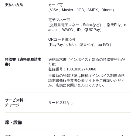
支払い方法
カード可
（VISA、Master、JCB、AMEX、Diners）
電子マネー可
（交通系電子マネー（Suicaなど）、楽天Edy、n
anaco、WAON、iD、QUICPay）
QRコード決済可
（PayPay、d払い、楽天ペイ、au PAY）
領収書（適格簡易請求
適格請求書（インボイス）対応の領収書発行が
書）
可能
登録番号：T8810362740060
※最新の登録状況は国税庁インボイス制度適格
請求書発行事業者公表サイトをご確認いただく
か、店舗にお問い合わせください。
サービス料・
サービス料なし
チャージ
席・設備