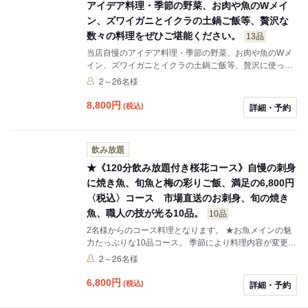
アイデア料理・季節の野菜、お肉や魚のWメイ
ン、ズワイガニとイクラの土鍋ご飯等、贅沢な
数々の料理をぜひご堪能ください。
13品
当店自慢のアイデア料理・季節の野菜、お肉や魚のWメ
イン、ズワイガニとイクラの土鍋ご飯等、贅沢に使った
お料理がお召し上がり頂けます。
2～26名様
8,800
円
(税込)
詳細・予約
飲み放題
★《120分飲み放題付き桜花コース》自慢の刺身
に焼き魚、旬魚と梅の彩りご飯、満足の6,800円
〈税込〉コース 市場直送のお刺身、旬の焼き
魚、職人の技が光る10品。
10品
2名様からのコース料理となります。 ★お魚メインの魅
力たっぷりな10品コース。 季節により料理内容が変更す
る事もございます。 個室、お座敷、空き状況はご予約の
2～26名様
際におたずねください。 ご要望、予算に応じてオリジナ
ルコース料理もご用意いたします。
6,800
円
(税込)
詳細・予約