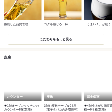
徹底した品質管理
コクを感じる一杯
「うまい！」が続く
こだわりをもっと見る
座席
カウンター
座敷
完全個室
★1階オープンキッチンの
3階お座敷テーブル24席
★4階小上がり個室席
カウンター8席(禁煙)
（電子タバコのみ喫煙可）
様〜6名様(禁煙)