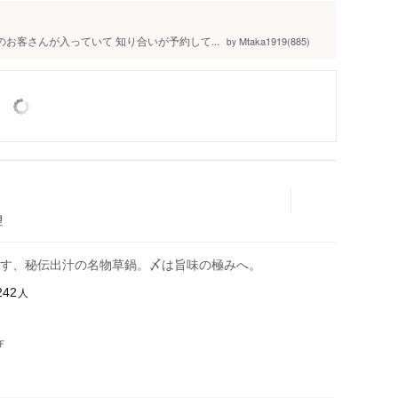
のお客さんが入っていて 知り合いが予約して...
Mtaka1919(885)
by
理
す、秘伝出汁の名物草鍋。〆は旨味の極みへ。
人
242
Ｆ