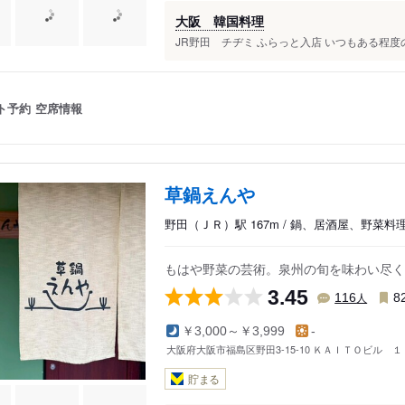
大阪 韓国料理
JR野田 チヂミ ふらっと入店 いつもある程度
ト予約
空席情報
草鍋えんや
野田（ＪＲ）駅 167m / 鍋、居酒屋、野菜料
もはや野菜の芸術。泉州の旬を味わい尽く
3.45
人
116
8
￥3,000～￥3,999
-
大阪府大阪市福島区野田3-15-10 ＫＡＩＴＯビル １
貯まる