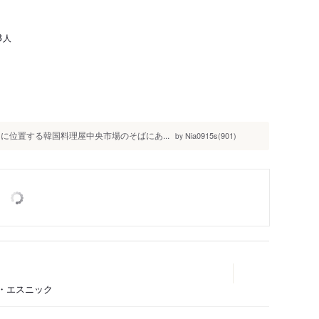
人
8
ろに位置する韓国料理屋中央市場のそばにあ...
Nia0915s(901)
by
ア・エスニック