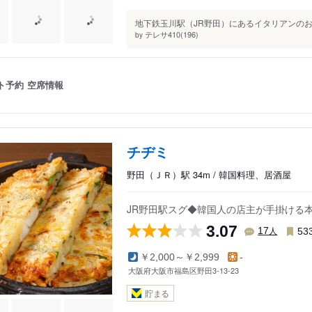
地下鉄玉川駅（JR野田）にあるイタリアンのお
テレサ410(196)
by
ト予約
空席情報
チヂミ
野田（ＪＲ）駅 34m / 韓国料理、居酒屋
JR野田駅スグ◆韓国人の店主が手掛ける
3.07
人
17
53
￥2,000～￥2,999
-
大阪府大阪市福島区野田3-13-23
貯まる