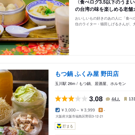
〈食べログ3.5以下のうま
の台湾の味を楽しめる老舗
おいしいもの好きのあの人に「食べロ
住のライター・猫田しげるさんが、
もつ鍋 ふくみ屋 野田店
玉川駅 26m / もつ鍋、居酒屋、ホルモン
3.08
人
44
13
￥3,000～￥3,999
-
大阪府大阪市福島区野田3-12-21
貯まる