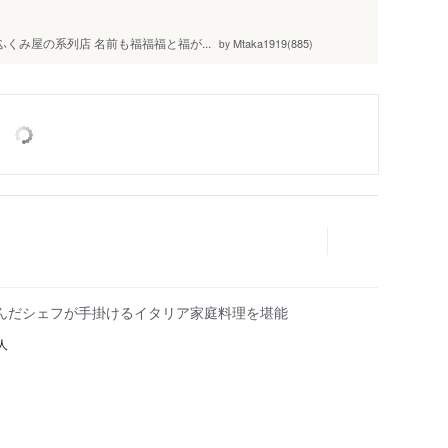
くみ屋の系列店 名前も福福福と福が...
Mtaka1919(885)
by
んだシェフが手掛けるイタリア家庭料理を堪能
人