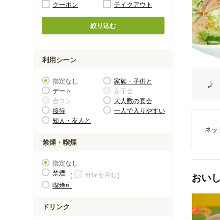
クーポン
テイクアウト
絞り込む
利用シーン
指定なし
家族・子供と
デート
女子会
合コン
大人数の宴会
接待
一人で入りやすい
知人・友人と
ネッ
禁煙・喫煙
指定なし
禁煙
分煙を含む
おい
喫煙可
ドリンク