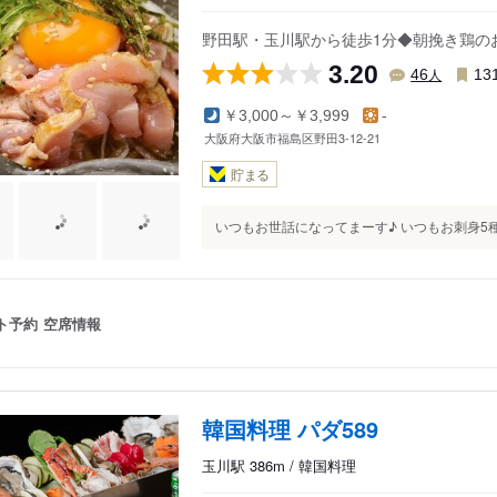
野田駅・玉川駅から徒歩1分◆朝挽き鶏のお
3.20
人
46
13
￥3,000～￥3,999
-
大阪府大阪市福島区野田3-12-21
貯まる
いつもお世話になってまーす♪ いつもお刺身5種盛
ト予約
空席情報
韓国料理 パダ589
玉川駅 386m / 韓国料理