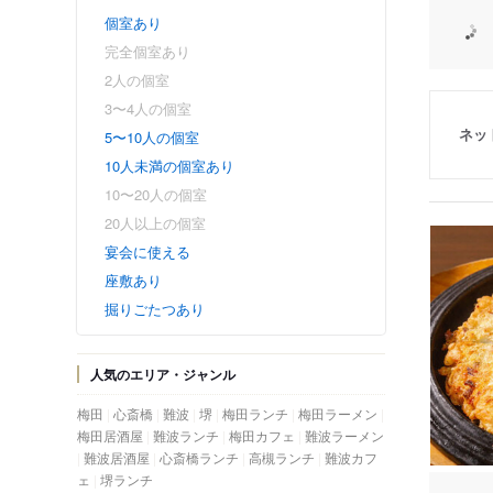
個室あり
完全個室あり
2人の個室
3〜4人の個室
ネッ
5〜10人の個室
10人未満の個室あり
10〜20人の個室
20人以上の個室
宴会に使える
座敷あり
掘りごたつあり
人気のエリア・ジャンル
梅田
心斎橋
難波
堺
梅田ランチ
梅田ラーメン
梅田居酒屋
難波ランチ
梅田カフェ
難波ラーメン
難波居酒屋
心斎橋ランチ
高槻ランチ
難波カフ
ェ
堺ランチ