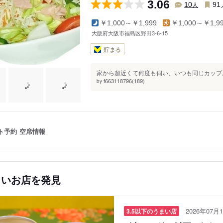
3.06
人
10
91
￥1,000～￥1,999
￥1,000～￥1,9
大阪府大阪市福島区野田3-6-15
貯まる
家から超近くて何度も伺い、いつも同じカップルセ
f663118796(189)
by
ト予約
空席情報
しいお店を発見
2026年07月1
3.5以下のうまい店