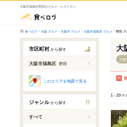
大阪市福島区野田のグルメ・レストラン
食べログ
食べログ
大阪 グルメ
大阪市 グルメ
大阪市福島区 グルメ
野田 グ
大
市区町村
から探す
大阪
大阪市福島区
野田
このエリアを地図で見る
野田
1
～
20
件
ジャンル
から探す
すべて