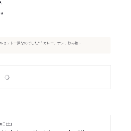
人
99
ット一択なのでした^ ^ カレー、ナン、飲み物...
8日(土)