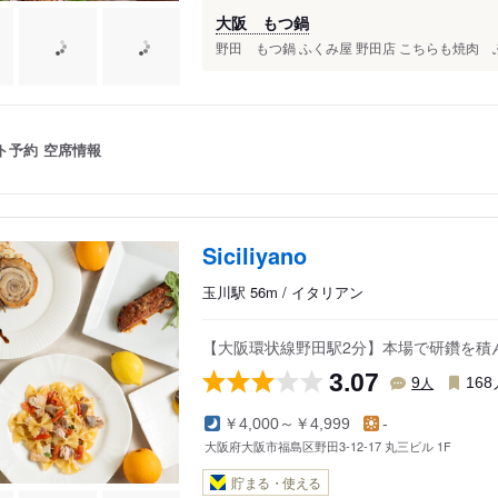
大阪 もつ鍋
野田 もつ鍋 ふくみ屋 野田店 こちらも焼肉 ふ
ト予約
空席情報
Siciliyano
玉川駅 56m / イタリアン
【大阪環状線野田駅2分】本場で研鑽を積
3.07
人
9
168
￥4,000～￥4,999
-
大阪府大阪市福島区野田3-12-17 丸三ビル 1F
貯まる・使える