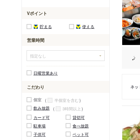
Vポイント
貯まる
使える
営業時間
日曜営業あり
ネッ
こだわり
個室
半個室を含む
飲み放題
3時間以上
カード可
貸切可
駐車場
食べ放題
子供可
ペット可