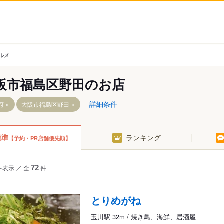
ルメ
阪市福島区野田のお店
詳細条件
府
大阪市福島区野田
標準
ランキング
【予約・PR店舗優先順】
を表示
／
全
72
件
とりめがね
玉川駅 32m / 焼き鳥、海鮮、居酒屋