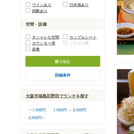
ワインあり
日本酒あり
焼酎あり
空間・設備
オシャレな空間
カップルシート
カウンター席
ソファー席
座敷
絞り込む
詳細条件
大阪市福島区野田でランチを探す
～1,000円
1,000円 ～ 2,000円
2,000円～