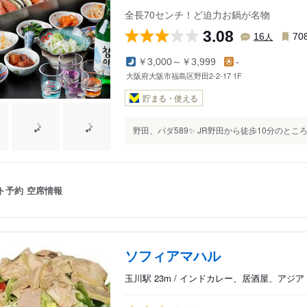
全長70センチ！ど迫力お鍋が名物
3.08
人
16
70
￥3,000～￥3,999
-
大阪府大阪市福島区野田2-2-17 1F
貯まる・使える
野田、パダ589✨ JR野田から徒歩10分のとこ
ト予約
空席情報
ソフィアマハル
玉川駅 23m / インドカレー、居酒屋、アジ