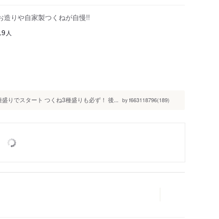
造りや自家製つくねが自慢!!
人
19
りでスタート つくね3種盛りも必ず！ 後...
f663118796(189)
by