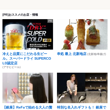
[PR]おススメのお店・情報
PR
冷えと品質にこだわる生ビー
串処 最上 北新地店
(北新地/串揚げ)
ル。スーパードライ SUPERCO
LD認定店
(アサヒビール)
【銀座】ReFaで始める大人の贅
特別な名入れギフトも！ 銀座で