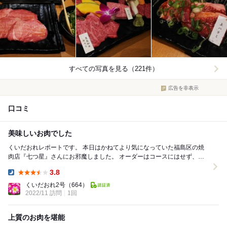
すべての写真を見る（221件）
広告を非表示
口コミ
美味しいお肉でした
くいだおれレポートです。 本日はかねてより気になっていた福島区の焼
肉店『七つ星』さんにお邪魔しました。 オーダーはコースにはせず、単
品で。 まずはお野菜から。 パリパリサラ...
3.8
Dinner:
くいだおれ2号
（664）
2022/11 訪問
1回
上質のお肉を堪能