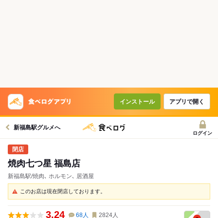
インストール
アプリで開く
新福島駅グルメへ
ログイン
焼肉七つ星 福島店
新福島駅/焼肉､ ホルモン､ 居酒屋
このお店は現在閉店しております。
3.24
68
人
2824
人