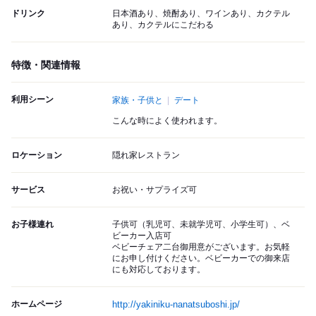
ドリンク
日本酒あり、焼酎あり、ワインあり、カクテル
あり、カクテルにこだわる
特徴・関連情報
利用シーン
家族・子供と
デート
こんな時によく使われます。
ロケーション
隠れ家レストラン
サービス
お祝い・サプライズ可
お子様連れ
子供可（乳児可、未就学児可、小学生可）、ベ
ビーカー入店可
ベビーチェア二台御用意がございます。お気軽
にお申し付けください。ベビーカーでの御来店
にも対応しております。
ホームページ
http://yakiniku-nanatsuboshi.jp/