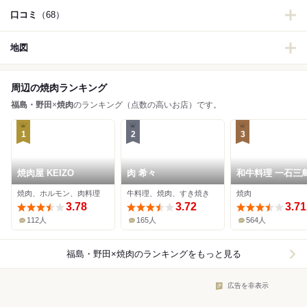
口コミ
（68）
地図
周辺の焼肉ランキング
福島・野田
×
焼肉
のランキング（点数の高いお店）です。
1
2
3
焼肉屋 KEIZO
肉 希々
和牛料理 一石三
焼肉、ホルモン、肉料理
牛料理、焼肉、すき焼き
焼肉
3.78
3.72
3.71
112人
165人
564人
福島・野田×焼肉
のランキングをもっと見る
広告を非表示