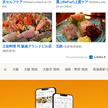
沢セルフケア
選ぶReFaの上質ケア
PR(ReFa GINZA on CR
PR(ReFa GIN
EA)
ZA on CREA)
土佐料理 司 阪急グランドビル店
五鉄
(北新地/居酒屋)
(梅田/割烹)
Recommended by
大阪
大阪 焼肉
大阪市 焼肉
福島・野田 焼肉
新福島駅 