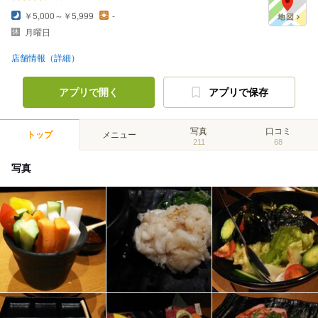
￥5,000～￥5,999
-
月曜日
店舗情報（詳細）
アプリで開く
アプリで保存
写真
口コミ
トップ
メニュー
211
68
写真