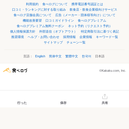
利用規約
食べログについて
携帯電話番号認証とは
口コミ・ランキングに対する取り組み
飲食店・飲食企業様向けサービス
食べログ店舗会員について
広告（メーカー・団体様等向け）について
機能改善要望
口コミガイドライン
食べログプレミアム
食べログプレミアム無料クーポン
ネット予約（リクエスト予約）
個人情報保護方針
外部送信（オプトアウト）
特定商取引法に基づく表記
推奨環境
ヘルプ・お問い合わせ
採用情報
企業情報
キーワード一覧
サイトマップ
チェーン一覧
言語：
English
简体中文
繁體中文
한국어
日本語
©Kakaku.com, Inc.
行った
保存
共有