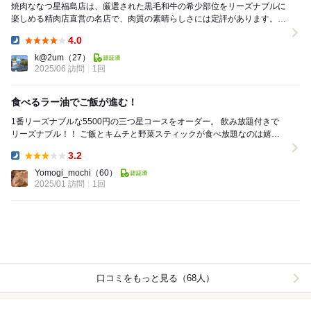
焼肉ななつ星福島店は、厳選された黒毛和牛の希少部位をリーズナブルに
楽しめる精肉店直営の名店で、肉質の素晴らしさには定評があります。特
に「厚切りタンがめっちゃおいしい！」との評判も高...
4.0
Dinner:
k@2um
（27）
2025/06 訪問
1回
食べるラー油でご飯が進む！
1番リーズナブルな5500円の三つ星コースをオーダー。 飲み放題付きで
リーズナブル！！ ご飯とキムチと野菜スティックが食べ放題なのは嬉し
い。 お肉は赤身が美味しかった...
3.2
Dinner:
Yomogi_mochi
（60）
2025/01 訪問
1回
口コミをもっと見る（68人）