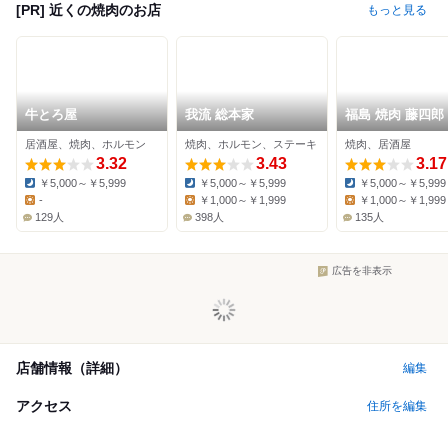
[PR] 近くの焼肉のお店
もっと見る
牛とろ屋
我流 総本家
福島 焼肉 藤四郎
居酒屋、焼肉、ホルモン
焼肉、ホルモン、ステーキ
焼肉、居酒屋
3.32
3.43
3.17
￥5,000～￥5,999
￥5,000～￥5,999
￥5,000～￥5,999
Dinner:
Dinner:
Dinner:
-
￥1,000～￥1,999
￥1,000～￥1,999
Lunch:
Lunch:
Lunch:
129人
398人
135人
広告を非表示
店舗情報（詳細）
編集
アクセス
住所を編集