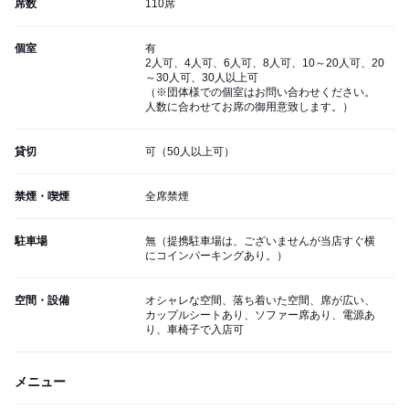
席数
110席
個室
有
2人可、4人可、6人可、8人可、10～20人可、20
～30人可、30人以上可
（※団体様での個室はお問い合わせください。
人数に合わせてお席の御用意致します。）
貸切
可（50人以上可）
禁煙・喫煙
全席禁煙
駐車場
無（提携駐車場は、ございませんが当店すぐ横
にコインパーキングあり。）
空間・設備
オシャレな空間、落ち着いた空間、席が広い、
カップルシートあり、ソファー席あり、電源あ
り、車椅子で入店可
メニュー