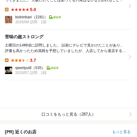
ってきました。 大阪に行くことはあっても八尾はなかなか訪れることが
ありません。 こちらは、食...
5.0
Lunch:
bishinbari
（2281）
2026/08 訪問
1回
苦味の超ストロング
土曜日の14時頃に訪問しました。 以前にテレビで見かけたことがあり、
評価も高かったため混雑を予想していましたが、入店してから退店するま
で他にお客さまは来られませんでした。後か...
3.7
Lunch:
qwertyui8
（535）
2026/07 訪問
1回
口コミをもっと見る（287人）
[PR] 近くのお店
もっと見る