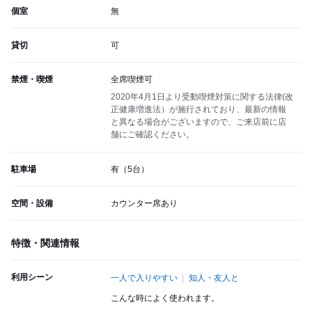
個室
無
貸切
可
禁煙・喫煙
全席喫煙可
2020年4月1日より受動喫煙対策に関する法律(改
正健康増進法）が施行されており、最新の情報
と異なる場合がございますので、ご来店前に店
舗にご確認ください。
駐車場
有（5台）
空間・設備
カウンター席あり
特徴・関連情報
利用シーン
一人で入りやすい
知人・友人と
こんな時によく使われます。