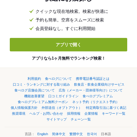
クイックな現在地検索。検索が快適に
予約も簡単。空席をスムーズに検索
会員登録なし。すぐに利用開始
アプリで開く
アプリなら1ヶ月無料でランキング検索！
利用規約
食べログについて
携帯電話番号認証とは
口コミ・ランキングに対する取り組み
飲食店・飲食企業様向けサービス
食べログ店舗会員について
広告（メーカー・団体様等向け）について
機能改善要望
口コミガイドライン
食べログプレミアム
食べログプレミアム無料クーポン
ネット予約（リクエスト予約）
個人情報保護方針
外部送信（オプトアウト）
特定商取引法に基づく表記
推奨環境
ヘルプ・お問い合わせ
採用情報
企業情報
キーワード一覧
サイトマップ
チェーン一覧
言語：
English
简体中文
繁體中文
한국어
日本語