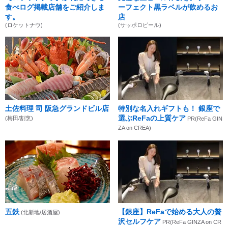
食べログ掲載店舗をご紹介しま
ーフェクト黒ラベルが飲めるお
す。
店
(ロケットナウ)
(サッポロビール)
土佐料理 司 阪急グランドビル店
特別な名入れギフトも！ 銀座で
選ぶReFaの上質ケア
(梅田/割烹)
PR(ReFa GIN
ZA on CREA)
五鉄
【銀座】ReFaで始める大人の贅
(北新地/居酒屋)
沢セルフケア
PR(ReFa GINZA on CR