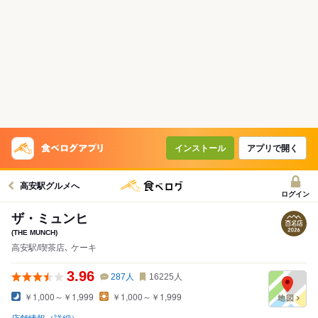
インストール
アプリで開く
高安駅グルメへ
ログイン
ザ・ミュンヒ
(THE MUNCH)
高安駅/喫茶店､ ケーキ
3.96
287
人
16225
人
￥1,000～￥1,999
￥1,000～￥1,999