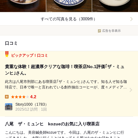
すべての写真を見る（3009件）
広告を非表示
口コミ
ピックアップ！口コミ
貴重な体験！超濃厚クリアな珈琲！喫茶店No.1評価｢ザ・ミュ
ンヒ｣さん。
此方は八尾市刑部にある喫茶店｢ザ・ミュンヒ｣さんです。知る人ぞ知る珈
琲店で、日本で唯一と言われている創作抽出コーヒーが、度々メディアに
も取り上げられている素晴らしいお店であります。 また店名にもなって
4.2
いる｢ミュンヒ｣。此れはドイツ製バイク(ミュンヒ1200)の事で、世界に現
Lunch:
存しているのが5台し...
Story1000
（1783）
2025/12 訪問
1回
八尾 ザ・ミュンヒ kozueのお気に入り喫茶店
こんにちは。 美容鍼灸師kozueです。 今回は、八尾のザ・ミュンヒに行