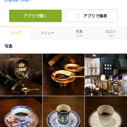
店舗情報（詳細）
アプリで開く
アプリで保存
写真
口コミ
トップ
メニュー
2128
287
写真