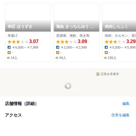
串匠 ほうずき
鶏魚 きっちんゆう 八
焼肉しらふく
尾店
串揚げ
居酒屋、海鮮、焼き鳥
焼肉、ホルモン、居
3.07
3.09
3.29
￥6,000～￥7,999
￥2,000～￥2,999
￥5,000～￥5,999
Dinner:
Dinner:
Dinner:
-
-
-
Lunch:
Lunch:
Lunch:
14人
44人
150人
広告を非表示
店舗情報（詳細）
編集
アクセス
住所を編集