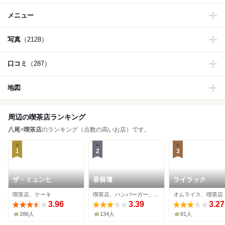
メニュー
写真
（2128）
口コミ
（287）
地図
周辺の喫茶店ランキング
八尾
×
喫茶店
のランキング（点数の高いお店）です。
1
2
3
ザ・ミュンヒ
香留壇
ライラック
喫茶店、ケーキ
喫茶店、ハンバーガー、カフェ
オムライス、喫茶店
3.96
3.39
3.27
286人
134人
81人