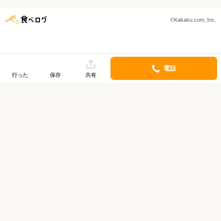
©Kakaku.com, Inc.
電話
行った
保存
共有