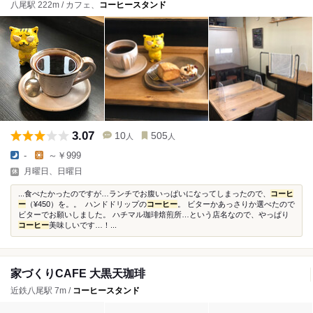
八尾駅 222m / カフェ、
コーヒースタンド
3.07
10
505
人
人
-
～￥999
月曜日、日曜日
...食べたかったのですが…ランチでお腹いっぱいになってしまったので、
コーヒ
ー
（¥450）を。。 ハンドドリップの
コーヒー
。 ビターかあっさりか選べたので
ビターでお願いしました。 ハチマル珈琲焙煎所…という店名なので、やっぱり
コーヒー
美味しいです…！...
家づくりCAFE 大黒天珈琲
近鉄八尾駅 7m /
コーヒースタンド