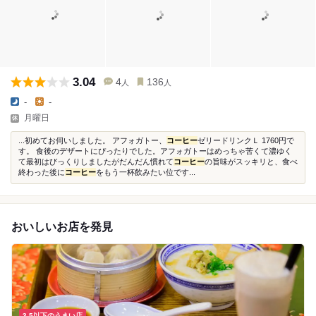
3.04
4
136
人
人
-
-
月曜日
...初めてお伺いしました。 アフォガトー、
コーヒー
ゼリードリンクＬ 1760円で
す。 食後のデザートにぴったりでした。アフォガトーはめっちゃ苦くて濃ゆく
て最初はびっくりしましたがだんだん慣れて
コーヒー
の旨味がスッキリと、食べ
終わった後に
コーヒー
をもう一杯飲みたい位です...
おいしいお店を発見
3.5以下のうまい店