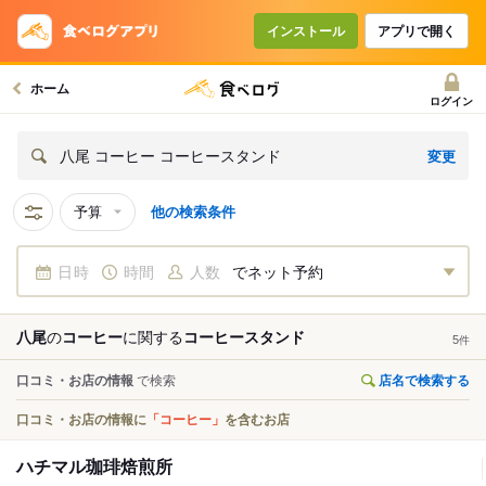
インストール
アプリで開く
ホーム
ログイン
変更
八尾 コーヒー コーヒースタンド
予算
他の検索条件
日時
時間
人数
でネット予約
八尾
の
コーヒー
に関する
コーヒースタンド
5
件
口コミ・お店の情報
で検索
店名で検索する
口コミ・お店の情報に
「コーヒー」
を含むお店
ハチマル珈琲焙煎所