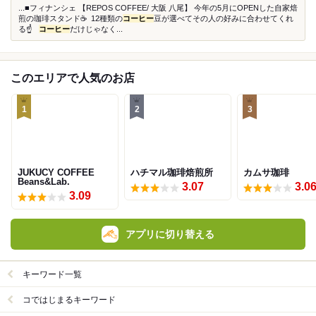
...■フィナンシェ 【REPOS COFFEE/ 大阪 八尾】 今年の5月にOPENした自家焙
煎の珈琲スタンド☕️ ⁡ 12種類の
コーヒー
豆が選べてその人の好みに合わせてくれ
る☝️ ⁡ ⁡
コーヒー
だけじゃなく...
このエリアで人気のお店
1
2
3
JUKUCY COFFEE
ハチマル珈琲焙煎所
カムサ珈琲
Beans&Lab.
3.07
3.0
3.09
アプリに切り替える
キーワード一覧
コではじまるキーワード