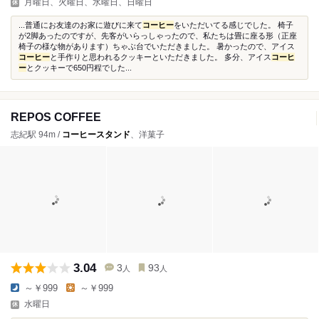
月曜日、火曜日、水曜日、日曜日
...普通にお友達のお家に遊びに来て
コーヒー
をいただいてる感じでした。 椅子
が2脚あったのですが、先客がいらっしゃったので、私たちは畳に座る形（正座
椅子の様な物があります）ちゃぶ台でいただきました。 暑かったので、アイス
コーヒー
と手作りと思われるクッキーといただきました。 多分、アイス
コーヒ
ー
とクッキーで650円程でした...
REPOS COFFEE
志紀駅 94m /
コーヒースタンド
、洋菓子
3.04
3
93
人
人
～￥999
～￥999
水曜日