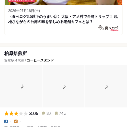
2026年07月18日(土)
〈食べログ3.5以下のうまい店〉大阪・アメ村で台湾トリップ！ 現
地さながらの台湾の味を楽しめる老舗カフェとは？
柏原焙煎所
安堂駅 470m /
コーヒースタンド
3.05
3
74
人
人
-
-