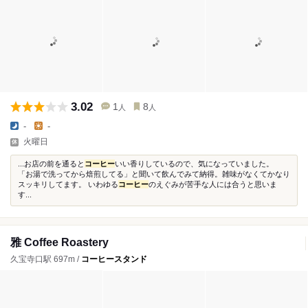
3.02
1
8
人
人
-
-
火曜日
...お店の前を通ると
コーヒー
いい香りしているので、気になっていました。
「お湯で洗ってから焙煎してる」と聞いて飲んでみて納得。雑味がなくてかなり
スッキリしてます。 いわゆる
コーヒー
のえぐみが苦手な人には合うと思いま
す...
雅 Coffee Roastery
久宝寺口駅 697m /
コーヒースタンド