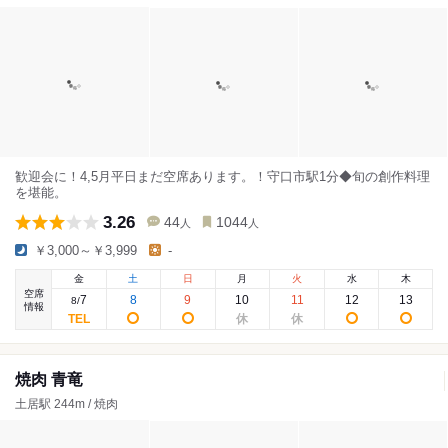
歓迎会に！4,5月平日まだ空席あります。！守口市駅1分◆旬の創作料理
を堪能。
3.26
44
1044
人
人
￥3,000～￥3,999
-
金
土
日
月
火
水
木
空席
7
8
9
10
11
12
13
8
/
情報
焼肉 青竜
土居駅 244m / 焼肉