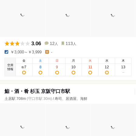
3.06
12
113
人
人
￥3,000～￥3,999
-
金
土
日
月
火
水
木
空席
7
8
9
10
11
12
13
8
/
情報
鮨・酒・肴 杉玉 京阪守口市駅
土居駅 708m
(守口市駅 30m)
/ 寿司、居酒屋、海鮮