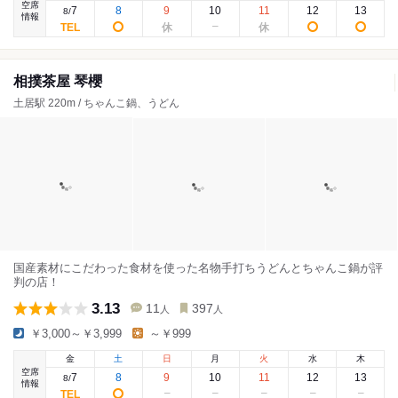
空席
7
8
9
10
11
12
13
8
/
情報
相撲茶屋 琴櫻
土居駅 220m / ちゃんこ鍋、うどん
国産素材にこだわった食材を使った名物手打ちうどんとちゃんこ鍋が評
判の店！
3.13
11
397
人
人
￥3,000～￥3,999
～￥999
金
土
日
月
火
水
木
空席
7
8
9
10
11
12
13
8
/
情報