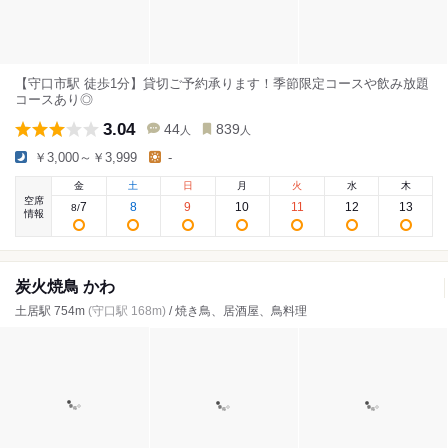
【守口市駅 徒歩1分】貸切ご予約承ります！季節限定コースや飲み放題
コースあり◎
3.04
44
839
人
人
￥3,000～￥3,999
-
金
土
日
月
火
水
木
空席
7
8
9
10
11
12
13
8
/
情報
炭火焼鳥 かわ
土居駅 754m
(守口駅 168m)
/ 焼き鳥、居酒屋、鳥料理