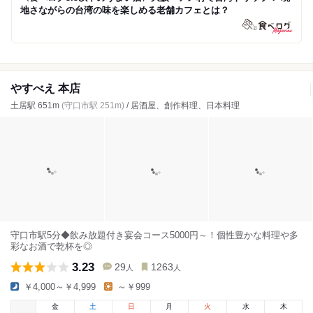
地さながらの台湾の味を楽しめる老舗カフェとは？
やすべえ 本店
土居駅 651m
(守口市駅 251m)
/ 居酒屋、創作料理、日本料理
守口市駅5分◆飲み放題付き宴会コース5000円～！個性豊かな料理や多
彩なお酒で乾杯を◎
3.23
29
1263
人
人
￥4,000～￥4,999
～￥999
金
土
日
月
火
水
木