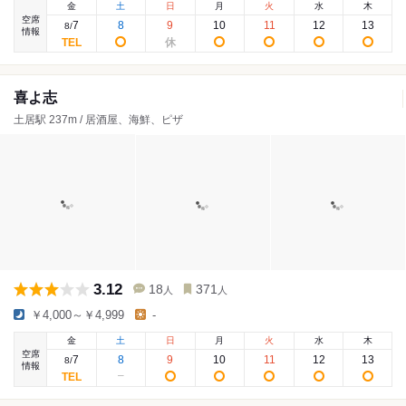
金
土
日
月
火
水
木
空席
7
8
9
10
11
12
13
8
/
情報
喜よ志
土居駅 237m / 居酒屋、海鮮、ピザ
3.12
18
371
人
人
￥4,000～￥4,999
-
金
土
日
月
火
水
木
空席
7
8
9
10
11
12
13
8
/
情報