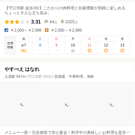
【守口市駅 徒歩3分】こだわりの肉料理と自家燻製が気軽に楽しめる、
ちょっと大人な立ち呑み。
3.31
44
1025
人
人
￥2,000～￥2,999
￥2,000～￥2,999
金
土
日
月
火
水
木
空席
7
8
9
10
11
12
13
8
/
情報
やすべえ はなれ
土居駅 697m
(守口市駅 50m)
/ 居酒屋、中華料理、海鮮
メニュー一新！完全個室で安心宴会！和洋中の美味しいお料理を是非一