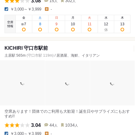
3.08
15
302
人
人
￥3,000～￥3,999
-
金
土
日
月
火
水
木
空席
7
8
9
10
11
12
13
8
/
情報
KICHIRI 守口市駅前
土居駅 565m
(守口市駅 119m)
/ 居酒屋、海鮮、イタリアン
空席あります！団体でのご利用も大歓迎！誕生日やサプライズにもおす
すめ!!
3.04
44
1034
人
人
￥3,000～￥3,999
-