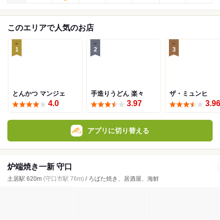
このエリアで人気のお店
1
2
3
とんかつ マンジェ
手造りうどん 楽々
ザ・ミュンヒ
4.0
3.97
3.9
アプリに切り替える
炉端焼き一新 守口
土居駅 620m
(守口市駅 76m)
/ ろばた焼き、居酒屋、海鮮