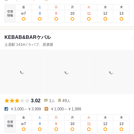
金
土
日
月
火
水
木
空席
7
8
9
10
11
12
13
8
/
情報
KEBAB&BARケバル
土居駅 141m / ケバブ、居酒屋
3.02
1
49
人
人
￥3,000～￥3,999
￥1,000～￥1,999
金
土
日
月
火
水
木
空席
7
8
9
10
11
12
13
8
/
情報