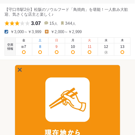
【守口市駅2分】松阪のソウルフード「鳥焼肉」を堪能！一人飲み大歓
迎、気さくな店主と楽しく♪
3.07
15
344
人
人
￥3,000～￥3,999
￥2,000～￥2,999
金
土
日
月
火
水
木
空席
7
8
9
10
11
12
13
8
/
情報