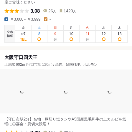
度ご賞味ください
3.08
26
1420
人
人
￥3,000～￥3,999
-
金
土
日
月
火
水
木
空席
7
8
9
10
11
12
13
8
/
情報
大阪守口四天王
土居駅 602m
(守口市駅 120m)
/ 焼肉、韓国料理、ホルモン
【守口市駅2分】名物・厚切り塩タンやA5国産黒毛和牛の上カルビを気
軽に◎宴会・貸切大歓迎！