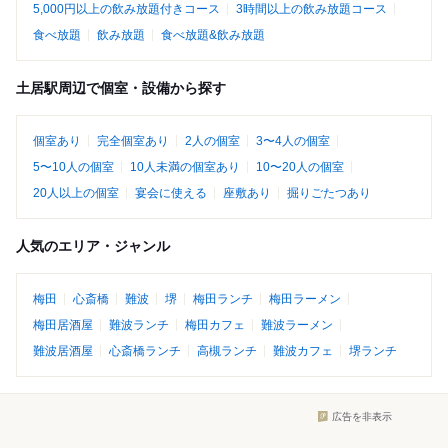
5,000円以上の飲み放題付きコース
3時間以上の飲み放題コース
食べ放題
飲み放題
食べ放題&飲み放題
土居駅周辺で個室・設備から探す
個室あり
完全個室あり
2人の個室
3〜4人の個室
5〜10人の個室
10人未満の個室あり
10〜20人の個室
20人以上の個室
宴会に使える
座敷あり
掘りごたつあり
人気のエリア・ジャンル
梅田
心斎橋
難波
堺
梅田ランチ
梅田ラーメン
梅田居酒屋
難波ランチ
梅田カフェ
難波ラーメン
難波居酒屋
心斎橋ランチ
高槻ランチ
難波カフェ
堺ランチ
広告を非表示