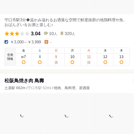
守口市駅3分◆温かみ溢れるお洒落な空間で鮮度抜群の地鶏料理や魚、
おばんざいをお酒と楽しむ♪
3.04
10
320
人
人
￥3,000～￥3,999
-
金
土
日
月
火
水
木
空席
7
8
9
10
11
12
13
8
/
情報
松阪鳥焼き肉 鳥壽
土居駅 662m
(守口市駅 62m)
/ 焼肉、鳥料理、居酒屋