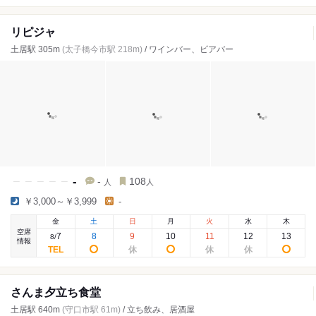
リピジャ
土居駅 305m
(太子橋今市駅 218m)
/ ワインバー、ビアバー
-
-
108
人
人
￥3,000～￥3,999
-
金
土
日
月
火
水
木
空席
7
8
9
10
11
12
13
8
/
情報
さんま夕立ち食堂
土居駅 640m
(守口市駅 61m)
/ 立ち飲み、居酒屋