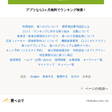
アプリなら1ヶ月無料でランキング検索！
利用規約
食べログについて
携帯電話番号認証とは
口コミ・ランキングに対する取り組み
点数について
飲食店・飲食企業様向けサービス
食べログ店舗会員について
広告（メーカー・団体様等向け）について
機能改善要望
口コミガイドライン
食べログプレミアム
食べログプレミアム無料クーポン
ネット予約（リクエスト予約）
個人情報保護方針
外部送信（オプトアウト）
特定商取引法に基づく表記
推奨環境
ヘルプ・お問い合わせ
採用情報
企業情報
キーワード一覧
サイトマップ
チェーン一覧
言語：
English
简体中文
繁體中文
한국어
日本語
ページの先頭へ
©Kakaku.com, Inc.