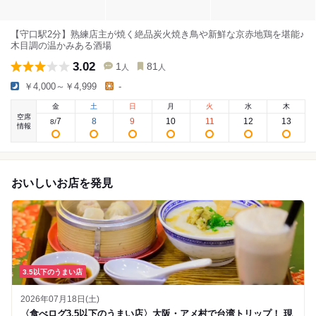
【守口駅2分】熟練店主が焼く絶品炭火焼き鳥や新鮮な京赤地鶏を堪能♪
木目調の温かみある酒場
3.02
1
81
人
人
￥4,000～￥4,999
-
金
土
日
月
火
水
木
空席
7
8
9
10
11
12
13
8
/
情報
おいしいお店を発見
3.5以下のうまい店
2026年07月18日(土)
〈食べログ3.5以下のうまい店〉大阪・アメ村で台湾トリップ！ 現