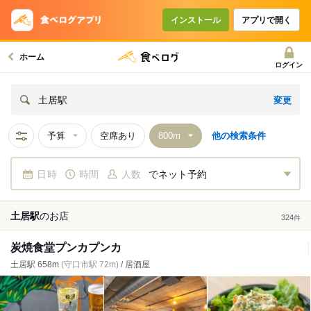
インストール
アプリで開く
ホーム
ログイン
変更
土居駅
予算
空席あり
他の検索条件
日時
時間
人数
でネット予約
土居駅
の
お店
324
件
炭焼食堂プンカプンカ
土居駅 658m
(守口市駅 72m)
/ 居酒屋