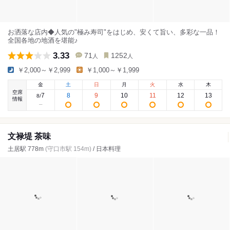
お洒落な店内◆人気の"極み寿司"をはじめ、安くて旨い、多彩な一品！
全国各地の地酒を堪能♪
3.33
71
1252
人
人
￥2,000～￥2,999
￥1,000～￥1,999
金
土
日
月
火
水
木
空席
7
8
9
10
11
12
13
8
/
情報
文禄堤 茶味
土居駅 778m
(守口市駅 154m)
/ 日本料理