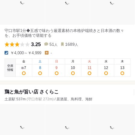
守口市駅1分◆五感で味わう厳選素材の本格炉端焼きと日本酒の数々
を、お手頃価格で堪能する
3.25
51
1689
人
人
￥4,000～￥4,999
-
金
土
日
月
火
水
木
空席
7
8
9
10
11
12
13
8
/
情報
鶏と魚が旨い店 さくらこ
土居駅 537m
(守口市駅 272m)
/ 居酒屋、鳥料理、海鮮