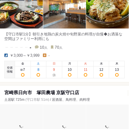
【守口市駅1分】朝引き地鶏の炭火焼や旬野菜の料理が自慢◆お洒落な
空間はファミリー利用にも
-
10
70
人
人
￥3,000～￥3,999
-
金
土
日
月
火
水
木
空席
7
8
9
10
11
12
13
8
/
情報
宮崎県日向市 塚田農場 京阪守口店
土居駅 725m
(守口市駅 51m)
/ 居酒屋、鳥料理、肉料理