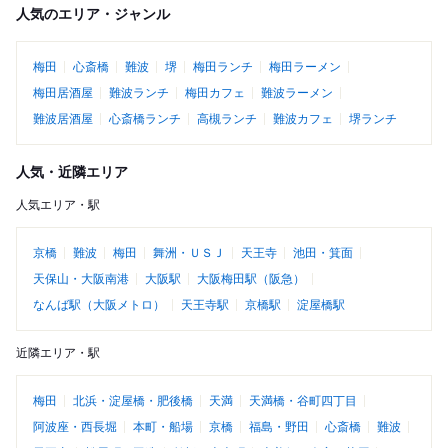
人気のエリア・ジャンル
梅田
心斎橋
難波
堺
梅田ランチ
梅田ラーメン
梅田居酒屋
難波ランチ
梅田カフェ
難波ラーメン
難波居酒屋
心斎橋ランチ
高槻ランチ
難波カフェ
堺ランチ
人気・近隣エリア
人気エリア・駅
京橋
難波
梅田
舞洲・ＵＳＪ
天王寺
池田・箕面
天保山・大阪南港
大阪駅
大阪梅田駅（阪急）
なんば駅（大阪メトロ）
天王寺駅
京橋駅
淀屋橋駅
近隣エリア・駅
梅田
北浜・淀屋橋・肥後橋
天満
天満橋・谷町四丁目
阿波座・西長堀
本町・船場
京橋
福島・野田
心斎橋
難波