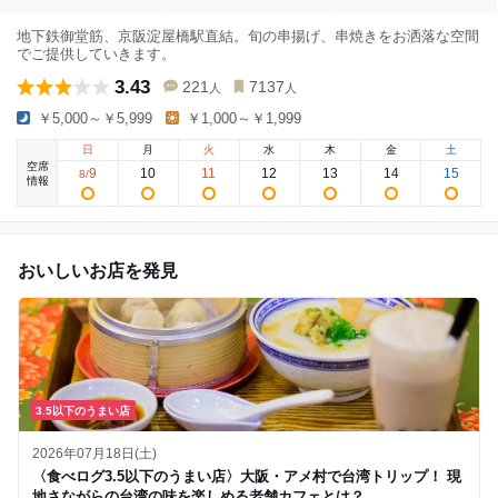
地下鉄御堂筋、京阪淀屋橋駅直結。旬の串揚げ、串焼きをお洒落な空間
でご提供していきます。
3.43
221
7137
人
人
￥5,000～￥5,999
￥1,000～￥1,999
日
月
火
水
木
金
土
空席
9
10
11
12
13
14
15
8
/
情報
おいしいお店を発見
3.5以下のうまい店
2026年07月18日(土)
〈食べログ3.5以下のうまい店〉大阪・アメ村で台湾トリップ！ 現
地さながらの台湾の味を楽しめる老舗カフェとは？