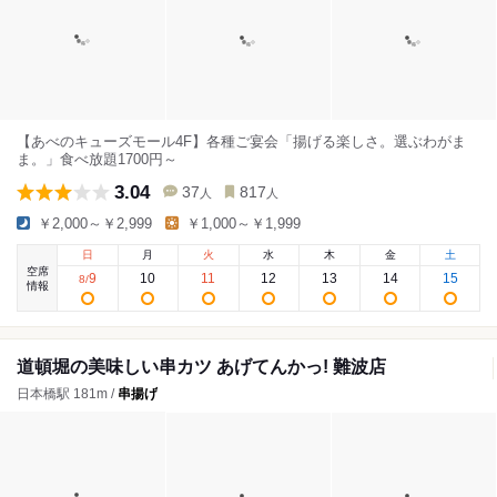
【あべのキューズモール4F】各種ご宴会「揚げる楽しさ。選ぶわがま
ま。」食べ放題1700円～
3.04
37
817
人
人
￥2,000～￥2,999
￥1,000～￥1,999
日
月
火
水
木
金
土
空席
9
10
11
12
13
14
15
8
/
情報
道頓堀の美味しい串カツ あげてんかっ! 難波店
日本橋駅 181m /
串揚げ