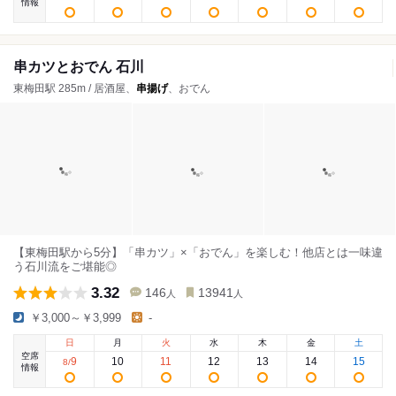
情報
串カツとおでん 石川
東梅田駅 285m / 居酒屋、
串揚げ
、おでん
【東梅田駅から5分】「串カツ」×「おでん」を楽しむ！他店とは一味違
う石川流をご堪能◎
3.32
146
13941
人
人
￥3,000～￥3,999
-
日
月
火
水
木
金
土
空席
9
10
11
12
13
14
15
8
/
情報