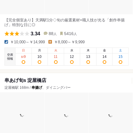
【完全個室あり】天満駅1分◇旬の厳選素材×職人技が光る「創作串揚
げ」特別な日に◎
3.34
88
5416
人
人
￥10,000～￥14,999
￥8,000～￥9,999
日
月
火
水
木
金
土
空席
9
10
11
12
13
14
15
8
/
情報
串あげ旬s 淀屋橋店
淀屋橋駅 168m /
串揚げ
、ダイニングバー