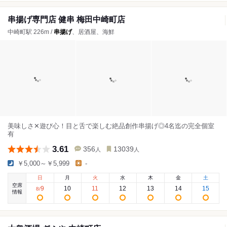
串揚げ専門店 健串 梅田中崎町店
中崎町駅 226m /
串揚げ
、居酒屋、海鮮
美味しさ✕遊び心！目と舌で楽しむ絶品創作串揚げ◎4名迄の完全個室
有
3.61
356
13039
人
人
￥5,000～￥5,999
-
日
月
火
水
木
金
土
空席
9
10
11
12
13
14
15
8
/
情報