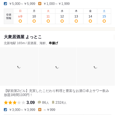
￥5,000～￥5,999
￥1,000～￥1,999
日
月
火
水
木
金
土
空席
9
10
11
12
13
14
15
8
/
情報
大衆居酒屋 よっとこ
北新地駅 165m / 居酒屋、海鮮、
串揚げ
【駅前第2ビル】充実したこだわり料理と豊富なお酒◎卓上サワー飲み
放題1時間1100円！
3.09
86
2324
人
人
￥3,000～￥3,999
～￥999