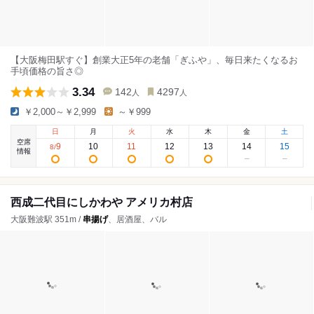
【大阪梅田駅すぐ】創業大正5年の老舗「ぎふや」、毎日来たくなるお
手頃価格の旨さ◎
3.34
142
4297
人
人
￥2,000～￥2,999
～￥999
日
月
火
水
木
金
土
空席
9
10
11
12
13
14
15
8
/
情報
西成二代目にしかわや アメリカ村店
大阪難波駅 351m /
串揚げ
、居酒屋、バル