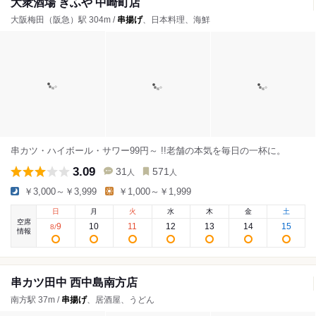
大衆酒場 ぎふや 中崎町店
大阪梅田（阪急）駅 304m /
串揚げ
、日本料理、海鮮
串カツ・ハイボール・サワー99円～ !!老舗の本気を毎日の一杯に。
3.09
31
571
人
人
￥3,000～￥3,999
￥1,000～￥1,999
日
月
火
水
木
金
土
空席
9
10
11
12
13
14
15
8
/
情報
串カツ田中 西中島南方店
南方駅 37m /
串揚げ
、居酒屋、うどん