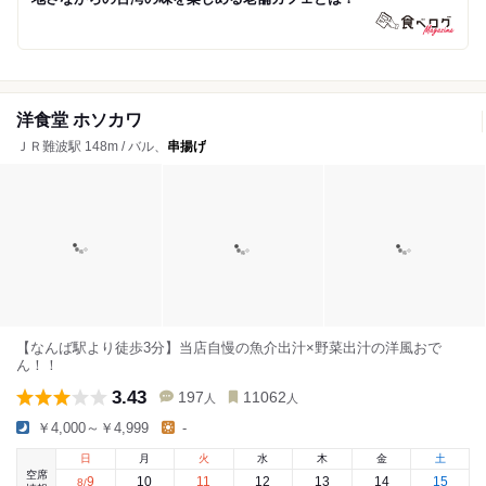
洋食堂 ホソカワ
ＪＲ難波駅 148m / バル、
串揚げ
【なんば駅より徒歩3分】当店自慢の魚介出汁×野菜出汁の洋風おで
ん！！
3.43
197
11062
人
人
￥4,000～￥4,999
-
日
月
火
水
木
金
土
空席
9
10
11
12
13
14
15
8
/