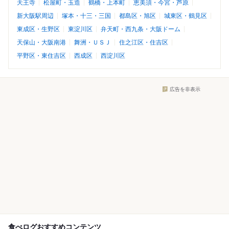
天王寺
松屋町・玉造
鶴橋・上本町
恵美須・今宮・芦原
新大阪駅周辺
塚本・十三・三国
都島区・旭区
城東区・鶴見区
東成区・生野区
東淀川区
弁天町・西九条・大阪ドーム
天保山・大阪南港
舞洲・ＵＳＪ
住之江区・住吉区
平野区・東住吉区
西成区
西淀川区
広告を非表示
食べログおすすめコンテンツ