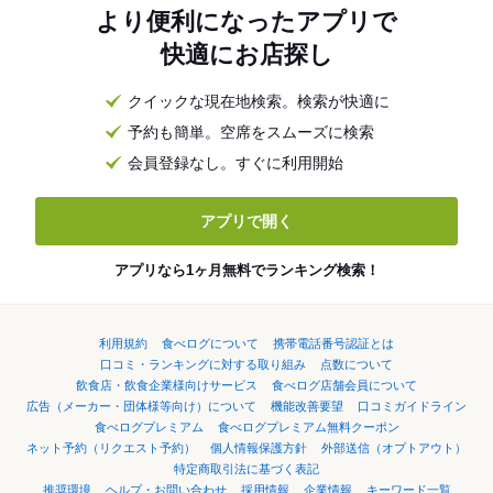
より便利になったアプリで
快適にお店探し
クイックな現在地検索。検索が快適に
予約も簡単。空席をスムーズに検索
会員登録なし。すぐに利用開始
アプリで開く
アプリなら1ヶ月無料でランキング検索！
利用規約
食べログについて
携帯電話番号認証とは
口コミ・ランキングに対する取り組み
点数について
飲食店・飲食企業様向けサービス
食べログ店舗会員について
広告（メーカー・団体様等向け）について
機能改善要望
口コミガイドライン
食べログプレミアム
食べログプレミアム無料クーポン
ネット予約（リクエスト予約）
個人情報保護方針
外部送信（オプトアウト）
特定商取引法に基づく表記
推奨環境
ヘルプ・お問い合わせ
採用情報
企業情報
キーワード一覧