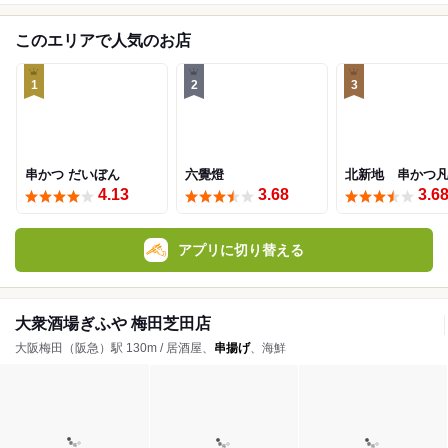
このエリアで人気のお店
1
2
3
串かつ だいぼん
六覺燈
北新地 串かつ
4.13
3.68
3.6
アプリに切り替える
大衆酒場ぎふや 梅田芝田店
大阪梅田（阪急）駅 130m / 居酒屋、
串揚げ
、海鮮