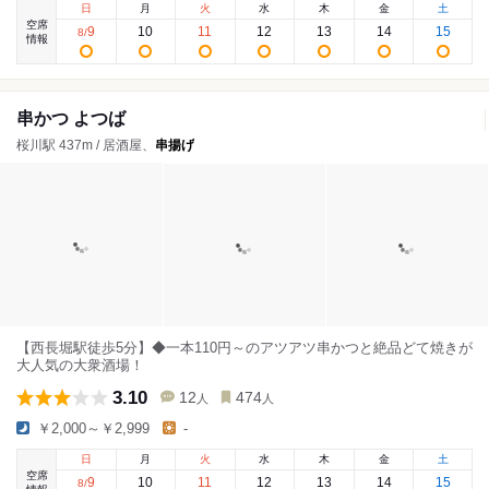
日
月
火
水
木
金
土
空席
9
10
11
12
13
14
15
8
/
情報
串かつ よつば
桜川駅 437m / 居酒屋、
串揚げ
【西長堀駅徒歩5分】◆一本110円～のアツアツ串かつと絶品どて焼きが
大人気の大衆酒場！
3.10
12
474
人
人
￥2,000～￥2,999
-
日
月
火
水
木
金
土
空席
9
10
11
12
13
14
15
8
/