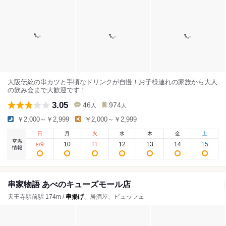
大阪伝統の串カツと手頃なドリンクが自慢！お子様連れの家族から大人
の飲み会まで大歓迎です！
3.05
46
974
人
人
￥2,000～￥2,999
￥2,000～￥2,999
日
月
火
水
木
金
土
空席
9
10
11
12
13
14
15
8
/
情報
串家物語 あべのキューズモール店
天王寺駅前駅 174m /
串揚げ
、居酒屋、ビュッフェ