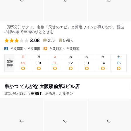
【駅5分】サクッ。名物「天使のエビ」と厳選ワインが織りなす、難波
の隠れ家で至福のひとときを
3.08
23
598
人
人
￥3,000～￥3,999
￥3,000～￥3,999
日
月
火
水
木
金
土
空席
9
10
11
12
13
14
15
8
/
情報
串かつ でんがな 大阪駅前第2ビル店
北新地駅 135m /
串揚げ
、居酒屋、ホルモン