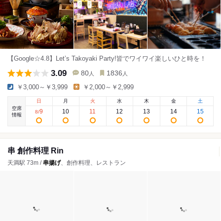
【Google☆4.8】Let’s Takoyaki Party!皆でワイワイ楽しいひと時を！
3.09
80
1836
人
人
￥3,000～￥3,999
￥2,000～￥2,999
日
月
火
水
木
金
土
空席
9
10
11
12
13
14
15
8
/
情報
串 創作料理 Rin
天満駅 73m /
串揚げ
、創作料理、レストラン