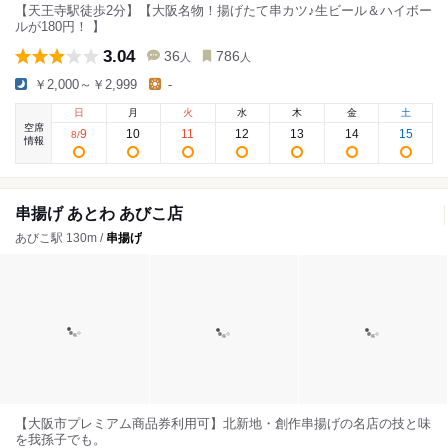
【天王寺駅徒歩2分】【大阪名物！揚げたて串カツ♪生ビール＆ハイボー
ルが180円！ 】
3.04
36
786
人
人
￥2,000～￥2,999
-
日
月
火
水
木
金
土
空席
9
10
11
12
13
14
15
8
/
情報
串揚げ あとわ あびこ店
あびこ駅 130m /
串揚げ
【大阪市プレミアム商品券利用可】北新地・創作串揚げの名店の技と味
を我孫子でも。