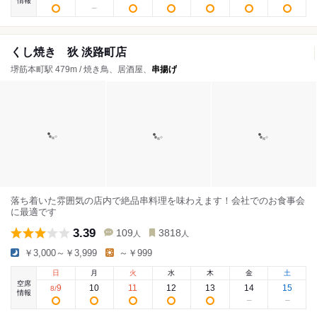
情報
くし焼き 狄 淡路町店
堺筋本町駅 479m / 焼き鳥、居酒屋、
串揚げ
落ち着いた雰囲気の店内で絶品串料理を味わえます！会社でのお食事会
に最適です
3.39
109
3818
人
人
￥3,000～￥3,999
～￥999
日
月
火
水
木
金
土
空席
9
10
11
12
13
14
15
8
/
情報