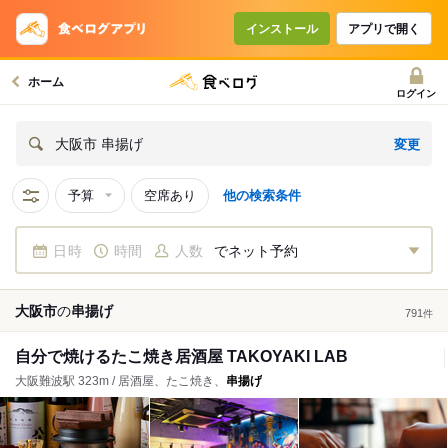
インストール
アプリで開く
ホーム
ログイン
変更
大阪市 串揚げ
予算
空席あり
他の検索条件
日時
時間
人数
でネット予約
大阪市
の
串揚げ
791
件
自分で焼けるたこ焼き居酒屋 TAKOYAKI LAB
大阪難波駅 323m / 居酒屋、たこ焼き、
串揚げ