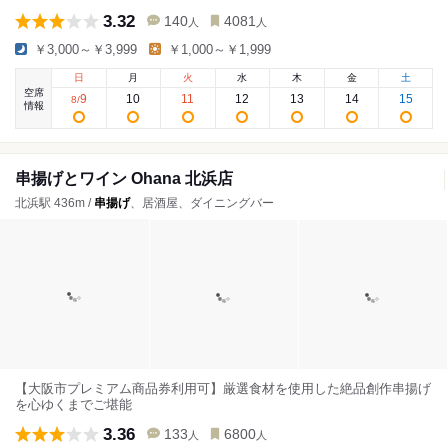
3.32
140
4081
人
人
￥3,000～￥3,999
￥1,000～￥1,999
日
月
火
水
木
金
土
空席
9
10
11
12
13
14
15
8
/
情報
串揚げとワイン Ohana 北浜店
北浜駅 436m /
串揚げ
、居酒屋、ダイニングバー
【大阪市プレミアム商品券利用可】厳選食材を使用した絶品創作串揚げ
を心ゆくまでご堪能
3.36
133
6800
人
人