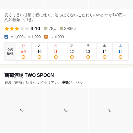
安くて旨い◎驚く程に軽く、油っぽくないこだわりの串かつが140円～
約40種類ご用意♪
3.10
78
3936
人
人
￥1,000～￥1,999
～￥999
日
月
火
水
木
金
土
空席
9
10
11
12
13
14
15
8
/
情報
葡萄酒場 TWO SPOON
難波（南海）駅 97m / イタリアン、
串揚げ
、バル