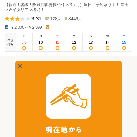
【駅近！各線大阪難波駅徒歩3分】8/3（月）当日ご予約承り中！ 串カ
ツ＆イタリアン堪能！
3.31
128
8449
人
人
￥2,000～￥2,999
-
日
月
火
水
木
金
土
空席
9
10
11
12
13
14
15
8
/
情報