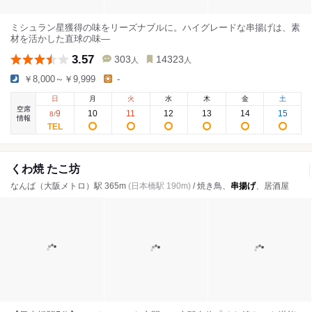
ミシュラン星獲得の味をリーズナブルに。ハイグレードな串揚げは、素
材を活かした直球の味―
3.57
303
14323
人
人
￥8,000～￥9,999
-
日
月
火
水
木
金
土
空席
9
10
11
12
13
14
15
8
/
情報
くわ焼 たこ坊
なんば（大阪メトロ）駅 365m
(日本橋駅 190m)
/ 焼き鳥、
串揚げ
、居酒屋