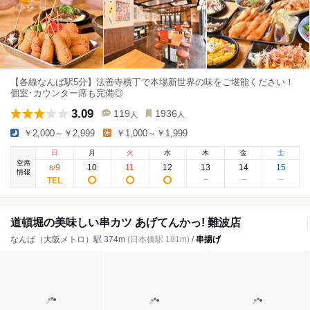
【各線なんば駅5分】法善寺横丁で本場新世界の味をご堪能ください！
個室･カウンター席も完備◎
3.09
119
1936
人
人
￥2,000～￥2,999
￥1,000～￥1,999
日
月
火
水
木
金
土
空席
9
10
11
12
13
14
15
8
/
情報
道頓堀の美味しい串カツ あげてんかっ! 難波店
なんば（大阪メトロ）駅 374m
(日本橋駅 181m)
/
串揚げ