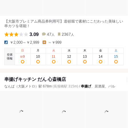
【大阪市プレミアム商品券利用可】道頓堀で素材にこだわった美味しい
串カツを堪能！
3.09
47
2367
人
人
￥2,000～￥2,999
～￥999
日
月
火
水
木
金
土
空席
9
10
11
12
13
14
15
8
/
情報
串揚げキッチン だん 心斎橋店
なんば（大阪メトロ）駅 678m
(長堀橋駅 315m)
/
串揚げ
、居酒屋、バル