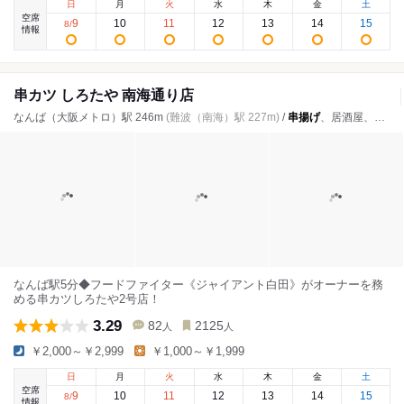
日
月
火
水
木
金
土
空席
9
10
11
12
13
14
15
8
/
情報
串カツ しろたや 南海通り店
なんば（大阪メトロ）駅 246m
(難波（南海）駅 227m)
/
串揚げ
、居酒屋、もつ焼き
なんば駅5分◆フードファイター《ジャイアント白田》がオーナーを務
める串カツしろたや2号店！
3.29
82
2125
人
人
￥2,000～￥2,999
￥1,000～￥1,999
日
月
火
水
木
金
土
空席
9
10
11
12
13
14
15
8
/
情報