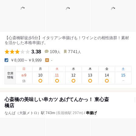
【心斎橋駅徒歩5分】イタリアン串揚げも！ワインとの相性抜群！素材
を活かした本格串揚げ。
3.38
109
7741
人
人
￥8,000～￥9,999
-
日
月
火
水
木
金
土
空席
9
10
11
12
13
14
15
8
/
情報
心斎橋の美味しい串カツ あげてんかっ！ 東心斎
橋店
なんば（大阪メトロ）駅 743m
(長堀橋駅 297m)
/
串揚げ