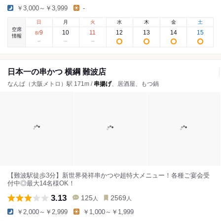
￥3,000～￥3,999
-
日
月
火
水
木
金
土
空席
9
10
11
12
13
14
15
8
/
情報
日本一の串かつ 横綱 難波店
なんば（大阪メトロ）駅 171m /
串揚げ
、居酒屋、もつ鍋
【難波駅徒歩3分】新世界発祥串かつや超特大メニュー！各種ご宴会受
付中◎最大14名様OK！
3.13
125
2569
人
人
￥2,000～￥2,999
￥1,000～￥1,999