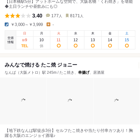
【日本橋駅5分】アットホームな空間で、大阪名物「くわ焼き」を堪能
◆土日ランチや昼飲みにも◎
3.40
177
8171
人
人
￥3,000～￥3,999
-
日
月
火
水
木
金
土
空席
9
10
11
12
13
14
15
8
/
情報
みんなで焼ける たこ焼 ジョニー
なんば（大阪メトロ）駅 245m / たこ焼き、
串揚げ
、居酒屋
【地下鉄なんば駅徒歩3分】セルフたこ焼きや当たり付串カツあり！胸
躍る大阪のエンジョイ酒場♪