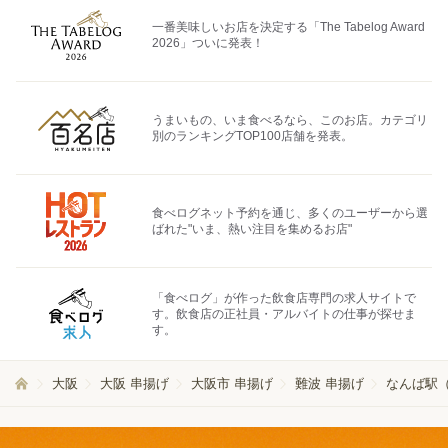
一番美味しいお店を決定する「The Tabelog Award
2026」ついに発表！
うまいもの、いま食べるなら、このお店。カテゴリ
別のランキングTOP100店舗を発表。
食べログネット予約を通じ、多くのユーザーから選
ばれた"いま、熱い注目を集めるお店"
「食べログ」が作った飲食店専門の求人サイトで
す。飲食店の正社員・アルバイトの仕事が探せま
す。
大阪
大阪 串揚げ
大阪市 串揚げ
難波 串揚げ
なんば駅（