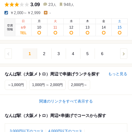
3.09
23
948
人
人
￥2,000～￥2,999
-
日
月
火
水
木
金
土
空席
9
10
11
12
13
14
15
8
/
情報
1
2
3
4
5
6
なんば駅（大阪メトロ）周辺で串揚げランチを探す
もっと見る
～1,000円
1,000円 ～ 2,000円
2,000円～
関連のリンクをすべて表示する
なんば駅（大阪メトロ）周辺×串揚げでコースから探す
3,000円以下のコース
4,000円以下のコース