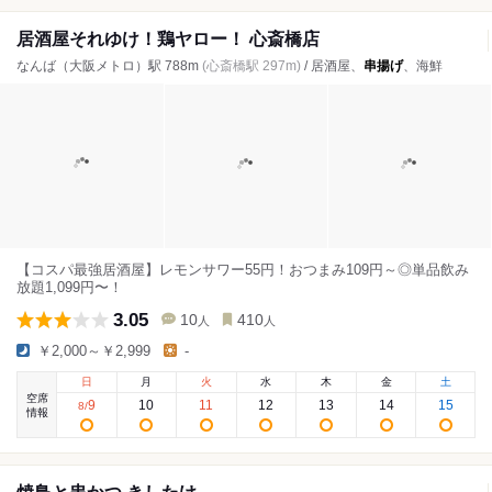
居酒屋それゆけ！鶏ヤロー！ 心斎橋店
なんば（大阪メトロ）駅 788m
(心斎橋駅 297m)
/ 居酒屋、
串揚げ
、海鮮
【コスパ最強居酒屋】レモンサワー55円！おつまみ109円～◎単品飲み
放題1,099円〜！
3.05
10
410
人
人
￥2,000～￥2,999
-
日
月
火
水
木
金
土
空席
9
10
11
12
13
14
15
8
/
情報