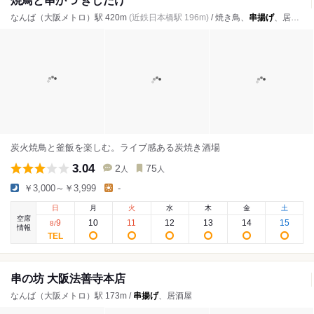
焼鳥と串かつ きしたけ
なんば（大阪メトロ）駅 420m
(近鉄日本橋駅 196m)
/ 焼き鳥、
串揚げ
、居酒屋
炭火焼鳥と釜飯を楽しむ。ライブ感ある炭焼き酒場
3.04
2
75
人
人
￥3,000～￥3,999
-
日
月
火
水
木
金
土
空席
9
10
11
12
13
14
15
8
/
情報
串の坊 大阪法善寺本店
なんば（大阪メトロ）駅 173m /
串揚げ
、居酒屋