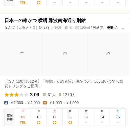
日本一の串かつ 横綱 難波南海通り別館
なんば（大阪メトロ）駅 273m
(難波（南海）駅 196m)
/ 居酒屋、
串揚げ
、お好み焼き
【なんば駅 徒歩2分】「横綱」が誇る旨い串かつと、365⽇いつでも激
安ドリンクをご提供！
3.09
61
1270
人
人
￥2,000～￥2,999
￥1,000～￥1,999
日
月
火
水
木
金
土
空席
9
10
11
12
13
14
15
8
/
情報