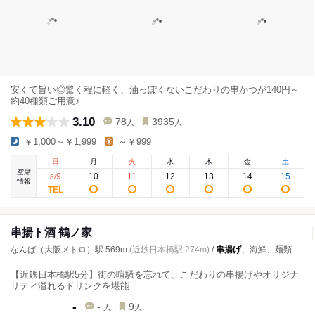
安くて旨い◎驚く程に軽く、油っぽくないこだわりの串かつが140円～
約40種類ご用意♪
3.10
78
3935
人
人
￥1,000～￥1,999
～￥999
日
月
火
水
木
金
土
空席
9
10
11
12
13
14
15
8
/
情報
串揚ト酒 鶴ノ家
なんば（大阪メトロ）駅 569m
(近鉄日本橋駅 274m)
/
串揚げ
、海鮮、麺類
【近鉄日本橋駅5分】街の喧騒を忘れて、こだわりの串揚げやオリジナ
リティ溢れるドリンクを堪能
-
-
9
人
人