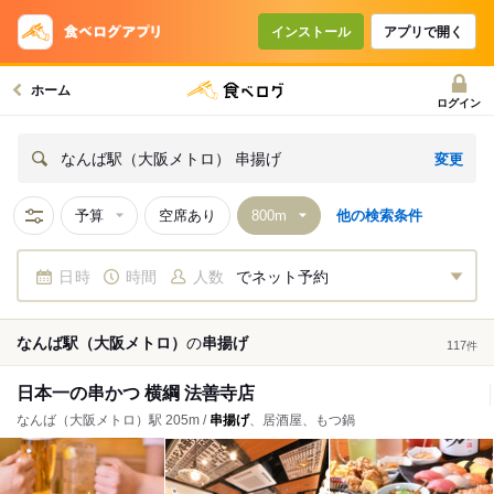
インストール
アプリで開く
ホーム
ログイン
変更
なんば駅（大阪メトロ） 串揚げ
予算
空席あり
他の検索条件
日時
時間
人数
でネット予約
なんば駅（大阪メトロ）
の
串揚げ
117
件
日本一の串かつ 横綱 法善寺店
なんば（大阪メトロ）駅 205m /
串揚げ
、居酒屋、もつ鍋