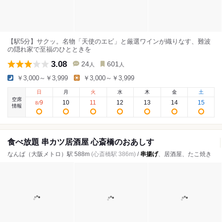
【駅5分】サクッ。名物「天使のエビ」と厳選ワインが織りなす、難波
の隠れ家で至福のひとときを
3.08
24
601
人
人
￥3,000～￥3,999
￥3,000～￥3,999
日
月
火
水
木
金
土
空席
9
10
11
12
13
14
15
8
/
情報
食べ放題 串カツ居酒屋 心斎橋のおあしす
なんば（大阪メトロ）駅 588m
(心斎橋駅 386m)
/
串揚げ
、居酒屋、たこ焼き