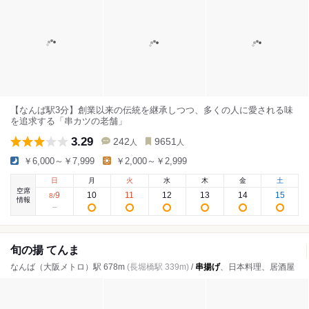
【なんば駅3分】創業以来の伝統を継承しつつ、多くの人に愛される味
を追求する「串カツの老舗」
3.29
242
9651
人
人
￥6,000～￥7,999
￥2,000～￥2,999
日
月
火
水
木
金
土
空席
9
10
11
12
13
14
15
8
/
情報
旬の揚 てんま
なんば（大阪メトロ）駅 678m
(長堀橋駅 339m)
/
串揚げ
、日本料理、居酒屋