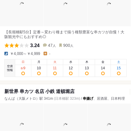
【長堀橋駅5分】定番～変わり種まで揃う種類豊富な串カツが自慢！大
阪観光中にもおすすめ◎
3.24
47
900
人
人
￥4,000～￥4,999
-
日
月
火
水
木
金
土
空席
9
10
11
12
13
14
15
8
/
情報
新世界 串カツ 名店 小鉄 道頓堀店
なんば（大阪メトロ）駅 341m
(日本橋駅 323m)
/
串揚げ
、居酒屋、日本料理