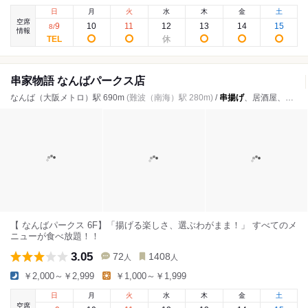
日
月
火
水
木
金
土
空席
9
10
11
12
13
14
15
8
/
情報
串家物語 なんばパークス店
なんば（大阪メトロ）駅 690m
(難波（南海）駅 280m)
/
串揚げ
、居酒屋、ビュッフェ
【 なんばパークス 6F】「揚げる楽しさ、選ぶわがまま！」 すべてのメ
ニューが食べ放題！！
3.05
72
1408
人
人
￥2,000～￥2,999
￥1,000～￥1,999
日
月
火
水
木
金
土
空席