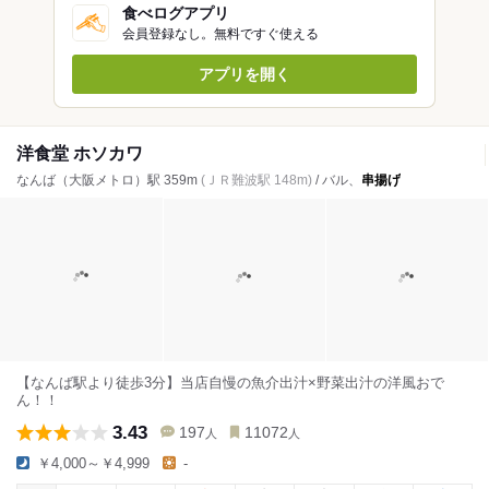
食べログアプリ
会員登録なし。無料ですぐ使える
アプリを開く
洋食堂 ホソカワ
なんば（大阪メトロ）駅 359m
(ＪＲ難波駅 148m)
/ バル、
串揚げ
【なんば駅より徒歩3分】当店自慢の魚介出汁×野菜出汁の洋風おで
ん！！
3.43
197
11072
人
人
￥4,000～￥4,999
-