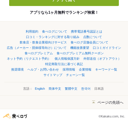
アプリなら1ヶ月無料でランキング検索！
利用規約
食べログについて
携帯電話番号認証とは
口コミ・ランキングに対する取り組み
点数について
飲食店・飲食企業様向けサービス
食べログ店舗会員について
広告（メーカー・団体様等向け）について
機能改善要望
口コミガイドライン
食べログプレミアム
食べログプレミアム無料クーポン
ネット予約（リクエスト予約）
個人情報保護方針
外部送信（オプトアウト）
特定商取引法に基づく表記
推奨環境
ヘルプ・お問い合わせ
採用情報
企業情報
キーワード一覧
サイトマップ
チェーン一覧
言語：
English
简体中文
繁體中文
한국어
日本語
ページの先頭へ
©Kakaku.com, Inc.