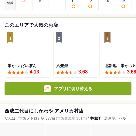
9
10
11
12
13
14
15
8
/
情報
このエリアで人気のお店
1
2
3
串かつ だいぼん
六覺燈
北新地 串かつ
4.13
3.68
3.6
アプリに切り替える
西成二代目にしかわや アメリカ村店
なんば（大阪メトロ）駅 377m
(大阪難波駅 351m)
/
串揚げ
、居酒屋、バル