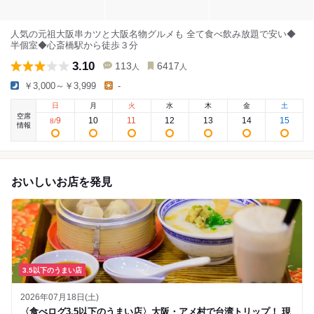
人気の元祖大阪串カツと大阪名物グルメも 全て食べ飲み放題で安い◆
半個室◆心斎橋駅から徒歩３分
3.10
113
6417
人
人
￥3,000～￥3,999
-
日
月
火
水
木
金
土
空席
9
10
11
12
13
14
15
8
/
情報
おいしいお店を発見
3.5以下のうまい店
2026年07月18日(土)
〈食べログ3.5以下のうまい店〉大阪・アメ村で台湾トリップ！ 現