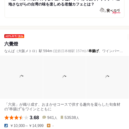
地さながらの台湾の味を楽しめる老舗カフェとは？
六覺燈
なんば（大阪メトロ）駅 594m
(近鉄日本橋駅 157m)
/
串揚げ
、ワインバー、日本料理
「六覚」が織り成す、おまかせコースで供する趣向を凝らした旬食材
の“串揚げ”をワインとともに
3.68
941
53538
人
人
￥10,000～￥14,999
-