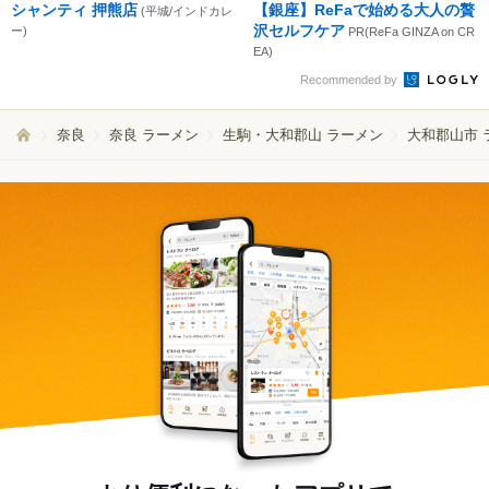
シャンティ 押熊店
【銀座】ReFaで始める大人の贅
(平城/インドカレ
沢セルフケア
ー)
PR(ReFa GINZA on CR
EA)
Recommended by
奈良
奈良 ラーメン
生駒・大和郡山 ラーメン
大和郡山市 