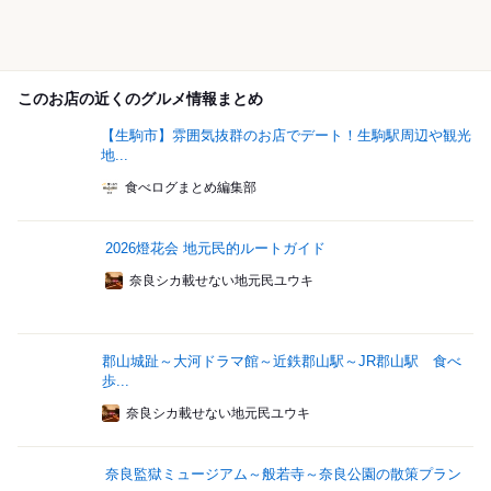
このお店の近くのグルメ情報まとめ
【生駒市】雰囲気抜群のお店でデート！生駒駅周辺や観光
地...
食べログまとめ編集部
2026燈花会 地元民的ルートガイド
奈良シカ載せない地元民ユウキ
郡山城趾～大河ドラマ館～近鉄郡山駅～JR郡山駅 食べ
歩...
奈良シカ載せない地元民ユウキ
奈良監獄ミュージアム～般若寺～奈良公園の散策プラン