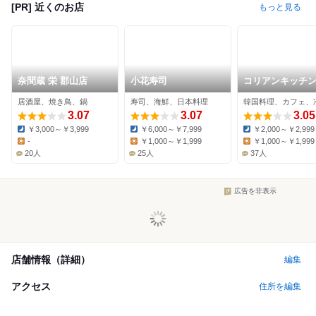
[PR] 近くのお店
もっと見る
奈間蔵 栄 郡山店
小花寿司
コリアンキッチン
ジャン イオンモ
居酒屋、焼き鳥、鍋
寿司、海鮮、日本料理
韓国料理、カフェ、
大和郡山店
3.07
3.07
3.05
￥3,000～￥3,999
￥6,000～￥7,999
￥2,000～￥2,999
Dinner:
Dinner:
Dinner:
-
￥1,000～￥1,999
￥1,000～￥1,999
Lunch:
Lunch:
Lunch:
20人
25人
37人
広告を非表示
店舗情報（詳細）
編集
アクセス
住所を編集