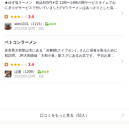
★ゆず塩ラーメン 税込820円✕② 11時〜14時の間サービスタイムでお
にぎりがサービスで付いていました(^o^) ラーメンはあっさりとした塩ラ
ーメンでゆずがとても良いアクセン...
3.0
Lunch:
alex1101
（1115）
2023/05 訪問
1回
ベトコンラーメン
奈良県大和郡山市にある「水舞饌(スイブセン)」さんに昼食を取るために
初訪問。 JR大和路線「大和小泉」駅スグにあるお店です。 平日お昼
11:10過ぎに同僚と2人にて入店...
3.4
Lunch:
ば麦
（1208）
2023/05 訪問
1回
口コミをもっと見る（52人）