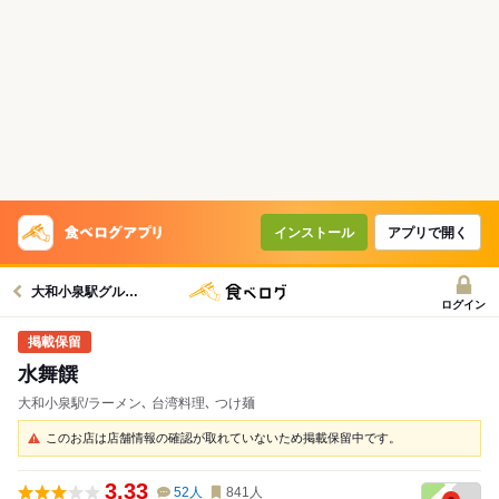
インストール
アプリで開く
大和小泉駅グルメへ
ログイン
水舞饌
大和小泉駅/ラーメン､ 台湾料理､ つけ麺
このお店は店舗情報の確認が取れていないため掲載保留中です。
3.33
52
人
841
人