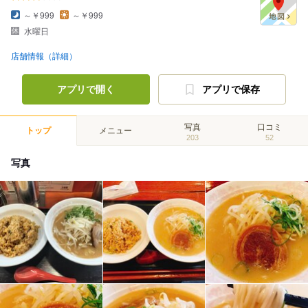
～￥999
～￥999
水曜日
店舗情報（詳細）
アプリで開く
アプリで保存
写真
口コミ
トップ
メニュー
203
52
写真