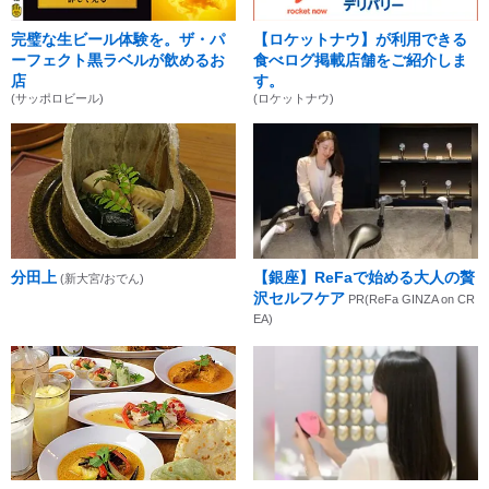
完璧な生ビール体験を。ザ・パ
【ロケットナウ】が利用できる
ーフェクト黒ラベルが飲めるお
食べログ掲載店舗をご紹介しま
店
す。
(サッポロビール)
(ロケットナウ)
分田上
【銀座】ReFaで始める大人の贅
(新大宮/おでん)
沢セルフケア
PR(ReFa GINZA on CR
EA)