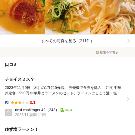
すべての写真を見る（211件）
広告を非表示
口コミ
チョイスミス？
2023年11月9日（木）の17時15分着。 券売機で食券を購入。 注文 中華
丼定食 990円 中華丼とラーメンのセット。ラーメンはしょう油・塩・こ
ってり・みそ・ピ...
3.1
Dinner:
next challenger 42
（243）
2023/11 訪問
1回
ゆず塩ラーメン！