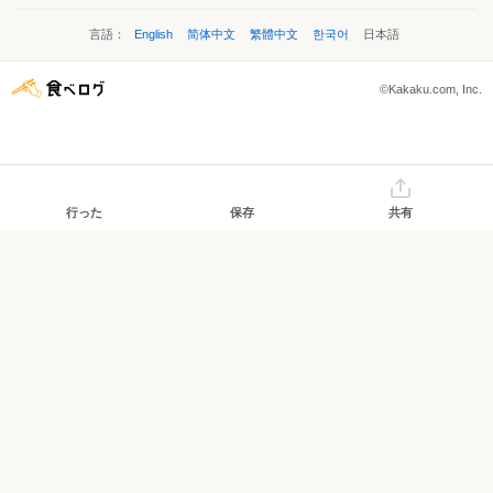
言語：
English
简体中文
繁體中文
한국어
日本語
©Kakaku.com, Inc.
行った
保存
共有