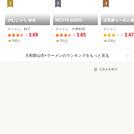
1
2
3
がむしゃら 奈良
MENYA BIBIRI
古民家らーめん
ラーメン、餃子
ラーメン、中華料理
ラーメン
3.69
3.65
3.47
768人
751人
118人
大和郡山市×ラーメン
のランキングをもっと見る
広告を非表示