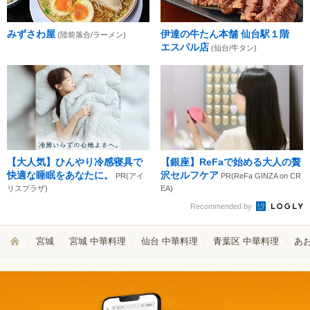
みずさわ屋
伊達の牛たん本舗 仙台駅１階
(陸前落合/ラーメン)
エスパル店
(仙台/牛タン)
【大人気】ひんやり冷感寝具で
【銀座】ReFaで始める大人の贅
快適な睡眠をあなたに。
沢セルフケア
PR(アイ
PR(ReFa GINZA on CR
リスプラザ)
EA)
Recommended by
宮城
宮城 中華料理
仙台 中華料理
青葉区 中華料理
あ