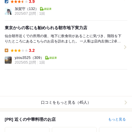
3.9
Dinner:
加賀守
（132）
2025/07 訪問
1回
東京からの客にも勧められる朝市地下実力店
仙台朝市近くでの所用の後、地下に飲食街があることに気づき、階段を下
りたところにあるこちらのお店を訪れました。 一人客は店内左側に2卓あ
る円卓の手前に誘導されます。奥のもう1卓は、...
3.2
Lunch:
yzou3525
（309）
2025/05 訪問
1回
口コミをもっと見る（45人）
[PR] 近くの中華料理のお店
もっと見る