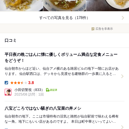
すべての写真を見る（178件）
広告を非表示
口コミ
平日夜の晩ごはんに懐に優しくボリューム満点な定食メニュー
をどうぞ！
仙台朝市からほど近い、仙台アメ横のある雑居ビルの地下一階にお店があ
ります。 仙台駅西口は、デッキから見渡せる建物群の一歩裏に入ると、
そこは時間の止まった昭和の雰囲気が漂うエリ...
3.8
Dinner:
小田切警視
（833）
2025/08 訪問
1回
八宝どころではない騒ぎの八宝菜の丼メシ
仙台朝市の地下。ここは市場特有の活気と雑然が仙台駅前で味わえる稀有
な一角。地下にもいい店があるのですよ。 本日は町中華といってよい中
華料理屋さんで晩ごはん。地下に降りると、一瞬、...