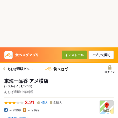
インストール
アプリで開く
あおば通駅グルメへ
ログイン
東海一品香 アメ横店
(トウカイイッピンコウ)
あおば通駅/中華料理
3.21
45
人
538
人
～￥999
～￥999