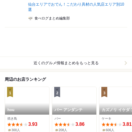
仙台エリアでおでん！こだわり具材の人気店エリア別10
選
食べログまとめ編集部
近くのグルメ情報まとめをもっと見る
周辺のお店ランキング
1
2
3
hou
バー アンダンテ
カズノリ イケダ 
ディヴィデュエル
焼き鳥
バー
ケーキ
スパル仙台店
3.93
3.86
3.81
300人
208人
606人