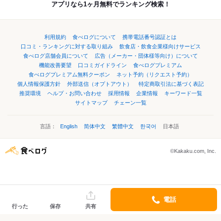
アプリなら1ヶ月無料でランキング検索！
利用規約
食べログについて
携帯電話番号認証とは
口コミ・ランキングに対する取り組み
飲食店・飲食企業様向けサービス
食べログ店舗会員について
広告（メーカー・団体様等向け）について
機能改善要望
口コミガイドライン
食べログプレミアム
食べログプレミアム無料クーポン
ネット予約（リクエスト予約）
個人情報保護方針
外部送信（オプトアウト）
特定商取引法に基づく表記
推奨環境
ヘルプ・お問い合わせ
採用情報
企業情報
キーワード一覧
サイトマップ
チェーン一覧
言語：
English
简体中文
繁體中文
한국어
日本語
©Kakaku.com, Inc.
電話
行った
保存
共有