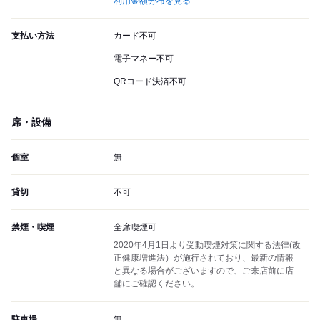
利用金額分布を見る
支払い方法
カード不可
電子マネー不可
QRコード決済不可
席・設備
個室
無
貸切
不可
禁煙・喫煙
全席喫煙可
2020年4月1日より受動喫煙対策に関する法律(改
正健康増進法）が施行されており、最新の情報
と異なる場合がございますので、ご来店前に店
舗にご確認ください。
駐車場
無