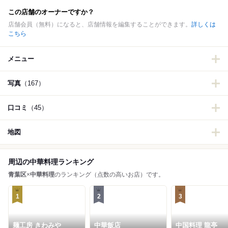
この店舗のオーナーですか？
店舗会員（無料）になると、店舗情報を編集することができます。
詳しくは
こちら
メニュー
写真
（167）
口コミ
（45）
地図
周辺の中華料理ランキング
青葉区
×
中華料理
のランキング（点数の高いお店）です。
1
2
3
麺工房 きわみや
中華飯店
中国料理 龍亭