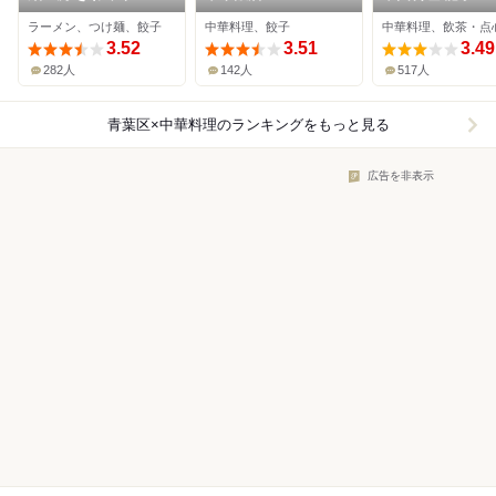
ラーメン、つけ麺、餃子
中華料理、餃子
中華料理、飲茶・点
3.52
3.51
3.49
282人
142人
517人
青葉区×中華料理
のランキングをもっと見る
広告を非表示