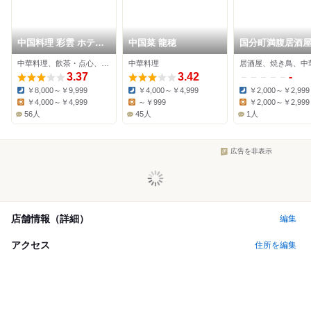
中国料理 彩雲 ホテル
中国菜 龍穂
国分町満腹居酒屋
モントレ仙台
い！町井です〜♪
中華料理、飲茶・点心、中華粥
中華料理
居酒屋、焼き鳥、中
3.37
3.42
-
￥8,000～￥9,999
￥4,000～￥4,999
￥2,000～￥2,999
Dinner:
Dinner:
Dinner:
￥4,000～￥4,999
～￥999
￥2,000～￥2,999
Lunch:
Lunch:
Lunch:
56人
45人
1人
広告を非表示
店舗情報（詳細）
編集
アクセス
住所を編集