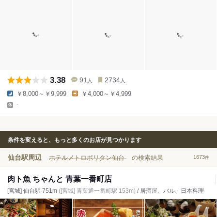
3.38
91
2734
人
人
￥8,000～￥9,999
￥4,000～￥4,999
-
条件を変えると、もっと多くのお店が見つかります
仙台駅周辺
ホテルメトロポリタン仙台
の検索結果
1673
件
肉ト魚 ちゃんと 青葉一番町店
[宮城] 仙台駅 751m
([宮城] 青葉通一番町駅 153m)
/ 居酒屋、バル、日本料理