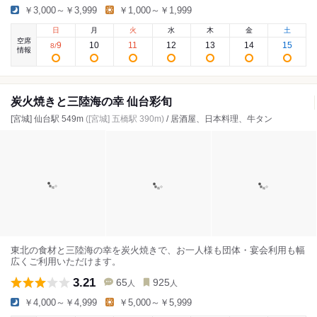
￥3,000～￥3,999
￥1,000～￥1,999
日
月
火
水
木
金
土
空席
9
10
11
12
13
14
15
8
/
情報
炭火焼きと三陸海の幸 仙台彩旬
[宮城] 仙台駅 549m
([宮城] 五橋駅 390m)
/ 居酒屋、日本料理、牛タン
東北の食材と三陸海の幸を炭火焼きで、お一人様も団体・宴会利用も幅
広くご利用いただけます。
3.21
65
925
人
人
￥4,000～￥4,999
￥5,000～￥5,999