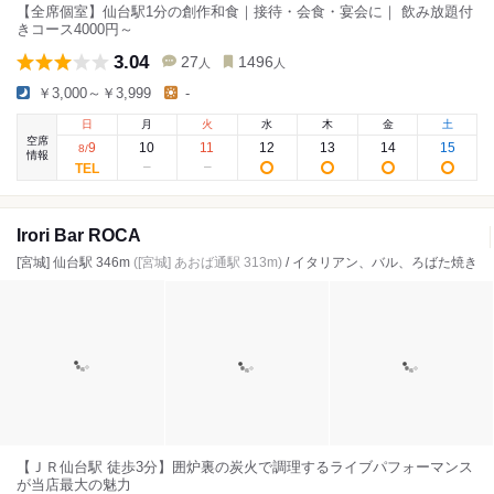
【全席個室】仙台駅1分の創作和食｜接待・会食・宴会に｜ 飲み放題付
きコース4000円～
3.04
27
1496
人
人
￥3,000～￥3,999
-
日
月
火
水
木
金
土
空席
9
10
11
12
13
14
15
8
/
情報
Irori Bar ROCA
[宮城] 仙台駅 346m
([宮城] あおば通駅 313m)
/ イタリアン、バル、ろばた焼き
【ＪＲ仙台駅 徒歩3分】囲炉裏の炭火で調理するライブパフォーマンス
が当店最大の魅力