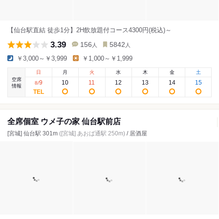
【仙台駅直結 徒歩1分】2H飲放題付コース4300円(税込)～
3.39
156
5842
人
人
￥3,000～￥3,999
￥1,000～￥1,999
日
月
火
水
木
金
土
空席
9
10
11
12
13
14
15
8
/
情報
全席個室 ウメ子の家 仙台駅前店
[宮城] 仙台駅 301m
([宮城] あおば通駅 250m)
/ 居酒屋