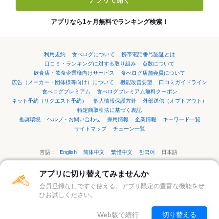
アプリで開く
アプリなら1ヶ月無料でランキング検索！
利用規約
食べログについて
携帯電話番号認証とは
口コミ・ランキングに対する取り組み
点数について
飲食店・飲食企業様向けサービス
食べログ店舗会員について
広告（メーカー・団体様等向け）について
機能改善要望
口コミガイドライン
食べログプレミアム
食べログプレミアム無料クーポン
ネット予約（リクエスト予約）
個人情報保護方針
外部送信（オプトアウト）
特定商取引法に基づく表記
推奨環境
ヘルプ・お問い合わせ
採用情報
企業情報
キーワード一覧
サイトマップ
チェーン一覧
言語：
English
简体中文
繁體中文
한국어
日本語
アプリに切り替えてみませんか
ページの先頭へ
会員登録なしですぐ使える。アプリ限定の豊富な機能をぜ
ひお試しください。
©Kakaku.com, Inc.
Web版で続行
切り替える