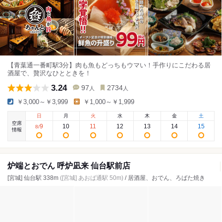
【青葉通一番町駅3分】肉も魚もどっちもウマい！手作りにこだわる居
酒屋で、贅沢なひとときを！
3.24
97
2734
人
人
￥3,000～￥3,999
￥1,000～￥1,999
日
月
火
水
木
金
土
空席
9
10
11
12
13
14
15
8
/
情報
炉端とおでん 呼炉凪来 仙台駅前店
[宮城] 仙台駅 338m
([宮城] あおば通駅 50m)
/ 居酒屋、おでん、ろばた焼き