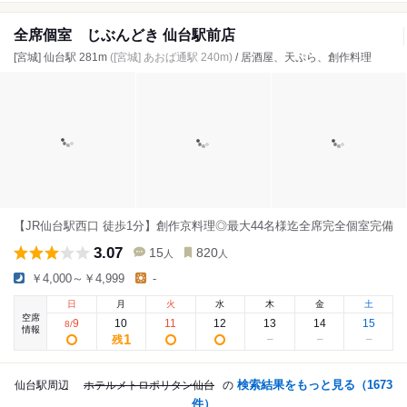
全席個室 じぶんどき 仙台駅前店
[宮城] 仙台駅 281m
([宮城] あおば通駅 240m)
/ 居酒屋、天ぷら、創作料理
【JR仙台駅西口 徒歩1分】創作京料理◎最大44名様迄全席完全個室完備
3.07
15
820
人
人
￥4,000～￥4,999
-
日
月
火
水
木
金
土
空席
9
10
11
12
13
14
15
8
/
情報
1
残
検索結果をもっと見る（
1673
仙台駅周辺
ホテルメトロポリタン仙台
の
件）