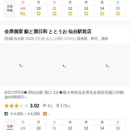
日
月
火
水
木
金
土
空席
9
10
11
12
13
14
15
8
/
情報
全席個室 鮨と酒日和 ととうお 仙台駅前店
[宮城] 仙台駅 252m
([宮城] あおば通駅 243m)
/ 居酒屋、寿司、海鮮
6/23 OPEN◆JR仙台駅 西口 1分◆最大48名迄全席完全個室完備◎2H飲
放付4800円～
3.02
4
175
人
人
￥4,000～￥4,999
-
日
月
火
水
木
金
土
空席
9
10
11
12
13
14
15
8
/