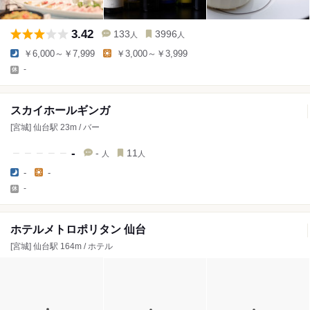
3.42
133
3996
人
人
￥6,000～￥7,999
￥3,000～￥3,999
-
スカイホールギンガ
[宮城] 仙台駅 23m / バー
-
-
11
人
人
-
-
-
ホテルメトロポリタン 仙台
[宮城] 仙台駅 164m / ホテル