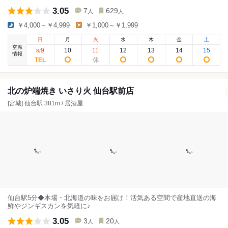
3.05
7
629
人
人
￥4,000～￥4,999
￥1,000～￥1,999
日
月
火
水
木
金
土
空席
9
10
11
12
13
14
15
8
/
情報
北の炉端焼き いさり火 仙台駅前店
[宮城] 仙台駅 381m / 居酒屋
仙台駅5分◆本場・北海道の味をお届け！活気ある空間で産地直送の海
鮮やジンギスカンを気軽に♪
3.05
3
20
人
人