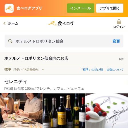
インストール
アプリで開く
ホーム
ログイン
変更
ホテルメトロポリタン仙台
ホテルメトロポリタン仙台
内の
お店
6
件
標準
（予約・PR店舗優先）
「標準」の並び順
点数について
セレニティ
[宮城] 仙台駅 165m / フレンチ、カフェ、ビュッフェ