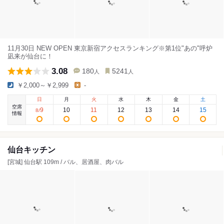
11月30日 NEW OPEN 東京新宿アクセスランキング※第1位"あの"呼炉
凪来が仙台に！
3.08
180
5241
人
人
￥2,000～￥2,999
-
日
月
火
水
木
金
土
空席
9
10
11
12
13
14
15
8
/
情報
仙台キッチン
[宮城] 仙台駅 109m / バル、居酒屋、肉バル