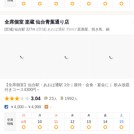
情報
全席個室 楽蔵 仙台青葉通り店
[宮城] 仙台駅 327m
([宮城] あおば通駅 35m)
/ 居酒屋、焼き鳥、鍋
【全席個室】仙台駅・あおば通駅 1分｜接待・会食・宴会に｜ 飲み放題
付きコース4300円～
3.04
23
1992
人
人
￥4,000～￥4,999
-
日
月
火
水
木
金
土
空席
9
10
11
12
13
14
15
8
/
情報