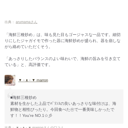
出典：
arumamaさん
「海鮮三種炒め」は、味も見た目もゴージャスな一品です。細切
りにしたジャガイモで作った器に海鮮炒めが盛られ、器を崩しな
がら絡めていただくそう。
「あっさりしたバランスのよい味わいで、海鮮の旨みを引き立て
ている」と、高評価です。
▼・ᴥ・▼ marron
■海鮮三種炒め
素材を生かした上品でﾊﾞﾗﾝｽの良いあっさりな味付けは、海
鮮物と相性ぴったり。今回食べた㊥で一番美味しかったで
す！！You're NO.1☆彡
出典：
▼・ᴥ・▼ marronさんの口コミ