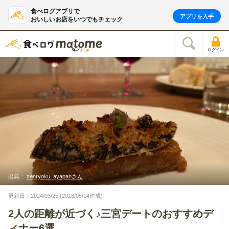
食べログアプリで
アプリを入手
おいしいお店をいつでもチェック
ログイン
出典：
zenryoku_ayapanさん
更新日：2024/03/25 (2018/05/14作成)
2人の距離が近づく♪三宮デートのおすすめデ
ィナー6選