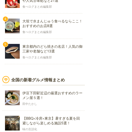
や人気甘味処など21選
食べログまとめ編集部
大垣で水まんじゅう食べるならここ！
おすすめのお店8選
食べログまとめ編集部
東京都内のどら焼きの名店！人気の御
三家や老舗など13選
食べログまとめ編集部
全国の新着グルメ情報まとめ
伊豆下田駅近辺の厳選おすすめのラー
メン屋５選！
田中たかし
【BBQ×冷房×東京】暑すぎる夏を回
避しながら楽しめる施設5選！
味の言語化