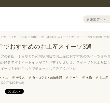
山
青山一丁目・外苑前
青山一丁目・外苑前のスイーツ
青山エリアでおすすめのお土産
アでおすすめのお土産スイーツ3選
リアの青山一丁目駅と外苑前駅周辺でお土産におすすめのスイーツ店を
揃い踏みです！イートインが当たり前？いえいえ、スイーツをお土産にし
スイーツをぜひこちらでチェックしてみてください！
すすめ
テラス
食べログまとめ編集部
ケーキ
名物
お土産
(2017/12/05作成)