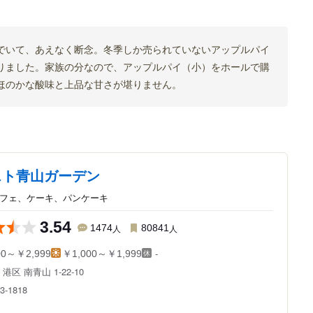
でいて、あえなく断念。冬季しか売られていないアップルパイ
りました。家族の分なので、アップルパイ（小）をホールで購
ほのかな酸味と上品な甘さが堪りません。
スト青山ガーデン
カフェ、ケーキ、パンケーキ
3.54
1474
人
80841
人
-
00～￥2,999
￥1,000～￥1,999
都
港区 南青山 1-22-10
3-1818