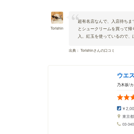
超有名店なんで、入店待ちま
Torishin
とシュークリームを買って帰
入。紅玉を使っているので、
出典：
Torishinさんの口コミ
ウエ
乃木坂/
￥2,0
東京
03-340