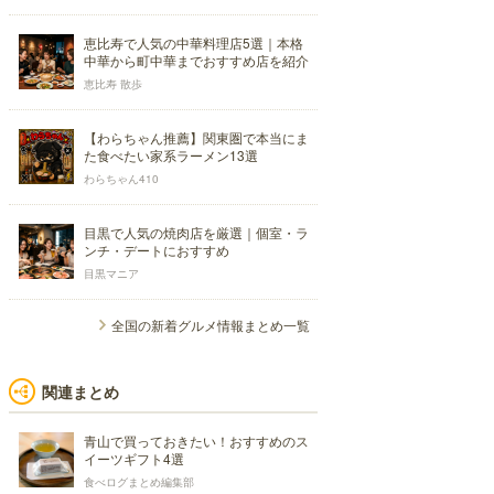
恵比寿で人気の中華料理店5選｜本格
中華から町中華までおすすめ店を紹介
恵比寿 散歩
【わらちゃん推薦】関東圏で本当にま
た食べたい家系ラーメン13選
わらちゃん410
目黒で人気の焼肉店を厳選｜個室・ラ
ンチ・デートにおすすめ
目黒マニア
全国の新着グルメ情報まとめ一覧
関連まとめ
青山で買っておきたい！おすすめのス
イーツギフト4選
食べログまとめ編集部