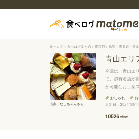
食べログ
食べログまとめ
東京都
原宿・表参道・青
青山エリ
今回は、青山エ
て、超有名店が
が可能なお土産
おしゃれ
お
出典：
なこちゃんさん
更新日：2024/03/11 
10526
view