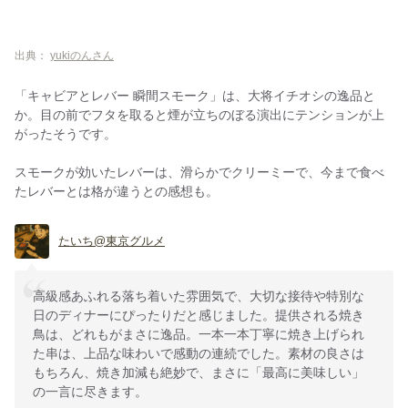
出典：
yukiのんさん
「キャビアとレバー 瞬間スモーク」は、大将イチオシの逸品と
か。目の前でフタを取ると煙が立ちのぼる演出にテンションが上
がったそうです。
スモークが効いたレバーは、滑らかでクリーミーで、今まで食べ
たレバーとは格が違うとの感想も。
たいち@東京グルメ
高級感あふれる落ち着いた雰囲気で、大切な接待や特別な
日のディナーにぴったりだと感じました。提供される焼き
鳥は、どれもがまさに逸品。一本一本丁寧に焼き上げられ
た串は、上品な味わいで感動の連続でした。素材の良さは
もちろん、焼き加減も絶妙で、まさに「最高に美味しい」
の一言に尽きます。