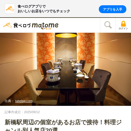
食べログアプリで
アプリを入手
おいしいお店をいつでもチェック
ログイン
出典：
tabelog.com
記事作成日：2025/09/12
新橋駅周辺の個室があるお店で接待！料理ジ
ャンル別人気店20選