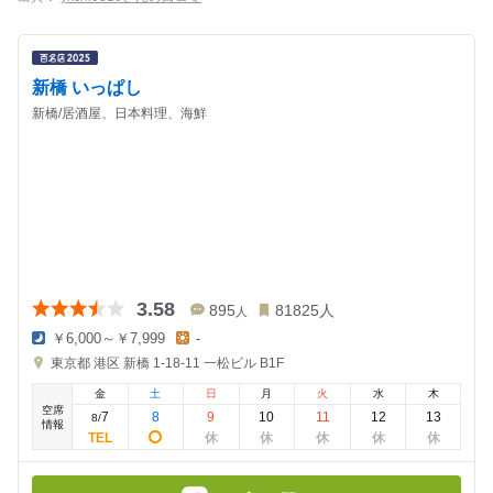
新橋 いっぱし
新橋/居酒屋、日本料理、海鮮
3.58
895
81825
人
人
￥6,000～￥7,999
-
夜
昼
東京都
港区 新橋 1-18-11
一松ビル B1F
の
の
金
金
金
土
日
月
火
水
木
額
額
空席
:
:
7
8
9
10
11
12
13
8
/
情報