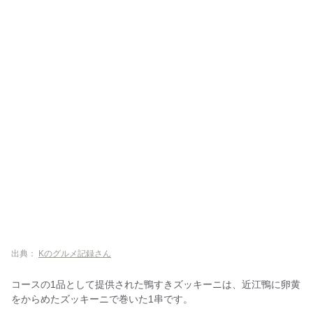
出典：
Kのグルメ記録さん
コースの1品として提供された鴨すきズッキーニは、近江鴨に卵黄
をからめたズッキーニで巻いた1串です。