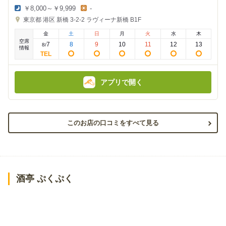
￥8,000～￥9,999
-
夜
昼
東京都
港区 新橋 3-2-2
ラヴィーナ新橋 B1F
の
の
金
金
金
土
日
月
火
水
木
額
額
空席
:
:
7
8
9
10
11
12
13
8
/
情報
アプリで開く
このお店の口コミをすべて見る
酒亭 ぷくぷく