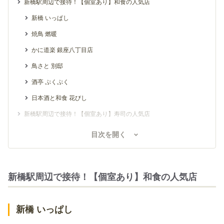
新橋駅周辺で接待！【個室あり】和食の人気店
新橋 いっぱし
焼鳥 燃暖
かに道楽 銀座八丁目店
鳥さと 別邸
酒亭 ぷくぷく
日本酒と和食 花びし
新橋駅周辺で接待！【個室あり】寿司の人気店
芝濱
目次を開く
銀座 鮨 天ぷら いわい
銀座 すし 仙道
新橋駅周辺で接待！【個室あり】和食の人気店
新橋駅周辺で接待！【個室あり】焼肉・肉料理の人気店
GINZA SORA
新橋 いっぱし
天空焼肉 星遊山