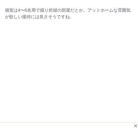
個室は4〜6名用で掘り炬燵の部屋だとか。アットホームな雰囲気
が欲しい接待には良さそうですね。