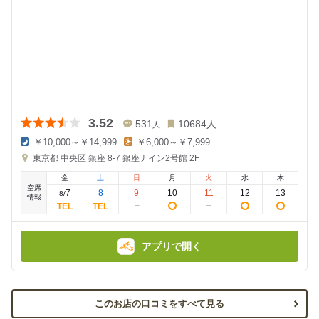
3.52
531
10684
人
人
￥10,000～￥14,999
￥6,000～￥7,999
夜
昼
東京都
中央区 銀座 8-7
銀座ナイン2号館 2F
の
の
金
金
金
土
日
月
火
水
木
額
額
空席
:
:
7
8
9
10
11
12
13
8
/
情報
アプリで開く
このお店の口コミをすべて見る