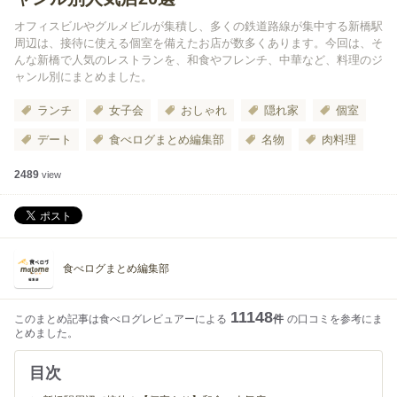
オフィスビルやグルメビルが集積し、多くの鉄道路線が集中する新橋駅
周辺は、接待に使える個室を備えたお店が数多くあります。今回は、そ
んな新橋で人気のレストランを、和食やフレンチ、中華など、料理のジ
ャンル別にまとめました。
ランチ
女子会
おしゃれ
隠れ家
個室
デート
食べログまとめ編集部
名物
肉料理
2489
view
食べログまとめ編集部
11148
このまとめ記事は食べログレビュアーによる
件
の口コミを参考にま
とめました。
目次