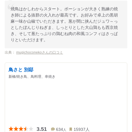
焼鳥はかしわからスタート。ポーションが大きく熟練の焼
き師による抜群の火入れが最高です。お好みで卓上の黒胡
麻一味か山椒でいただきます。葱が間に挟んだジュワ～っ
としたぼんじりねぎま、しっとりとした大山鶏もも西京焼
き、そして葱たっぷりの鶏むね肉の和風コンフィはさっぱ
りといただけます。
出典：
mugichoconekoさんの口コミ
鳥さと 別邸
新橋/焼き鳥、鳥料理、串焼き
3.51
634
15937
人
人