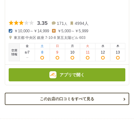
3.35
171
4994
人
人
￥10,000～￥14,999
￥5,000～￥5,999
夜
昼
東京都
中央区 銀座 7-10-8
第五太陽ビル 603
の
の
金
金
金
土
日
月
火
水
木
額
額
空席
:
:
7
8
9
10
11
12
13
8
/
情報
アプリで開く
このお店の口コミをすべて見る