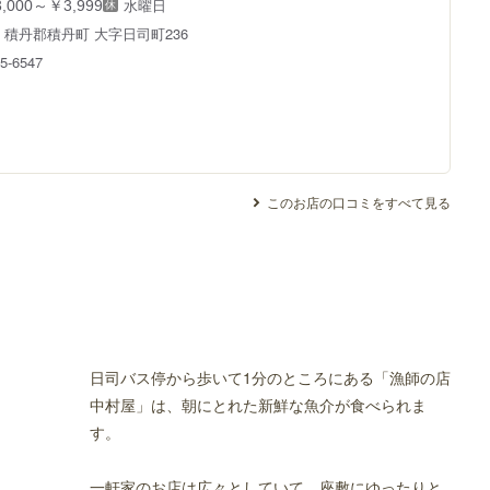
水曜日
,000～￥3,999
道
積丹郡積丹町 大字日司町236
5-6547
このお店の口コミをすべて見る
日司バス停から歩いて1分のところにある「漁師の店
中村屋」は、朝にとれた新鮮な魚介が食べられま
す。
一軒家のお店は広々としていて、座敷にゆったりと