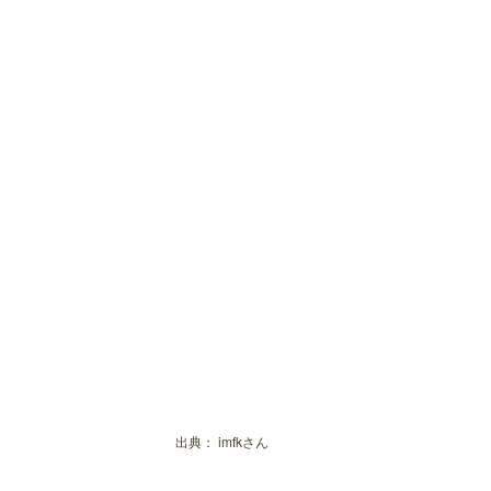
出典：
imfkさん