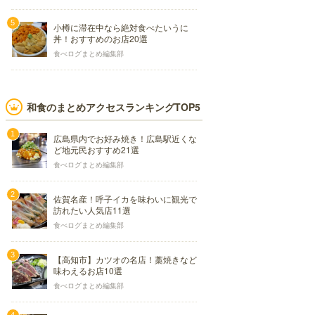
小樽に滞在中なら絶対食べたいうに
丼！おすすめのお店20選
食べログまとめ編集部
和食のまとめアクセスランキングTOP5
広島県内でお好み焼き！広島駅近くな
ど地元民おすすめ21選
食べログまとめ編集部
佐賀名産！呼子イカを味わいに観光で
訪れたい人気店11選
食べログまとめ編集部
【高知市】カツオの名店！藁焼きなど
味わえるお店10選
食べログまとめ編集部