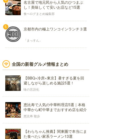
名古屋で地元民から人気のひつまぶ
し！美味しくて安いお店など15選
食べログまとめ編集部
京都市内の極上ワンコインランチ３選
「まっすん」
全国の新着グルメ情報まとめ
【BBQ×冷房×東京】暑すぎる夏を回
避しながら楽しめる施設5選！
味の言語化
恵比寿で人気の中華料理店5選｜本格
中華から町中華までおすすめ店を紹介
恵比寿 散歩
【わらちゃん推薦】関東圏で本当にま
た食べたい家系ラーメン13選