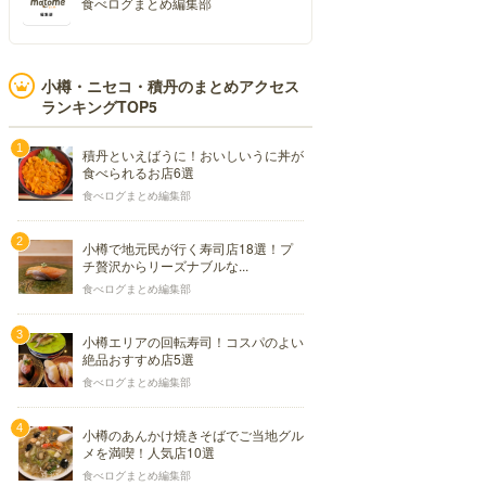
食べログまとめ編集部
小樽・ニセコ・積丹のまとめアクセス
ランキングTOP5
積丹といえばうに！おいしいうに丼が
食べられるお店6選
食べログまとめ編集部
小樽で地元民が行く寿司店18選！プ
チ贅沢からリーズナブルな...
食べログまとめ編集部
小樽エリアの回転寿司！コスパのよい
絶品おすすめ店5選
食べログまとめ編集部
小樽のあんかけ焼きそばでご当地グル
メを満喫！人気店10選
食べログまとめ編集部