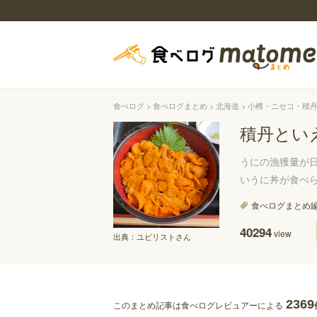
食べログ
食べログまとめ
北海道
小樽・ニセコ・積
積丹とい
うにの漁獲量が
いうに丼が食べ
食べログまとめ
40294
view
出典：
ユピリストさん
2369
このまとめ記事は食べログレビュアーによる