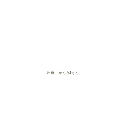
出典：
かんみ♪さん