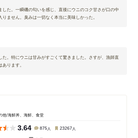
ました。一瞬磯の匂いを感じ、直後にウニのコク甘さが口の中
入りません。臭みは一切なく本当に美味しかった。
した。特にウニは甘みがすごくて驚きました。さすが、漁師直
はあります。
き
の他/海鮮丼、海鮮、食堂
3.64
875
人
23267
人