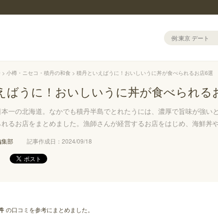
丹
小樽・ニセコ・積丹の和食
積丹といえばうに！おいしいうに丼が食べられるお店6選
えばうに！おいしいうに丼が食べられる
日本一の北海道。なかでも積丹半島でとれたうには、濃厚で旨味が強い
られるお店をまとめました。漁師さんが経営するお店をはじめ、海鮮丼
編集部
記事作成日：2024/09/18
の口コミを参考にまとめました。
件