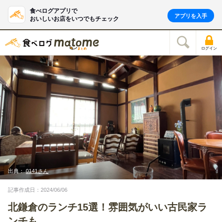
食べログアプリで
アプリを入手
おいしいお店をいつでもチェック
ログイン
出典：
0141さん
記事作成日：2024/06/06
北鎌倉のランチ15選！雰囲気がいい古民家ラ
ンチも