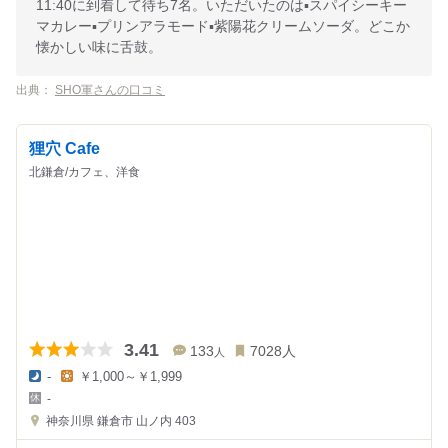
11:40に到着して待ち7名。いただいたのは▪️スパイシーキー
マカレー▪️プリンアラモード▪️紫陽花クリームソーダ。どこか
懐かしい味に舌鼓。
出典：
SHO軍さんの口コミ
狸穴 Cafe
北鎌倉/カフェ、洋食
3.41
133
7028
人
人
-
￥1,000～￥1,999
夜
昼
-
の
の
金
金
神奈川県
鎌倉市 山ノ内 403
額
額
:
: