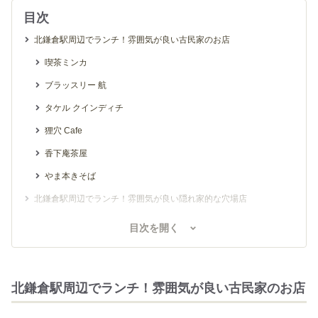
目次
北鎌倉駅周辺でランチ！雰囲気が良い古民家のお店
喫茶ミンカ
ブラッスリー 航
タケル クインディチ
狸穴 Cafe
香下庵茶屋
やま本きそば
北鎌倉駅周辺でランチ！雰囲気が良い隠れ家的な穴場店
北鎌倉 欒カフェ
目次を開く
grand K
CIPOLLINO
北鎌倉駅周辺でランチ！雰囲気が良い古民家のお店
北鎌倉駅周辺でランチ！海鮮や和食が美味しいお店
こころや