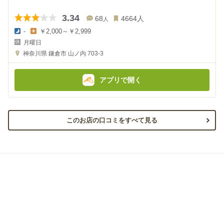
3.34
68
4664
人
人
-
￥2,000～￥2,999
夜
昼
月曜日
の
の
金
金
神奈川県
鎌倉市 山ノ内 703-3
額
額
:
:
アプリで開く
このお店の口コミをすべて見る