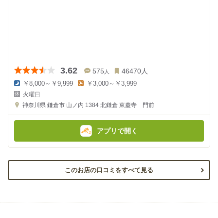
3.62
575
46470
人
人
￥8,000～￥9,999
￥3,000～￥3,999
夜
昼
火曜日
の
の
金
金
神奈川県
鎌倉市 山ノ内 1384
北鎌倉 東慶寺 門前
額
額
:
:
アプリで開く
このお店の口コミをすべて見る